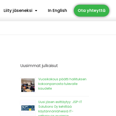
Liity jäseneksi
In English
Ota yhteyttä
Uusimmat julkaisut
Vuosikokous päätti hallituksen
kokoonpanosta tulevalle
kaudelle
Uusi jäsen esittäytyy: JSP-IT
Solutions Oy kehittää
käytännönläheisiä IT-
ratkaisuja avoimia