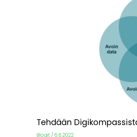
Digikompassista
avoin
Digikompassi
Tehdään Digikompassist
Blogit
/
6.6.2022