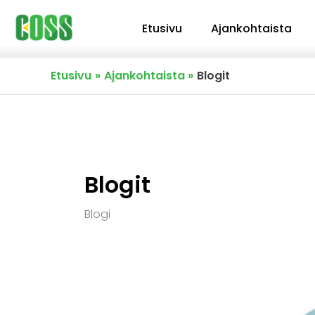
Siirry
Etusivu
Ajankohtaista
sisältöön
Etusivu
Ajankohtaista
Blogit
Blogit
Blogi
Tehdään