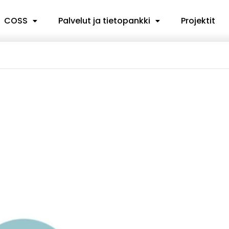
COSS
Palvelut ja tietopankki
Projektit