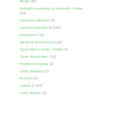
Blogit
(38)
Datasta oivalluksia ja bisnestä -hanke
(43)
EduCloud Alliance
(11)
Jäsenet tiedottavat
(199)
Koodikerho
(6)
Mindtrek-konferenssi
(26)
Open MemoryLab -hanke
(6)
Open World Hero
(24)
Poluttamo-hanke
(4)
QGIS-yhteistyö
(1)
Roam.fi
(6)
Uutiset
(1 244)
Voxit-yhteisö
(2)