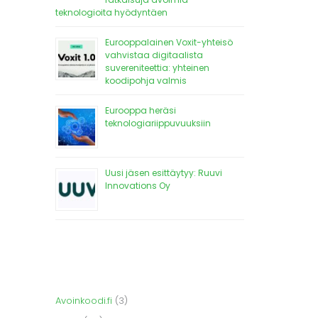
teknologioita hyödyntäen
Eurooppalainen Voxit-yhteisö
vahvistaa digitaalista
suvereniteettia: yhteinen
koodipohja valmis
Eurooppa heräsi
teknologiariippuvuuksiin
Uusi jäsen esittäytyy: Ruuvi
Innovations Oy
Avoinkoodi.fi
(3)