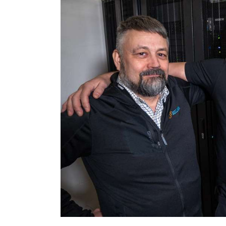
ketteryyttä
Seclanin
toimintaan