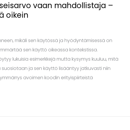
tseisarvo vaan mahdollistaja –
 oikein
onneen, mikäli sen käytössä ja hyödyntämisessä on
e ymmärtää sen käyttö oikeassa kontekstissa.
öytyy lukuisia esimerkkejä mutta kysymys kuuluu, mitä
suosiotaan ja sen käyttö lisääntyy jatkuvasti niin
äksi ymmärrys avoimen koodin erityispiirteistä