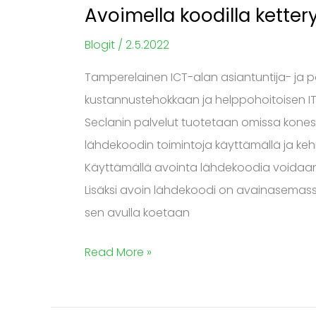
Avoimella koodilla ketter
Blogit
/
2.5.2022
Tamperelainen ICT-alan asiantuntija- ja pa
kustannustehokkaan ja helppohoitoisen I
Seclanin palvelut tuotetaan omissa kones
lähdekoodin toimintoja käyttämällä ja k
Käyttämällä avointa lähdekoodia voidaan 
Lisäksi avoin lähdekoodi on avainasemassa 
sen avulla koetaan
Read More »