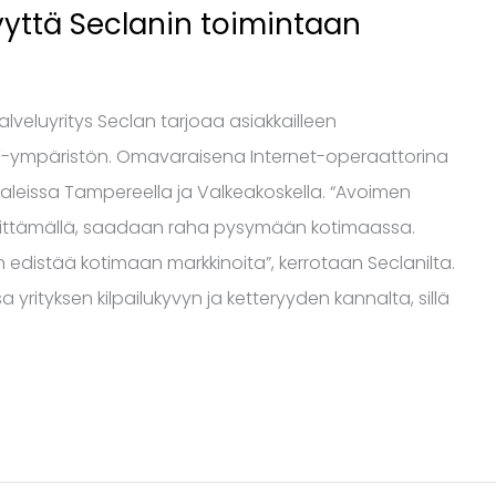
yyttä Seclanin toimintaan
lveluyritys Seclan tarjoaa asiakkailleen
T-ympäristön. Omavaraisena Internet-operaattorina
aleissa Tampereella ja Valkeakoskella. “Avoimen
ehittämällä, saadaan raha pysymään kotimaassa.
edistää kotimaan markkinoita”, kerrotaan Seclanilta.
yrityksen kilpailukyvyn ja ketteryyden kannalta, sillä