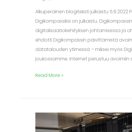
Alkuperäinen blogiteksti julkaistu 5.6.2022 
Digikompassiksi on julkaistu. Digikompassin
digitalisaatiokehityksen johtamisessa ja 
ehdotti Digikompassin päivittämistä avoim
datatalouden ytimessä – miksei myös Dig
joukossamme. Internet perustuu avoimiin 
Read More »
Avoimella
koodilla