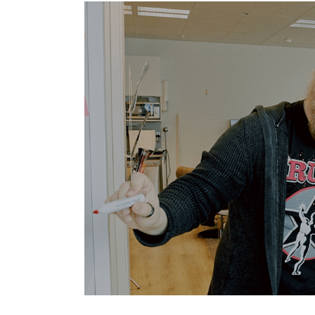
Metatavu
uskoo,
että
avoin
lähdekoodi
on
hyväksi
bisnekselle