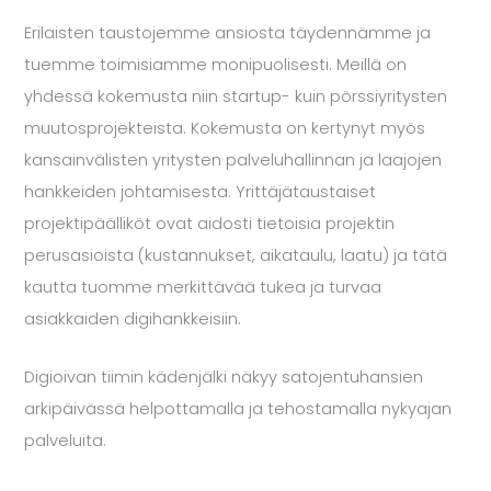
Erilaisten taustojemme ansiosta täydennämme ja
tuemme toimisiamme monipuolisesti. Meillä on
yhdessä kokemusta niin startup- kuin pörssiyritysten
muutosprojekteista. Kokemusta on kertynyt myös
kansainvälisten yritysten palveluhallinnan ja laajojen
hankkeiden johtamisesta. Yrittäjätaustaiset
projektipäälliköt ovat aidosti tietoisia projektin
perusasioista (kustannukset, aikataulu, laatu) ja tätä
kautta tuomme merkittävää tukea ja turvaa
asiakkaiden digihankkeisiin.
Digioivan tiimin kädenjälki näkyy satojentuhansien
arkipäivässä helpottamalla ja tehostamalla nykyajan
palveluita.