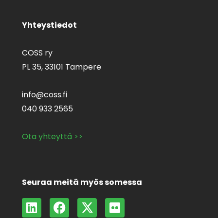
Yhteystiedot
COSS ry
PL 35,
33101 Tampere
info@coss.fi
040 933 2565
Ota yhteyttä >>
Seuraa meitä myös somessa
L
F
X
F
i
a
-
l