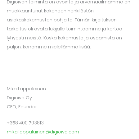
Digioivan toiminta on avointa ja arvomaailmamme on
muokkaantunut kokeneen henkilöstön
asiakaskokemusten pohjalta. Tämän kirjoituksen
tarkoitus oli avata lukijalle toimintaamme ja kertoa
lyhyesti meistä. Koska kokemusta ja osaamista on
paljon, kerromme mielellämme lisää.
Mika Lappalainen
Digioiva Oy
CEO, Founder
+358 400 703813
mika.lappalainen@digioiva.com