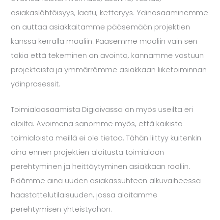
asiakaslähtöisyys, laatu, ketteryys. Ydinosaaminemme
on auttaa asiakkaitamme pääsemään projektien
kanssa kerralla maaliin. Pääsemme maaliin vain sen
takia että tekeminen on avointa, kannamme vastuun
projekteista ja ymmärrämme asiakkaan liiketoiminnan
ydinprosessit.
Toimialaosaamista Digioivassa on myös useilta eri
aloilta. Avoimena sanomme myös, että kaikista
toimialoista meillä ei ole tietoa. Tähän liittyy kuitenkin
aina ennen projektien aloitusta toimialaan
perehtyminen ja heittäytyminen asiakkaan rooliin.
Pidämme aina uuden asiakassuhteen alkuvaiheessa
haastattelutilaisuuden, jossa aloitamme
perehtymisen yhteistyöhön.