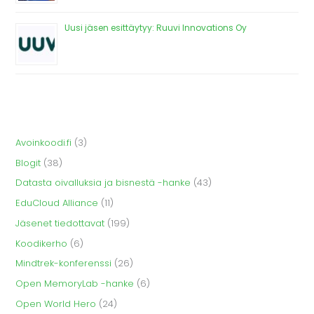
Uusi jäsen esittäytyy: Ruuvi Innovations Oy
Avoinkoodi.fi
(3)
Blogit
(38)
Datasta oivalluksia ja bisnestä -hanke
(43)
EduCloud Alliance
(11)
Jäsenet tiedottavat
(199)
Koodikerho
(6)
Mindtrek-konferenssi
(26)
Open MemoryLab -hanke
(6)
Open World Hero
(24)