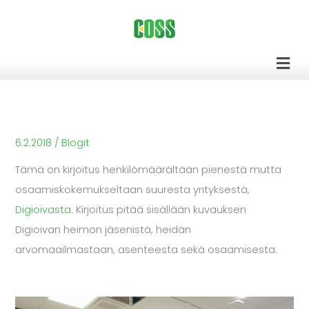
Siirry
sisältöön
Men
6.2.2018
/
Blogit
Tämä on kirjoitus henkilömäärältään pienestä mutta
osaamiskokemukseltaan suuresta yrityksestä,
Digioivasta
. Kirjoitus pitää sisällään kuvauksen
Digioivan heimon jäsenistä, heidän
arvomaailmastaan, asenteesta sekä osaamisesta.