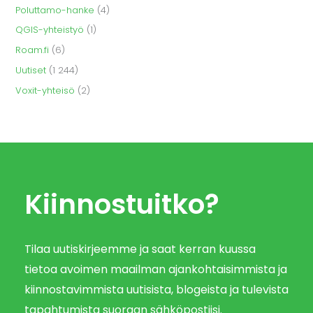
Poluttamo-hanke
(4)
QGIS-yhteistyö
(1)
Roam.fi
(6)
Uutiset
(1 244)
Voxit-yhteisö
(2)
Kiinnostuitko?
Tilaa uutiskirjeemme ja saat kerran kuussa
tietoa avoimen maailman ajankohtaisimmista ja
kiinnostavimmista uutisista, blogeista ja tulevista
tapahtumista suoraan sähköpostiisi.