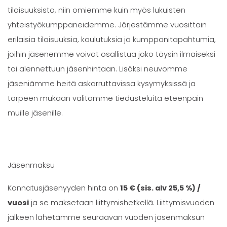
tilaisuuksista, niin omiemme kuin myös lukuisten
yhteistyökumppaneidemme. Järjestämme vuosittain
erilaisia tilaisuuksia, koulutuksia ja kumppanitapahtumia,
joihin jäsenemme voivat osallistua joko täysin ilmaiseksi
tai alennettuun jäsenhintaan. Lisäksi neuvomme
jäseniämme heitä askarruttavissa kysymyksissä ja
tarpeen mukaan välitämme tiedusteluita eteenpäin
muille jäsenille.
Jäsenmaksu
Kannatusjäsenyyden hinta on
15 € (sis. alv 25,5 %) /
vuosi
ja se maksetaan liittymishetkellä. Liittymisvuoden
jälkeen lähetämme seuraavan vuoden jäsenmaksun