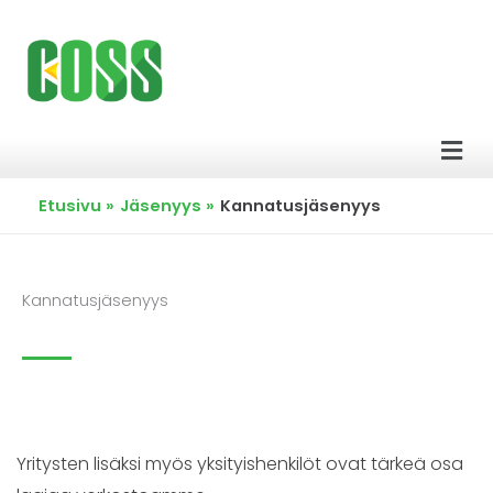
Siirry
sisältöön
Men
Etusivu
Jäsenyys
Kannatusjäsenyys
Kannatusjäsenyys
Yritysten lisäksi myös yksityishenkilöt ovat tärkeä osa