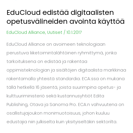
EduCloud edistää digitaalisten
opetusvälineiden avointa käyttöä
EduCloud Alliance
,
Uutiset
/
10.1.2017
EduCloud Alliance on avoimeen teknologiaan
perustuva liiketoimintalähtöinen ryhmittymä, jonka
tarkoituksena on edistää ja rakentaa
oppimisteknologian ja sisältöjen digitaalista markkinaa
rakentamalla yhteistä standardia. ECA:ssa on mukana
tällä hetkellä 16 jäsentä, joista suurimpina opetus- ja
kulttuuriministeriö sekä kustannusyhtiöt Edita
Publishing, Otava ja Sanoma Pro. ECA:n vahvuutena on
osallistujajoukon monimuotoisuus, johon kuuluu
edustajia niin julkiselta kuin yksityiseltäkin sektorilta.