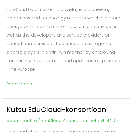
the
EduCloud (koulutuksen pilviväylä) is a pioneering
EduCloud
operations and technology model in which a national
Consortium
ecosystem is built to unite the users and buyers as
well as the developers and service providers of
educational services. The concept joins together
diverse players in a win-win manner by employing
community development and open source principles.
The Purpose
Read More »
Kutsu EduCloud-konsortioon
Kutsu
EduCloud-
3 kommenttia
/
EduCloud Alliance
,
Uutiset
/
25.4.2014
konsortioon