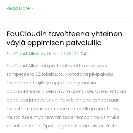
Read More »
EduCloudin tavoitteena yhteinen
EduCloudin
väylä oppimisen palveluille
tavoitteena
yhteinen
EduCloud Alliance
,
Uutiset
/
23.10.2014
väylä
EduCloud Alliancen pilotti julkistettiin virallisesti
oppimisen
Tampereella 22. lokakuuta. Pilotoitava pilvipalvelu
palveluille
tarjoaa opettajille ja oppilaille digitaalisia
oppimateriaaleja sekä muita opetuksessa käytettäviä
palveluita ja sovelluksia. Palvelu on ensivaiheessaan
tarkoitettu perusopetuksen rehtoreille ja opettajille,
mutta tulee myöhemmin laajenemaan myös muille
koulutusasteille. Opetus- ja viestintäministeri Krista