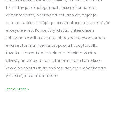
EduCloud eli koulutuksen pilviväylä on uraauurtava
toiminta- ja teknologiamalli, jossa rakennetaan
valtiontasoista, oppimispalveluiden käyttäjät ja
ostajat sekä kehittäjät ja palveluntarjoajat yhdistävää
ekosysteemiä. Konsepti yhdistää yhteisöllisen
kehityksen mallilla avointa lähdekoodia hyödyntäen
erilaiset toimijat kaikkia osapuolia hyödyttävällä
tavalla. Konsortion tarkoitus ja toiminta Vastaa
pilviväylän ylläpidosta, hallinnoinnista ja kehityksen
koordinoinnista Ohjaa avointa avoimen lähdekoodin
yhteisöä, jossa koulutuksen
Read More »