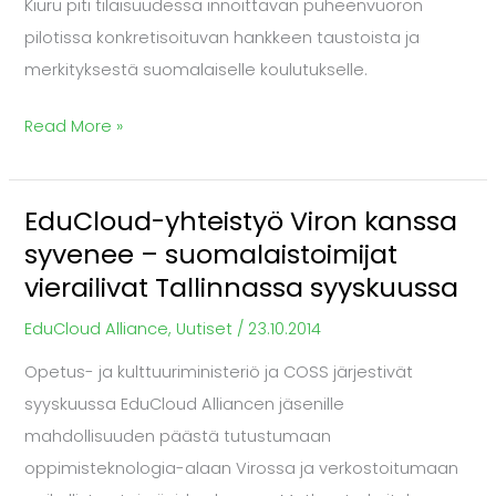
Kiuru piti tilaisuudessa innoittavan puheenvuoron
pilotissa konkretisoituvan hankkeen taustoista ja
merkityksestä suomalaiselle koulutukselle.
Read More »
EduCloud-yhteistyö Viron kanssa
EduCloud-
syvenee – suomalaistoimijat
yhteistyö
vierailivat Tallinnassa syyskuussa
Viron
kanssa
EduCloud Alliance
,
Uutiset
/
23.10.2014
syvenee
Opetus- ja kulttuuriministeriö ja COSS järjestivät
–
syyskuussa EduCloud Alliancen jäsenille
suomalaistoimijat
mahdollisuuden päästä tutustumaan
vierailivat
oppimisteknologia-alaan Virossa ja verkostoitumaan
Tallinnassa