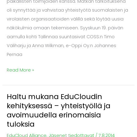
paikallisten toimijoiden kanssa. Matkan tarkoituksena
syyskuussa
oli synnyttää ja vahvistaa yhteistyötä suomalaisten ja
virolaisten organisaatioiden välillä sekä löytää uusia
näkökulmia omaan tekemiseen. Syyskuun 19. päivän
aamulla kohti Tallinnaa suuntasivat COSS:n Timo
Väliharju ja Anna Wilkman, e-Oppi Oy:n Johannes
Pernaa
Read More »
Haltu mukana EduCloudin
Haltu
kehityksessä – yhteistyöllä ja
mukana
avoimuudella erinomaisia
EduCloudin
tuloksia
kehityksessä
–
EduCloud Alliance
,
Jäsenet tiedottavat
/
7.8.2014