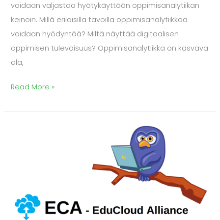
voidaan valjastaa hyötykäyttöön oppimisanalytiikan
keinoin. Millä erilaisilla tavoilla oppimisanalytiikkaa
voidaan hyödyntää? Miltä näyttää digitaalisen
oppimisen tulevaisuus? Oppimisanalytiikka on kasvava
ala,
Read More »
EduCloud
edistää
digitaalisten
opetusvälineiden
avointa
käyttöä