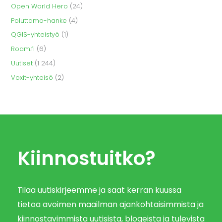
Open World Hero
(24)
Poluttamo-hanke
(4)
QGIS-yhteistyö
(1)
Roam.fi
(6)
Uutiset
(1 244)
Voxit-yhteisö
(2)
Kiinnostuitko?
Tilaa uutiskirjeemme ja saat kerran kuussa
tietoa avoimen maailman ajankohtaisimmista ja
kiinnostavimmista uutisista, blogeista ja tulevista