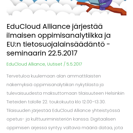
ja
EU:n
EduCloud Alliance järjestää
tietosuojalainsäädäntö
ilmaisen oppimisanalytiikka ja
-
seminaarin
EU:n tietosuojalainsäädäntö -
22.5.2017
seminaarin 22.5.2017
EduCloud Alliance
,
Uutiset
/
5.5.2017
Tervetuloa kuulemaan alan ammattilaisten
näkemyksiä oppimisanalytiikan nykytilasta ja
tulevaisuudesta maksuttomaan tilaisuuteen Helsinkiin
Tieteiden talolle 22. toukokuuta klo 12.00–13.30.
Tilaisuuden järjestää EduCloud Alliance yhteistyössä
opetus- ja kulttuuriministeriön kanssa. Digitaalisen
oppimisen arjessa syntyy valtavia määriä dataa, jota