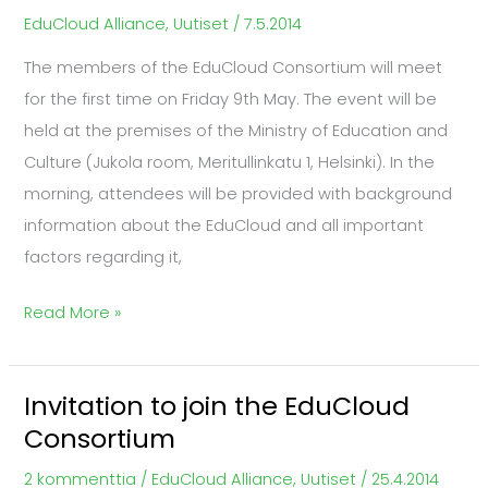
EduCloud
EduCloud Alliance
,
Uutiset
/
7.5.2014
Consortium
The members of the EduCloud Consortium will meet
Meeting
for the first time on Friday 9th May. The event will be
held at the premises of the Ministry of Education and
Culture (Jukola room, Meritullinkatu 1, Helsinki). In the
morning, attendees will be provided with background
information about the EduCloud and all important
factors regarding it,
Read More »
Invitation to join the EduCloud
Invitation
Consortium
to
join
2 kommenttia
/
EduCloud Alliance
,
Uutiset
/
25.4.2014