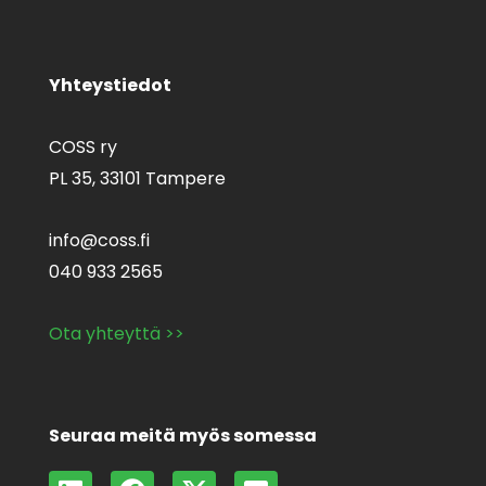
Yhteystiedot
COSS ry
PL 35,
33101 Tampere
info@coss.fi
040 933 2565
Ota yhteyttä >>
Seuraa meitä myös somessa
L
F
X
F