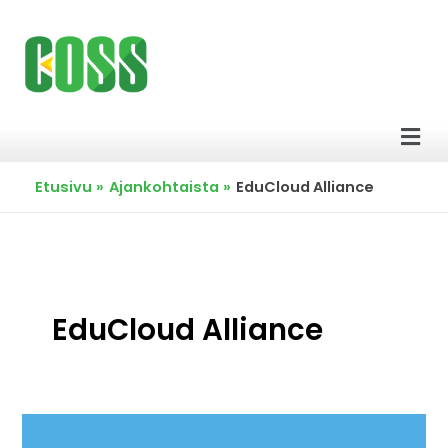
Siirry
sisältöön
Men
Etusivu
Ajankohtaista
EduCloud Alliance
EduCloud Alliance
EduCloud