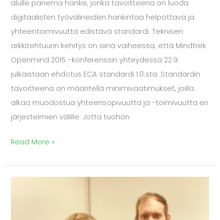
alulle panema hanke, jonka tavoitteena on luoda
digitaalisten työvälineiden hankintaa helpottava ja
yhteentoimivuutta edistävä standardi. Teknisen
arkkitehtuurin kehitys on siinä vaiheessa, että Mindtrek
Openmind 2015 -konferenssin yhteydessä 22.9.
julkaistaan ehdotus ECA standardi 1.0:sta. Standardin
tavoitteena on määritellä minimivaatimukset, joilla
alkaa muodostua yhteensopivuutta ja -toimivuutta eri
järjestelmien välille. Jotta tuohon
Read More »
EduCloud
ja
Kuntien