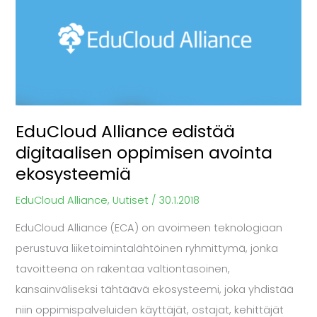
Alliance
edistää
digitaalisen
oppimisen
avointa
ekosysteemiä
EduCloud Alliance edistää
digitaalisen oppimisen avointa
ekosysteemiä
EduCloud Alliance
,
Uutiset
/
30.1.2018
EduCloud Alliance (ECA) on avoimeen teknologiaan
perustuva liiketoimintalähtöinen ryhmittymä, jonka
tavoitteena on rakentaa valtiontasoinen,
kansainväliseksi tähtäävä ekosysteemi, joka yhdistää
niin oppimispalveluiden käyttäjät, ostajat, kehittäjät