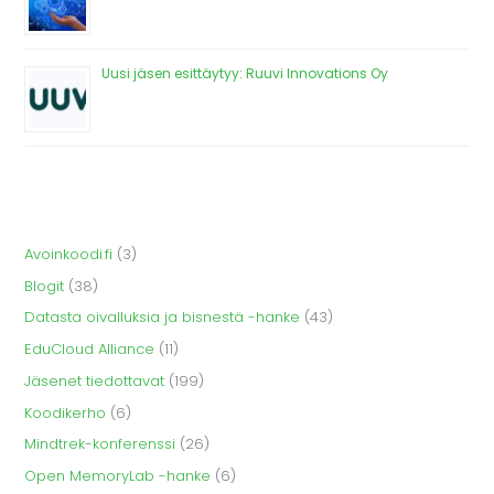
Uusi jäsen esittäytyy: Ruuvi Innovations Oy
Avoinkoodi.fi
(3)
Blogit
(38)
Datasta oivalluksia ja bisnestä -hanke
(43)
EduCloud Alliance
(11)
Jäsenet tiedottavat
(199)
Koodikerho
(6)
Mindtrek-konferenssi
(26)
Open MemoryLab -hanke
(6)