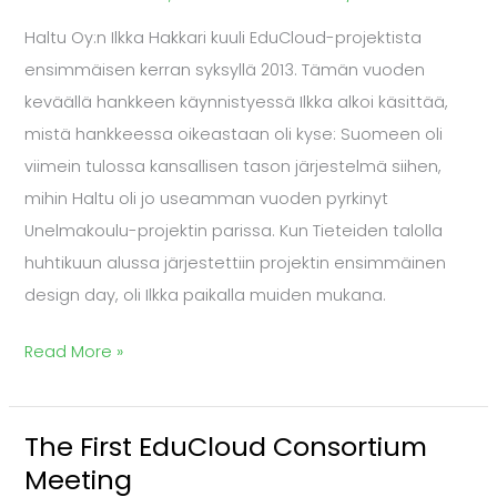
yhteistyöllä
Haltu Oy:n Ilkka Hakkari kuuli EduCloud-projektista
ja
ensimmäisen kerran syksyllä 2013. Tämän vuoden
avoimuudella
keväällä hankkeen käynnistyessä Ilkka alkoi käsittää,
erinomaisia
mistä hankkeessa oikeastaan oli kyse: Suomeen oli
tuloksia
viimein tulossa kansallisen tason järjestelmä siihen,
mihin Haltu oli jo useamman vuoden pyrkinyt
Unelmakoulu-projektin parissa. Kun Tieteiden talolla
huhtikuun alussa järjestettiin projektin ensimmäinen
design day, oli Ilkka paikalla muiden mukana.
Read More »
The First EduCloud Consortium
The
Meeting
First