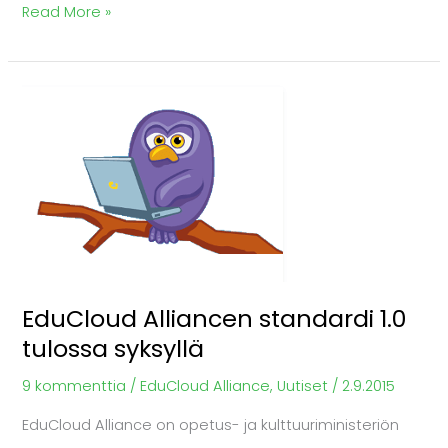
Read More »
EduCloud
Alliancen
standardi
1.0
tulossa
syksyllä
EduCloud Alliancen standardi 1.0
tulossa syksyllä
9 kommenttia
/
EduCloud Alliance
,
Uutiset
/
2.9.2015
EduCloud Alliance on opetus- ja kulttuuriministeriön