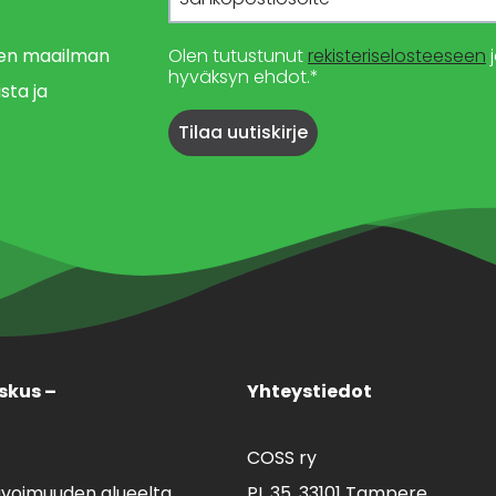
imen maailman
Olen tutustunut
rekisteriselosteeseen
j
hyväksyn ehdot.*
sta ja
skus –
Yhteystiedot
COSS ry
avoimuuden alueelta.
PL 35,
33101 Tampere