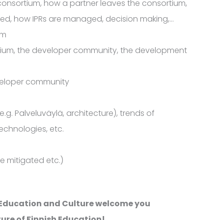
consortium, how a partner leaves the consortium,
d, how IPRs are managed, decision making,…
um
rtium, the developer community, the development
veloper community
.g. Palveluväylä, architecture), trends of
chnologies, etc.
be mitigated etc.)
 Education and Culture welcome you
ture of Finnish Education!