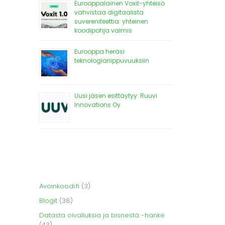
Eurooppalainen Voxit-yhteisö
vahvistaa digitaalista
suvereniteettia: yhteinen
koodipohja valmis
Eurooppa heräsi
teknologiariippuvuuksiin
Uusi jäsen esittäytyy: Ruuvi
Innovations Oy
Avoinkoodi.fi
(3)
Blogit
(38)
Datasta oivalluksia ja bisnestä -hanke
(43)