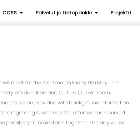
COSS
Palvelut ja tietopankki
Projektit
ll meet for the first time on Friday 9th May. The
Ministry of Education and Culture (Jukola room,
, attendees will be provided with background information
ors regarding it, whereas the afternoon is reserved
 possibility to brainstorm together. The day will be