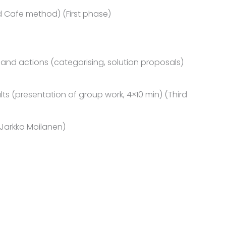
ld Cafe method) (First phase)
s and actions (categorising, solution proposals)
lts (presentation of group work, 4×10 min) (Third
(Jarkko Moilanen)