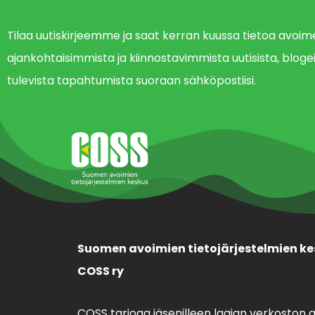
Tilaa uutiskirjeemme ja saat kerran kuussa tietoa avo
ajankohtaisimmista ja kiinnostavimmista uutisista, blogei
tulevista tapahtumista suoraan sähköpostiisi.
Suomen avoimien tietojärjestelmien ke
COSS ry
COSS tarjoaa jäsenilleen laajan verkoston 