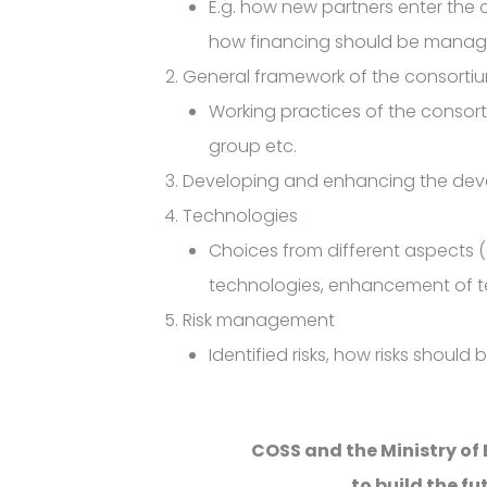
E.g. how new partners enter the 
how financing should be manage
General framework of the consorti
Working practices of the conso
group etc.
Developing and enhancing the de
Technologies
Choices from different aspects (e
technologies, enhancement of te
Risk management
Identified risks, how risks should 
COSS and the Ministry of
to build the fu