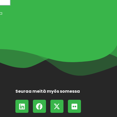
a
Seuraa meitä myös somessa
L
F
X
F
i
a
-
l
n
c
t
i