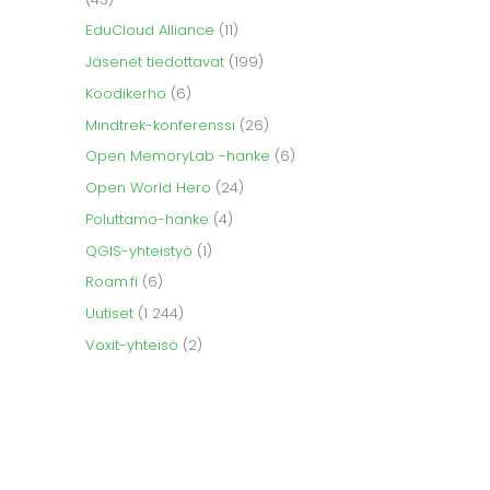
EduCloud Alliance
(11)
Jäsenet tiedottavat
(199)
Koodikerho
(6)
Mindtrek-konferenssi
(26)
Open MemoryLab -hanke
(6)
Open World Hero
(24)
Poluttamo-hanke
(4)
QGIS-yhteistyö
(1)
Roam.fi
(6)
Uutiset
(1 244)
Voxit-yhteisö
(2)