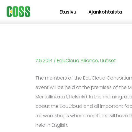
Siirry
Etusivu
Ajankohtaista
sisältöön
7.5.2014
/
EduCloud Alliance
,
Uutiset
The members of the EduCloud Consortium wi
event will be held at the premises of the 
Meritullinkatu 1, Helsinki). In the morning
about the EduCloud and all important fact
for work shops where members will have the
held in English.