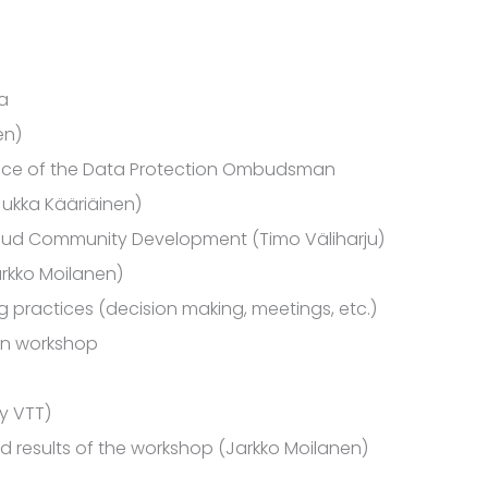
a
en)
Office of the Data Protection Ombudsman
Jukka Kääriäinen)
loud Community Development (Timo Väliharju)
arkko Moilanen)
g practices (decision making, meetings, etc.)
on workshop
by VTT)
ed results of the workshop (Jarkko Moilanen)