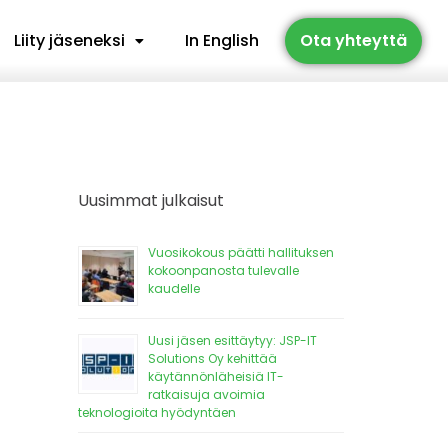
Liity jäseneksi
In English
Ota yhteyttä
Uusimmat julkaisut
Vuosikokous päätti hallituksen
kokoonpanosta tulevalle
kaudelle
Uusi jäsen esittäytyy: JSP-IT
Solutions Oy kehittää
käytännönläheisiä IT-
ratkaisuja avoimia
teknologioita hyödyntäen