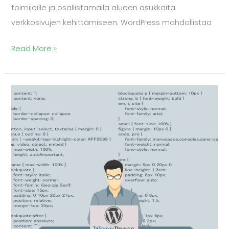
toimijoille ja osallistamalla alueen asukkaita
verkkosivujen kehittämiseen. WordPress mahdollistaa
Read More »
WordPress
–
Avoimen
lähdekoodin
muokkautuminen
vuosien
saatossa