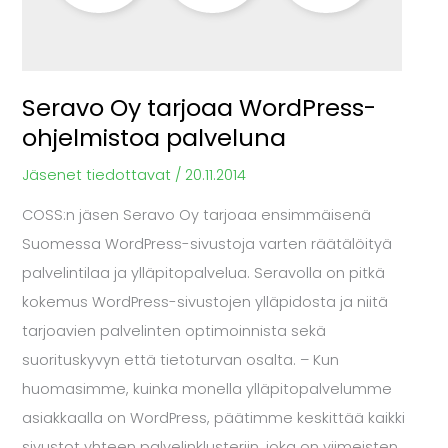
Seravo Oy tarjoaa WordPress-
ohjelmistoa palveluna
Jäsenet tiedottavat
/
20.11.2014
COSS:n jäsen Seravo Oy tarjoaa ensimmäisenä
Suomessa WordPress-sivustoja varten räätälöityä
palvelintilaa ja ylläpitopalvelua. Seravolla on pitkä
kokemus WordPress-sivustojen ylläpidosta ja niitä
tarjoavien palvelinten optimoinnista sekä
suorituskyvyn että tietoturvan osalta. – Kun
huomasimme, kuinka monella ylläpitopalvelumme
asiakkaalla on WordPress, päätimme keskittää kaikki
sivustot yhteen palvelinklusteriin, joka on viimeisten