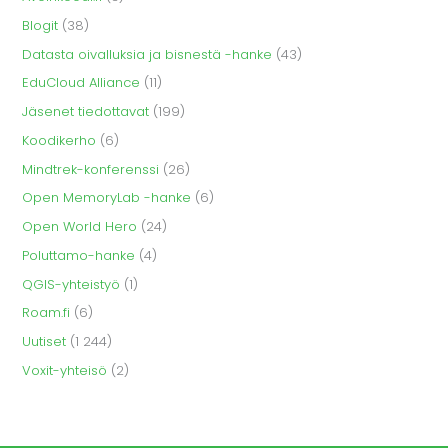
Blogit
(38)
Datasta oivalluksia ja bisnestä -hanke
(43)
EduCloud Alliance
(11)
Jäsenet tiedottavat
(199)
Koodikerho
(6)
Mindtrek-konferenssi
(26)
Open MemoryLab -hanke
(6)
Open World Hero
(24)
Poluttamo-hanke
(4)
QGIS-yhteistyö
(1)
Roam.fi
(6)
Uutiset
(1 244)
Voxit-yhteisö
(2)