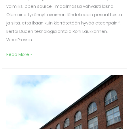
valmiiksi open source -maailmassa vahvasti läsnä.
Olen aina tykännyt avoimen lähdekoodin periaatteista
ja siitä, että ikään kuin kierrätetään hyvää eteenpäin.”,
kertoi Duden teknologiajohtaja Roni Laukkarinen.
WordPressin
Read More »
Avoimuus
verkkosivuilla
–
WordPress
on
myös
kuntaviestijän