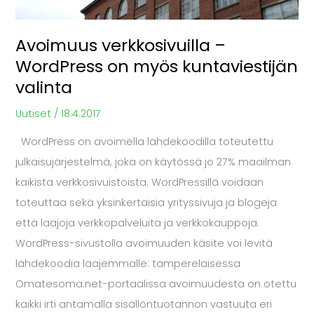
valinta
Avoimuus verkkosivuilla –
WordPress on myös kuntaviestijän
valinta
Uutiset
/
18.4.2017
WordPress on avoimella lähdekoodilla toteutettu
julkaisujärjestelmä, joka on käytössä jo 27% maailman
kaikista verkkosivuistoista. WordPressillä voidaan
toteuttaa sekä yksinkertaisia yrityssivuja ja blogeja
että laajoja verkkopalveluita ja verkkokauppoja.
WordPress-sivustolla avoimuuden käsite voi levitä
lähdekoodia laajemmalle: tamperelaisessa
Omatesoma.net-portaalissa avoimuudesta on otettu
kaikki irti antamalla sisällöntuotannon vastuuta eri