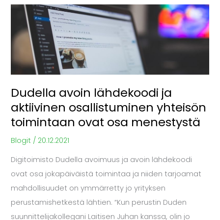
Dudella
avoin
lähdekoodi
ja
aktiivinen
osallistuminen
Dudella avoin lähdekoodi ja
yhteisön
aktiivinen osallistuminen yhteisön
toimintaan
toimintaan ovat osa menestystä
ovat
osa
Blogit
/
20.12.2021
menestystä
Digitoimisto Dudella avoimuus ja avoin lähdekoodi
ovat osa jokapäiväistä toimintaa ja niiden tarjoamat
mahdollisuudet on ymmärretty jo yrityksen
perustamishetkestä lähtien. “Kun perustin Duden
suunnittelijakollegani Laitisen Juhan kanssa, olin jo