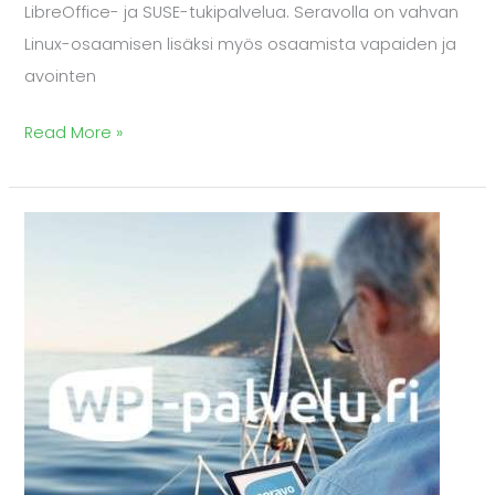
LibreOffice- ja SUSE-tukipalvelua. Seravolla on vahvan
Linux-osaamisen lisäksi myös osaamista vapaiden ja
avointen
Read More »
Uudistunut
WP-
palvelu.fi
avattu