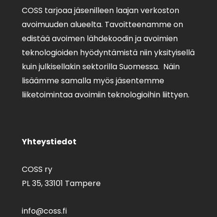
COSS tarjoaa jäsenilleen laajan verkoston
avoimuuden alueelta. Tavoitteenamme on
edistää avoimen lähdekoodin ja avoimien
teknologioiden hyödyntämistä niin yksityisellä
kuin julkisellakin sektorilla Suomessa. Näin
lisäämme samalla myös jäsentemme
liiketoimintaa avoimiin teknologioihin liittyen.
Yhteystiedot
COSS ry
PL 35,
33101 Tampere
info@coss.fi