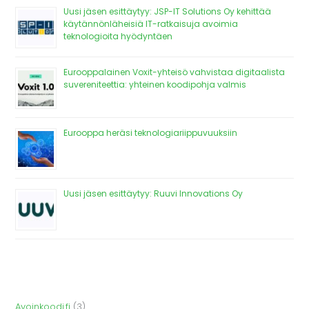
Uusi jäsen esittäytyy: JSP-IT Solutions Oy kehittää
käytännönläheisiä IT-ratkaisuja avoimia
teknologioita hyödyntäen
Eurooppalainen Voxit-yhteisö vahvistaa digitaalista
suvereniteettia: yhteinen koodipohja valmis
Eurooppa heräsi teknologiariippuvuuksiin
Uusi jäsen esittäytyy: Ruuvi Innovations Oy
Avoinkoodi.fi
(3)