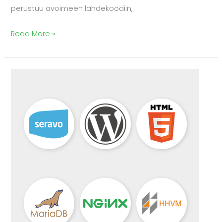
perustuu avoimeen lähdekoodiin,
Read More »
Seravo
Oy
tarjoaa
WordPress-
ohjelmistoa
palveluna