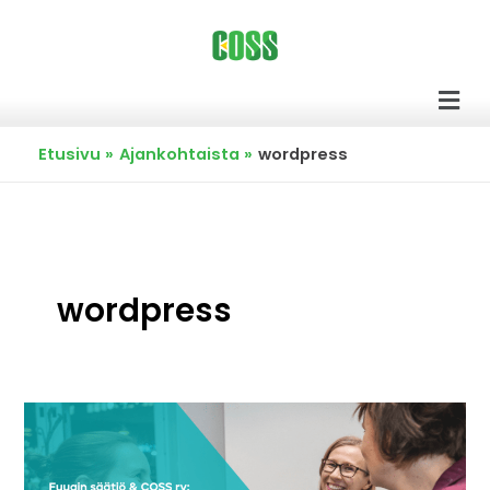
Siirry
sisältöön
Men
Etusivu
Ajankohtaista
wordpress
wordpress
Ovi
avoimeen
lähdekoodiin