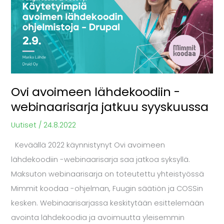
-
webinaarisarja
jatkuu
syyskuussa
Ovi avoimeen lähdekoodiin -
webinaarisarja jatkuu syyskuussa
Uutiset
/
24.8.2022
Keväällä 2022 käynnistynyt Ovi avoimeen
lähdekoodiin -webinaarisarja saa jatkoa syksyllä.
Maksuton webinaarisarja on toteutettu yhteistyössä
Mimmit koodaa -ohjelman, Fuugin säätiön ja COSSin
kesken. Webinaarisarjassa keskitytään esittelemään
avointa lähdekoodia ja avoimuutta yleisemmin