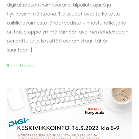
digitalisaation voimavarana, kilpailutekijänä ja
hyvinvoinnin lähteenä. Tilaisuudet ovat tarkoitettu
kaikille avoimesta lähdekoodista kiinnostuneille, joilla
on halua oppia ymmärtämään avoimen lähdekoodin
periaatteita ja keskittää osaamistaan tähän
suuntaan. […]
Read More »
Business
Kangasala
tarjoaa
digitietoutta
yrittäjille