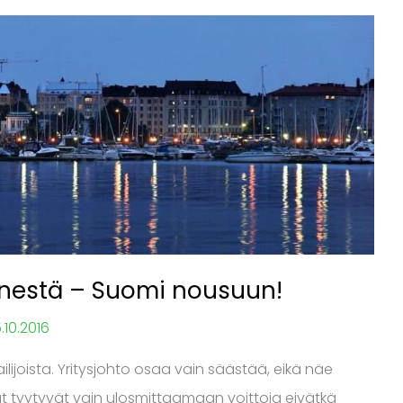
isnestä – Suomi nousuun!
.10.2016
lijoista. Yritysjohto osaa vain säästää, eikä näe
at tyytyvät vain ulosmittaamaan voittoja eivätkä