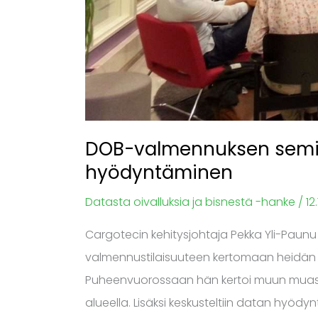
DOB-valmennuksen semin
hyödyntäminen
Datasta oivalluksia ja bisnestä -hanke
/
12
Cargotecin kehitysjohtaja Pekka Yli-Paunu 
valmennustilaisuuteen kertomaan heidän 
Puheenvuorossaan hän kertoi muun muas
alueella. Lisäksi keskusteltiin datan hyöd