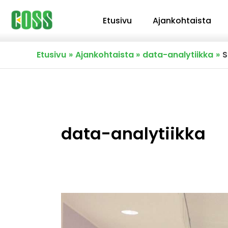
Siirry
Etusivu
Ajankohtaista
sisältöön
Etusivu
Ajankohtaista
data-analytiikka
S
data-analytiikka
Seuraava
DOB-