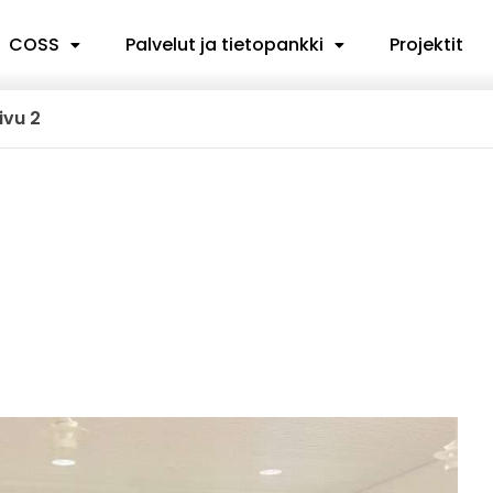
COSS
Palvelut ja tietopankki
Projektit
ivu 2