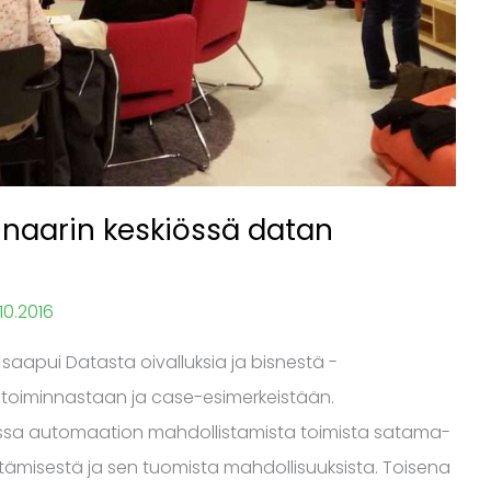
aarin keskiössä datan
.10.2016
saapui Datasta oivalluksia ja bisnestä -
toiminnastaan ja case-esimerkeistään.
sa automaation mahdollistamista toimista satama-
yntämisestä ja sen tuomista mahdollisuuksista. Toisena