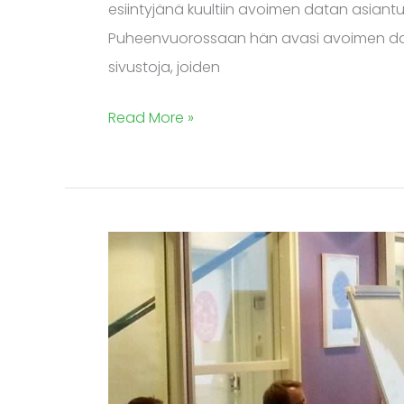
esiintyjänä kuultiin avoimen datan asian
Puheenvuorossaan hän avasi avoimen datan 
sivustoja, joiden
Read More »
Tampereen
Datasta
oivalluksia
ja
bisnestä
-