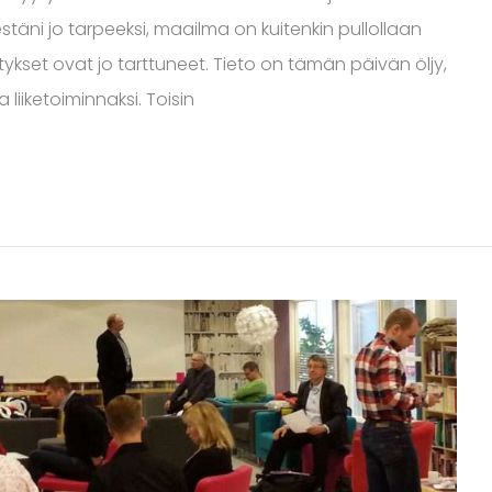
estäni jo tarpeeksi, maailma on kuitenkin pullollaan
itykset ovat jo tarttuneet. Tieto on tämän päivän öljy,
liiketoiminnaksi. Toisin