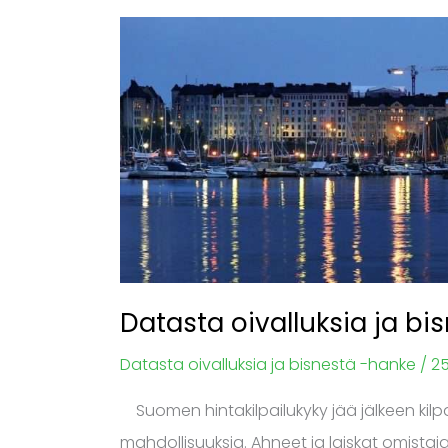
Datasta
oivalluksia
ja
bisnestä
–
Suomi
nousuun!
Datasta oivalluksia ja b
Datasta oivalluksia ja bisnestä -hanke
/
25
Suomen hintakilpailukyky jää jälkeen kilpai
mahdollisuuksia. Ahneet ja laiskat omistaj