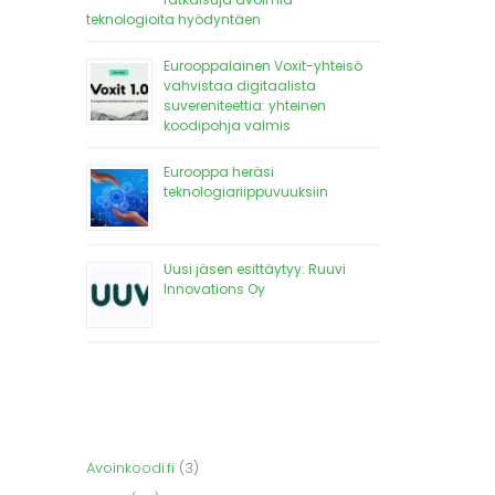
teknologioita hyödyntäen
Eurooppalainen Voxit-yhteisö
vahvistaa digitaalista
suvereniteettia: yhteinen
koodipohja valmis
Eurooppa heräsi
teknologiariippuvuuksiin
Uusi jäsen esittäytyy: Ruuvi
Innovations Oy
Avoinkoodi.fi
(3)