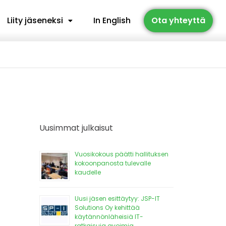
Liity jäseneksi
In English
Ota yhteyttä
Uusimmat julkaisut
Vuosikokous päätti hallituksen
kokoonpanosta tulevalle
kaudelle
Uusi jäsen esittäytyy: JSP-IT
Solutions Oy kehittää
käytännönläheisiä IT-
ratkaisuja avoimia