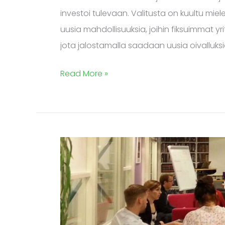
investoi tulevaan. Valitusta on kuultu miel
uusia mahdollisuuksia, joihin fiksuimmat yr
jota jalostamalla saadaan uusia oivalluksia 
Read More »
DOB-
valmennuksen
seminaarin
keskiössä
datan
hyödyntäminen