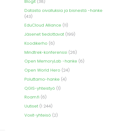
Blogit
(38)
Datasta oivalluksia ja bisnestä -hanke
(43)
EduCloud Alliance
(11)
Jäsenet tiedottavat
(199)
Koodikerho
(6)
Mindtrek-konferenssi
(26)
Open MemoryLab -hanke
(6)
Open World Hero
(24)
Poluttamo-hanke
(4)
QGIS-yhteistyö
(1)
Roam.fi
(6)
Uutiset
(1 244)
Voxit-yhteisö
(2)