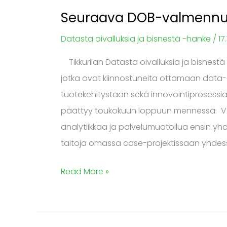
Seuraava DOB-valmennusku
Datasta oivalluksia ja bisnestä -hanke
/
17
Tikkurilan Datasta oivalluksia ja bisnes
jotka ovat kiinnostuneita ottamaan data-
tuotekehitystään sekä innovointiprosessiaa
päättyy toukokuun loppuun mennessä. Val
analytiikkaa ja palvelumuotoilua ensin yh
taitoja omassa case-projektissaan yhdes
Read More »