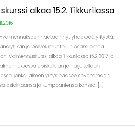
rssi alkaa 15.2. Tikkurilassa
.11.2016
tä -valmennukseen haetaan nyt yhdeksää yritystä,
analytiikan ja palvelumuotoilun osaksi omaa
n. Valmennuskurssi alkaa Tikkurilassa 15.2.2017 ja
mennuksessa opiskellaan ja harjoitellaan
dessä, jonka jälkeen yritys pääsee soveltamaan
sä asiakkaansa ja kumppaniensa kanssa. […]