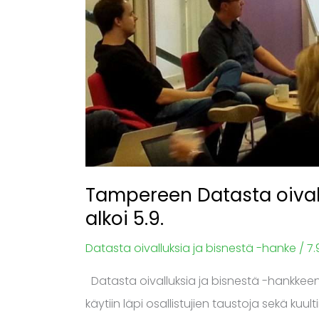
valmennus
alkoi
5.9.
Tampereen Datasta oival
alkoi 5.9.
Datasta oivalluksia ja bisnestä -hanke
/
7.
Datasta oivalluksia ja bisnestä -hankkeen
käytiin läpi osallistujien taustoja sekä k