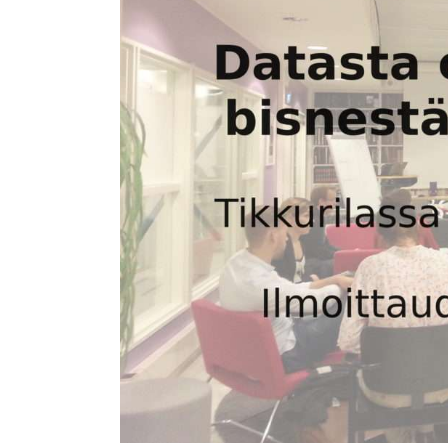
valmennuskurssi
alkaa
15.2.
Tikkurilassa