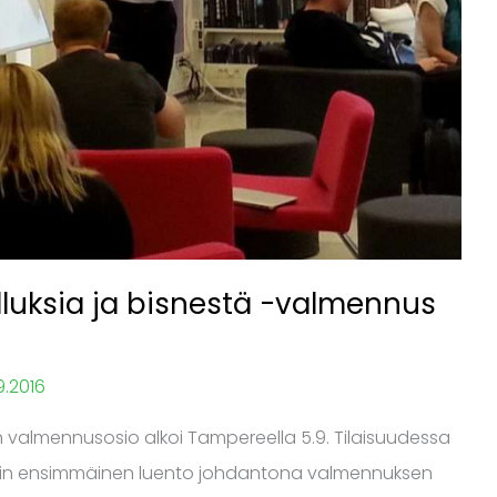
luksia ja bisnestä -valmennus
9.2016
 valmennusosio alkoi Tampereella 5.9. Tilaisuudessa
uultiin ensimmäinen luento johdantona valmennuksen