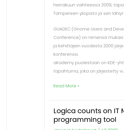
heinäkuun vaihteessa 2009, tapah
Tampereen yliopisto ja sen lähiympä
GUADEC (Gnome Users and Develop
Conference) on nimensä mukaisest
ja kehittäjien vuodesta 2000 järjest
konferenssi.
aKademy puolestaan on KDE-yhteis
tapahtuma, joka on järjestetty vuo
Read More »
Logica counts on IT Mil
Logica
programming tool
counts
on