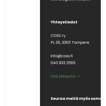
Yhteystiedot
COSS ry
PL 35,
33101 Tampere
info@coss.fi
040 933 2565
Ota yhteyttä >>
Seuraa meitä myös somes