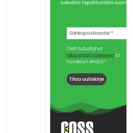
tulevista tapahtumista suoraan 
Olen tutustunut
rekisteriselosteeseen
ja
hyväksyn ehdot.*