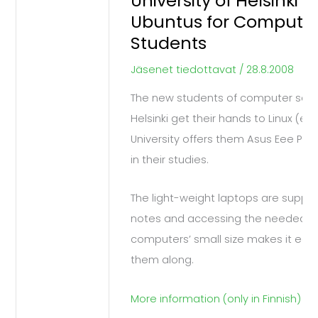
University of Helsinki O
Ubuntus for Computer
of
Students
Helsinki
Offers
Jäsenet tiedottavat
/
28.8.2008
Ubuntus
The new students of computer scienc
for
Helsinki get their hands to Linux (ee
Computer
University offers them Asus Eee PC m
Science
in their studies.
Students
The light-weight laptops are supp
notes and accessing the needed so
computers’ small size makes it eas
them along.
More information (only in Finnish)