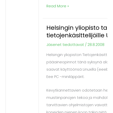
Read More »
Helsingin yliopisto tar
Helsingin
tietojenkäsittelijöille 
yliopisto
tarjoaa
Jäsenet tiedottavat
/
28.8.2008
tietojenkäsittelijöille
Helsingin yliopiston Tietojenkäsittel
Ubuntut
pääaineopinnot tänä syksynä aloitta
saavat käyttöönsä Linuxilla (eeebun
Eee PC -miniläppärit.
Kevytkannettavien odotetaan help
muistiinpanojen tekoa ja mahdollis
tarvittavien ohjelmistojen vaivattom
koneiden pienen koon takia niitä o