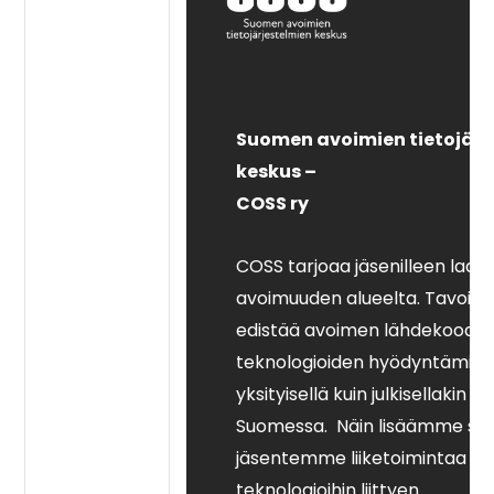
Suomen avoimien tietojärj
keskus –
COSS ry
COSS tarjoaa jäsenilleen laaj
avoimuuden alueelta. Tavoi
edistää avoimen lähdekoodin 
teknologioiden hyödyntämistä
yksityisellä kuin julkisellakin se
Suomessa. Näin lisäämme sa
jäsentemme liiketoimintaa av
teknologioihin liittyen.