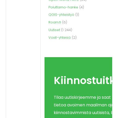
Poluttamo-hanke
(4)
QGIS-yhteistyö
(1)
Roam.fi
(6)
Uutiset
(1 244)
Voxit-yhteisö
(2)
Kiinnostuitk
Tilaa uutiskirjeemme ja saat k
tietoa avoimen maailman ajank
kiinnostavimmista uutisista, blo