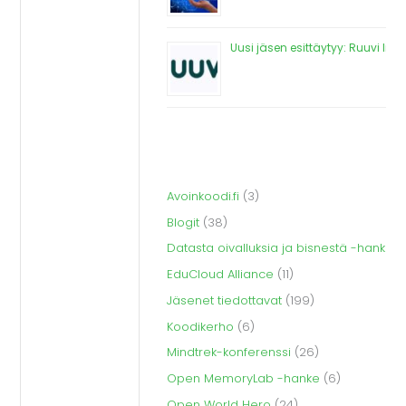
Uusi jäsen esittäytyy: Ruuvi Inn
Avoinkoodi.fi
(3)
Blogit
(38)
Datasta oivalluksia ja bisnestä -hanke
(
EduCloud Alliance
(11)
Jäsenet tiedottavat
(199)
Koodikerho
(6)
Mindtrek-konferenssi
(26)
Open MemoryLab -hanke
(6)
Open World Hero
(24)