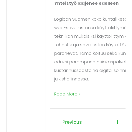
Yhteistyö laajenee edelleen
RIA-
ohjelmointityövälineeseen
Logican Suomen koko kuntaliiketoim
web-sovellustensa käyttöliittymät IT M
tekniikan mukaisiksi käyttöliittymiksi
tehostuu ja sovellusten käytettävyy
paranevat. Tämä koituu sekä kuntie
eduksi parempana asiakaspalveluna
kustannussäästöinä digitalisoinnin
julkishallinnossa.
Read More »
←
Previous
1
…