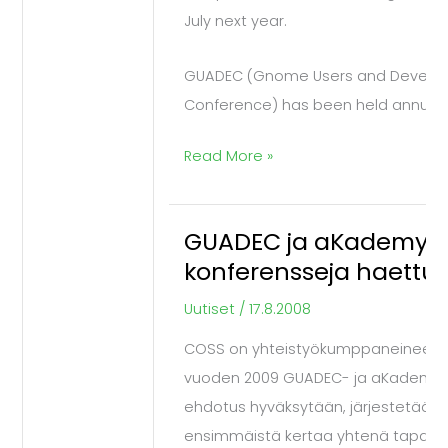
July next year.
GUADEC (Gnome Users and Develop
Conference) has been held annually
Read More »
GUADEC ja aKademy -
GUADEC
konferensseja haettu
ja
aKademy
Uutiset
/
17.8.2008
-
COSS on yhteistyökumppaneineen h
konferensseja
vuoden 2009 GUADEC- ja aKademy -k
haettu
ehdotus hyväksytään, järjestetään 
Tampereelle
ensimmäistä kertaa yhtenä tapah