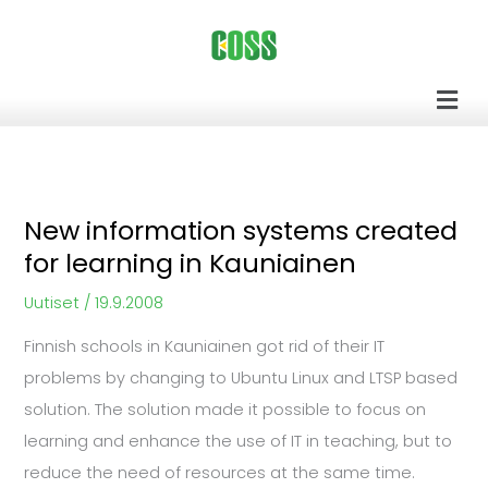
Siirry
sisältöön
Men
New information systems created
New
for learning in Kauniainen
information
systems
Uutiset
/
19.9.2008
created
Finnish schools in Kauniainen got rid of their IT
for
problems by changing to Ubuntu Linux and LTSP based
learning
solution. The solution made it possible to focus on
in
learning and enhance the use of IT in teaching, but to
Kauniainen
reduce the need of resources at the same time.