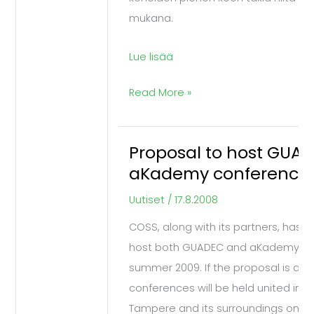
mukana.
Lue lisää
Read More »
Proposal to host GUA
Proposal
aKademy conference
to
host
Uutiset
/
17.8.2008
GUADEC
COSS, along with its partners, has s
and
host both GUADEC and aKademy co
aKademy
summer 2009. If the proposal is ac
conferences
conferences will be held united in th
Tampere and its surroundings on la