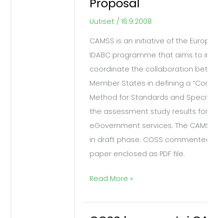
Proposal
Comments
on
Uutiset
/
16.9.2008
CAMSS
CAMSS is an initiative of the Europ
Proposal
IDABC programme that aims to initi
coordinate the collaboration betw
Member States in defining a “Co
Method for Standards and Specifica
the assessment study results for t
eGovernment services. The CAMSS s
in draft phase. COSS commented the
paper enclosed as PDF file.
Read More »