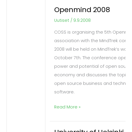
Openmind 2008
Openmind
2008
Uutiset
/
9.9.2008
COSS is organising the 5th Openmi
association with the MindTrek con
2008 will be held on MindTrek’s wo
October 7th. The conference opens 
power and potential of open source
economy and discusses the topical 
open source business and technol
software.
Read More »
University