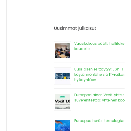
Uusimmat julkaisut
Vuosikokous päätti hallituksen
kaudelle
Uusi jäsen esittäytyy: JSP-IT So
käytännönläheisiä IT-ratkaisuj
hyödyntäen
Eurooppalainen Voxit-yhteisö v
suvereniteettia: yhteinen koodi
Eurooppa heräsi teknologiariip