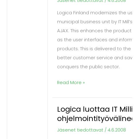
Jäsenet tiedottavat
/
4.6.2008
IT
Logica Finland modernizes the user i
Mill’s
municipal business unit by IT Mill’s 
RIA
AJAX. This enhances the product d
programming
as the user interfaces and informati
tool
products. This is delivered to the cit
better customer service and savings,
conquers the public sector.
Read More »
Logica luottaa IT Millin
Logica
ohjelmointityövälinee
luottaa
IT
Jäsenet tiedottavat
/
4.6.2008
Millin