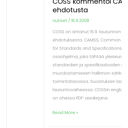
COSS kommentoi CAM
COSS
ehdotusta
kommentoi
CAMSS-
Uutiset
/
16.9.2008
ehdotusta
COSS on antanut 15.9. lausunnon EU
ehdotuksesta. CAMSS, Common As
for Standards and Specifications on
osaohjelma, joka tähtää yleiseuroo
standardien ja spesifikaatioiden arvi
muodostamiseen hallinnon sähköisi
toimintatavoissa. Suosituksen laati
lausuntovaiheessa. COSSin englanni
on ohessa PDF-asiakirjana.
Read More »