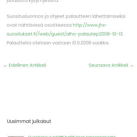
juridisista kysymyksistä.
Suositusluonnos ja ohjeet palautteen lähettämiseksi
ovat nähtävissä osoitteessa
http://www.jhs-
suositukset.fi//web/guest/alho-palautep2008-10-13
.
Palautteita otetaan vastaan 10.11.2008 saakka.
←
Edellinen Artikkeli
Seuraava Artikkeli
→
Uusimmat julkaisut