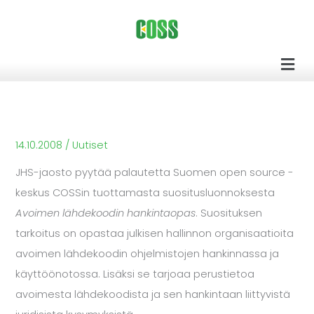
Siirry
sisältöön
Men
14.10.2008
/
Uutiset
JHS-jaosto pyytää palautetta Suomen open source -
keskus COSSin tuottamasta suositusluonnoksesta
Avoimen lähdekoodin hankintaopas
. Suosituksen
tarkoitus on opastaa julkisen hallinnon organisaatioita
avoimen lähdekoodin ohjelmistojen hankinnassa ja
käyttöönotossa. Lisäksi se tarjoaa perustietoa
avoimesta lähdekoodista ja sen hankintaan liittyvistä