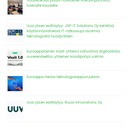
Vuosikokous päätti hallituksen kokoonpanosta
tulevalle kaudelle
Uusi jäsen esittäytyy: JSP-IT Solutions Oy kehittää
käytännönläheisiä IT-ratkaisuja avoimia
teknologioita hyödyntäen
Eurooppalainen Voxit-yhteisö vahvistaa digitaalista
suvereniteettia: yhteinen koodipohja valmis
Eurooppa heräsi teknologiariippuvuuksiin
Uusi jäsen esittäytyy: Ruuvi Innovations Oy