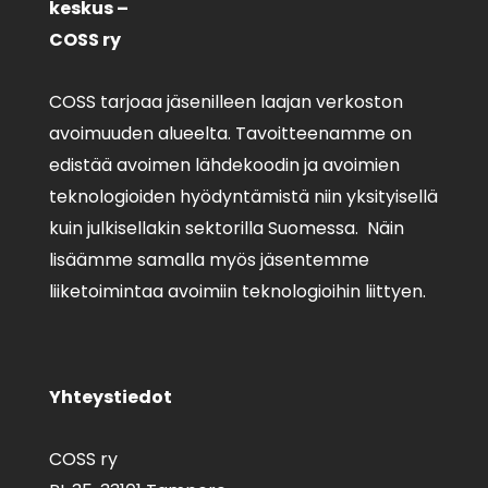
keskus –
COSS ry
COSS tarjoaa jäsenilleen laajan verkoston
avoimuuden alueelta. Tavoitteenamme on
edistää avoimen lähdekoodin ja avoimien
teknologioiden hyödyntämistä niin yksityisellä
kuin julkisellakin sektorilla Suomessa. Näin
lisäämme samalla myös jäsentemme
liiketoimintaa avoimiin teknologioihin liittyen.
Yhteystiedot
COSS ry