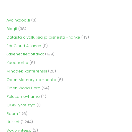
Avoinkoodi.fi
(3)
Blogit
(38)
Datasta oivalluksia ja bisnestä -hanke
(43)
EduCloud Alliance
(11)
Jäsenet tiedottavat
(199)
Koodikerho
(6)
Mindtrek-konferenssi
(26)
Open MemoryLab -hanke
(6)
Open World Hero
(24)
Poluttamo-hanke
(4)
QGIS-yhteistyö
(1)
Roam.fi
(6)
Uutiset
(1 244)
Voxit-yhteisö
(2)