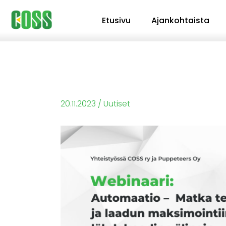
Siirry
Etusivu
Ajankohtaista
sisältöön
20.11.2023
/
Uutiset