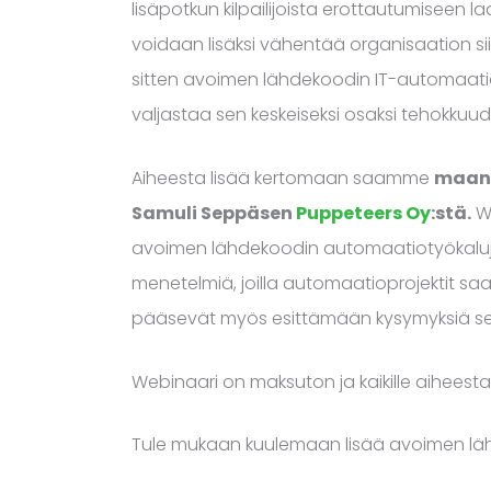
lisäpotkun kilpailijoista erottautumiseen l
voidaan lisäksi vähentää organisaation sii
sitten avoimen lähdekoodin IT-automaatiosta
valjastaa sen keskeiseksi osaksi tehokkuu
Aiheesta lisää kertomaan saamme
maana
Samuli Seppäsen
Puppeteers Oy
:stä.
We
avoimen lähdekoodin automaatiotyökaluja 
menetelmiä, joilla automaatioprojektit saa
pääsevät myös esittämään kysymyksiä se
Webinaari on maksuton ja kaikille aiheesta 
Tule mukaan kuulemaan lisää avoimen lä