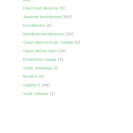
EduCloud Alliance
(11)
Jäsenet tiedottavat
(199)
Koodikerho
(6)
Mindtrek-konferenssi
(26)
Open MemoryLab -hanke
(6)
Open World Hero
(24)
Poluttamo-hanke
(4)
QGIS-yhteistyö
(1)
Roam.fi
(6)
Uutiset
(1 244)
Voxit-yhteisö
(2)