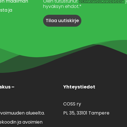
imen maailman
Olen tutustunut
rekisteriselosteeseen
j
hyväksyn ehdot.*
sta ja
skus –
Yhteystiedot
COSS ry
avoimuuden alueelta.
PL 35,
33101 Tampere
koodin ja avoimien