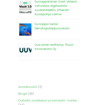
Eurooppalainen Voxit-yhteisö
vahvistaa digitaalista
suvereniteettia: yhteinen
koodipohja valmis
Eurooppa heräsi
teknologiariippuvuuksiin
Uusi jäsen esittäytyy: Ruuvi
Innovations Oy
Avoinkoodi.fi
(3)
Blogit
(38)
Datasta oivalluksia ja bisnestä -hanke
(43)