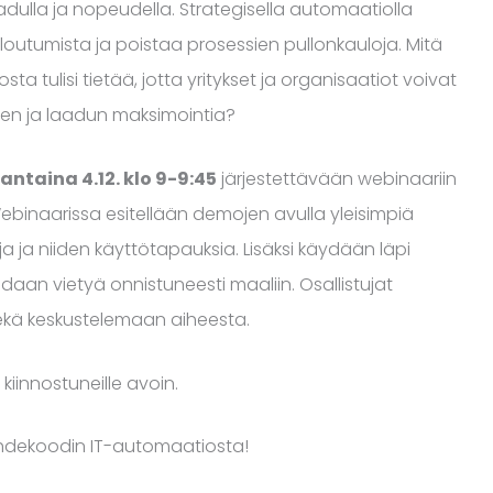
aadulla ja nopeudella. Strategisella automaatiolla
loutumista ja poistaa prosessien pullonkauloja. Mitä
 tulisi tietää, jotta yritykset ja organisaatiot voivat
den ja laadun maksimointia?
ntaina 4.12. klo 9-9:45
järjestettävään webinaariin
binaarissa esitellään demojen avulla yleisimpiä
ja niiden käyttötapauksia. Lisäksi käydään läpi
daan vietyä onnistuneesti maaliin. Osallistujat
kä keskustelemaan aiheesta.
kiinnostuneille avoin.
hdekoodin IT-automaatiosta!