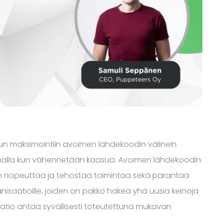
n maksimointiin avoimen lähdekoodin välinein
amalla kun vähennetään kaasua. Avoimen lähdekoodin
an nopeuttaa ja tehostaa toimintaa sekä parantaa
rganisaatioille, joiden on pakko hakea yhä uusia keinoja
atio antaa syvällisesti toteutettuna mukavan