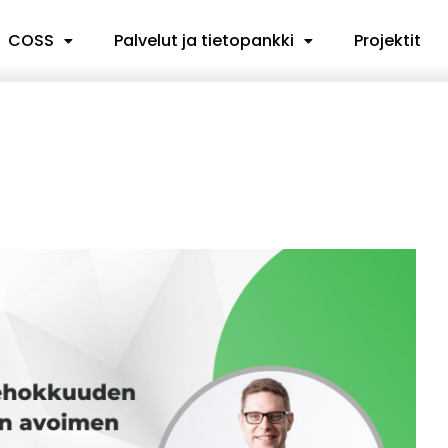
COSS
Palvelut ja tietopankki
Projektit