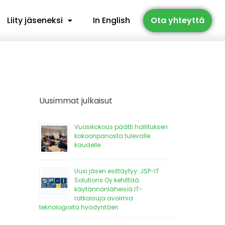
Liity jäseneksi
In English
Ota yhteyttä
Uusimmat julkaisut
Vuosikokous päätti hallituksen
kokoonpanosta tulevalle
kaudelle
Uusi jäsen esittäytyy: JSP-IT
Solutions Oy kehittää
käytännönläheisiä IT-
ratkaisuja avoimia
teknologioita hyödyntäen