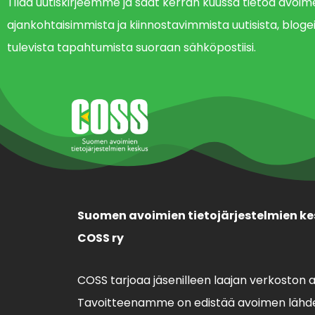
Tilaa uutiskirjeemme ja saat kerran kuussa tietoa avo
ajankohtaisimmista ja kiinnostavimmista uutisista, blogei
tulevista tapahtumista suoraan sähköpostiisi.
Suomen avoimien tietojärjestelmien ke
COSS ry
COSS tarjoaa jäsenilleen laajan verkoston 
Tavoitteenamme on edistää avoimen lähde