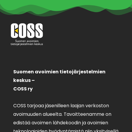
Suomen avoimien tietojärjestelmien
keskus –
COSS ry
COSS tarjoaa jäsenilleen laajan verkoston
avoimuuden alueelta. Tavoitteenamme on
edistää avoimen lähdekoodin ja avoimien
teknologioiden hyödyntämistä niin yksityisellä