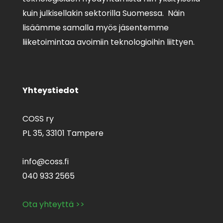
kuin julkisellakin sektorilla Suomessa. Näin
lisäämme samalla myös jäsentemme
liiketoimintaa avoimiin teknologioihin liittyen.
Yhteystiedot
COSS ry
PL 35,
33101 Tampere
info@coss.fi
040 933 2565
Ota yhteyttä >>