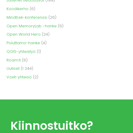
Jäsenet tiedottavat
(199)
Koodikerho
(6)
Mindtrek-konferenssi
(26)
Open MemoryLab -hanke
(6)
Open World Hero
(24)
Poluttamo-hanke
(4)
QGIS-yhteistyö
(1)
Roam.fi
(6)
Uutiset
(1 244)
Voxit-yhteisö
(2)
Kiinnostuitko?