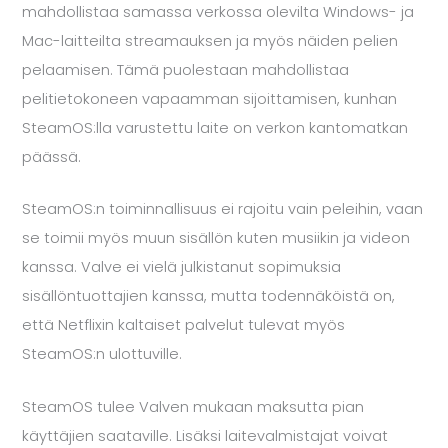
mahdollistaa samassa verkossa olevilta Windows- ja
Mac-laitteilta streamauksen ja myös näiden pelien
pelaamisen. Tämä puolestaan mahdollistaa
pelitietokoneen vapaamman sijoittamisen, kunhan
SteamOS:lla varustettu laite on verkon kantomatkan
päässä.
SteamOS:n toiminnallisuus ei rajoitu vain peleihin, vaan
se toimii myös muun sisällön kuten musiikin ja videon
kanssa. Valve ei vielä julkistanut sopimuksia
sisällöntuottajien kanssa, mutta todennäköistä on,
että Netflixin kaltaiset palvelut tulevat myös
SteamOS:n ulottuville.
SteamOS tulee Valven mukaan maksutta pian
käyttäjien saataville. Lisäksi laitevalmistajat voivat