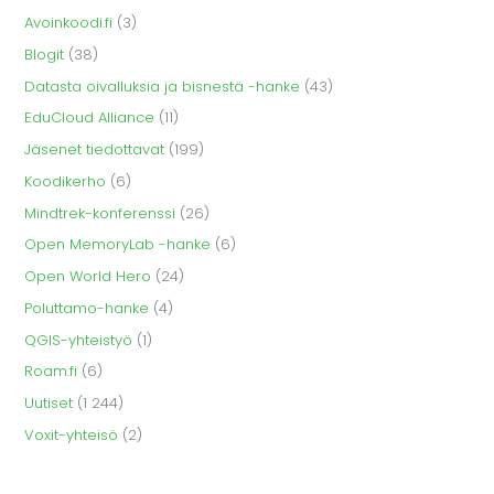
Avoinkoodi.fi
(3)
Blogit
(38)
Datasta oivalluksia ja bisnestä -hanke
(43)
EduCloud Alliance
(11)
Jäsenet tiedottavat
(199)
Koodikerho
(6)
Mindtrek-konferenssi
(26)
Open MemoryLab -hanke
(6)
Open World Hero
(24)
Poluttamo-hanke
(4)
QGIS-yhteistyö
(1)
Roam.fi
(6)
Uutiset
(1 244)
Voxit-yhteisö
(2)