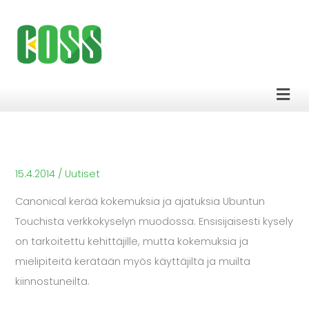
Siirry
sisältöön
Men
15.4.2014
/
Uutiset
Canonical kerää kokemuksia ja ajatuksia Ubuntun
Touchista verkkokyselyn muodossa. Ensisijaisesti kysely
on tarkoitettu kehittäjille, mutta kokemuksia ja
mielipiteitä kerätään myös käyttäjiltä ja muilta
kiinnostuneilta.