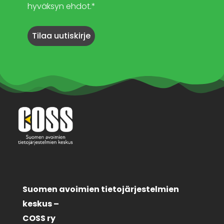
hyväksyn ehdot.*
Suomen avoimien tietojärjestelmien
keskus –
COSS ry