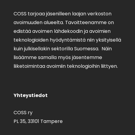
COSS tarjoaa jäsenilleen laajan verkoston
avoimuuden alueelta. Tavoitteenamme on
edistää avoimen lähdekoodin ja avoimien
teknologioiden hyödyntämistä niin yksityisellä
kuin julkisellakin sektorilla Suomessa. Näin
lisäämme samalla myös jäsentemme
liiketoimintaa avoimiin teknologioihin liittyen.
Yhteystiedot
COSS ry
PL 35,
33101 Tampere