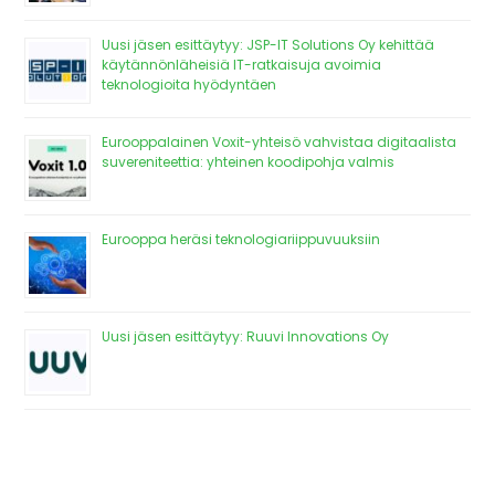
Uusi jäsen esittäytyy: JSP-IT Solutions Oy kehittää
käytännönläheisiä IT-ratkaisuja avoimia
teknologioita hyödyntäen
Eurooppalainen Voxit-yhteisö vahvistaa digitaalista
suvereniteettia: yhteinen koodipohja valmis
Eurooppa heräsi teknologiariippuvuuksiin
Uusi jäsen esittäytyy: Ruuvi Innovations Oy