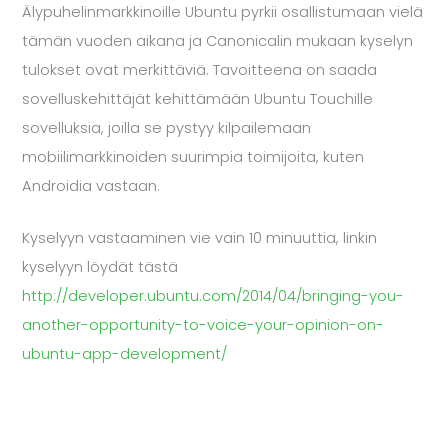
Älypuhelinmarkkinoille Ubuntu pyrkii osallistumaan vielä
tämän vuoden aikana ja Canonicalin mukaan kyselyn
tulokset ovat merkittäviä. Tavoitteena on saada
sovelluskehittäjät kehittämään Ubuntu Touchille
sovelluksia, joilla se pystyy kilpailemaan
mobiilimarkkinoiden suurimpia toimijoita, kuten
Androidia vastaan.
Kyselyyn vastaaminen vie vain 10 minuuttia, linkin
kyselyyn löydät tästä
http://developer.ubuntu.com/2014/04/bringing-you-
another-opportunity-to-voice-your-opinion-on-
ubuntu-app-development/