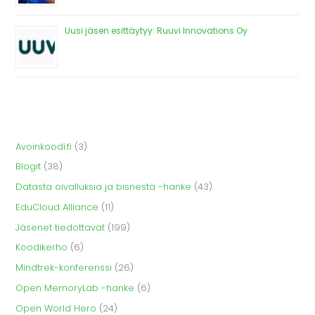
Uusi jäsen esittäytyy: Ruuvi Innovations Oy
Avoinkoodi.fi
(3)
Blogit
(38)
Datasta oivalluksia ja bisnestä -hanke
(43)
EduCloud Alliance
(11)
Jäsenet tiedottavat
(199)
Koodikerho
(6)
Mindtrek-konferenssi
(26)
Open MemoryLab -hanke
(6)
Open World Hero
(24)