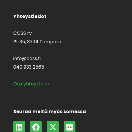
Yhteystiedot
COSS ry
PL 35,
33101 Tampere
info@coss.fi
040 933 2565
Ota yhteyttä >>
Seuraa meitä myös somessa
L
F
X
F
i
a
-
l