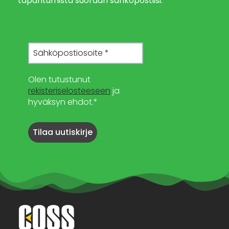
tapahtumista suoraan sähköpostiisi.
Olen tutustunut
rekisteriselosteeseen
ja
hyväksyn ehdot.*