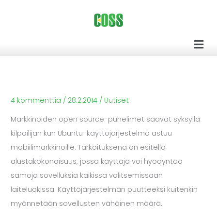
Siirry
sisältöön
Men
4 kommenttia
/
28.2.2014
/
Uutiset
Markkinoiden open source-puhelimet saavat syksyllä
kilpailijan kun Ubuntu-käyttöjärjestelmä astuu
mobiilimarkkinoille. Tarkoituksena on esitellä
alustakokonaisuus, jossa käyttäjä voi hyödyntää
samoja sovelluksia kaikissa valitsemissaan
laiteluokissa. Käyttöjärjestelmän puutteeksi kuitenkin
myönnetään sovellusten vähäinen määrä.