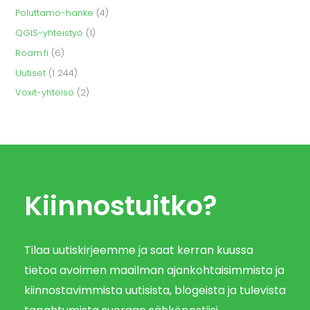
Poluttamo-hanke
(4)
QGIS-yhteistyö
(1)
Roam.fi
(6)
Uutiset
(1 244)
Voxit-yhteisö
(2)
Kiinnostuitko?
Tilaa uutiskirjeemme ja saat kerran kuussa
tietoa avoimen maailman ajankohtaisimmista ja
kiinnostavimmista uutisista, blogeista ja tulevista