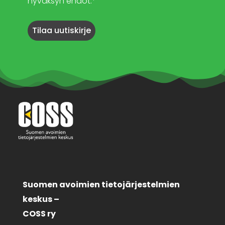
hyväksyn ehdot.*
Suomen avoimien tietojärjestelmien
keskus –
COSS ry