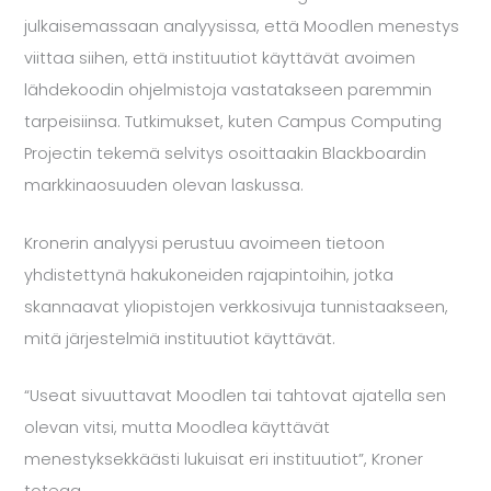
julkaisemassaan analyysissa, että Moodlen menestys
viittaa siihen, että instituutiot käyttävät avoimen
lähdekoodin ohjelmistoja vastatakseen paremmin
tarpeisiinsa. Tutkimukset, kuten Campus Computing
Projectin tekemä selvitys osoittaakin Blackboardin
markkinaosuuden olevan laskussa.
Kronerin analyysi perustuu avoimeen tietoon
yhdistettynä hakukoneiden rajapintoihin, jotka
skannaavat yliopistojen verkkosivuja tunnistaakseen,
mitä järjestelmiä instituutiot käyttävät.
“Useat sivuuttavat Moodlen tai tahtovat ajatella sen
olevan vitsi, mutta Moodlea käyttävät
menestyksekkäästi lukuisat eri instituutiot”, Kroner