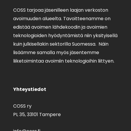
COSS tarjoaa jäsenilleen laajan verkoston
avoimuuden alueelta. Tavoitteenamme on
edistää avoimen lähdekoodin ja avoimien
teknologioiden hyödyntämistä niin yksityisellä
kuin julkisellakin sektorilla Suomessa. Näin
lisäämme samalla myös jäsentemme
liiketoimintaa avoimiin teknologioihin liittyen.
Yhteystiedot
COSS ry
PL 35,
33101 Tampere