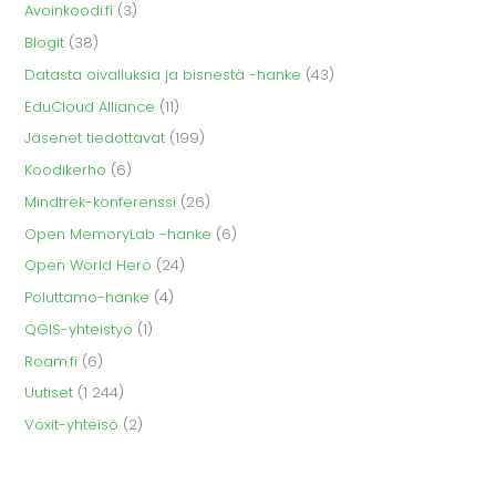
Avoinkoodi.fi
(3)
Blogit
(38)
Datasta oivalluksia ja bisnestä -hanke
(43)
EduCloud Alliance
(11)
Jäsenet tiedottavat
(199)
Koodikerho
(6)
Mindtrek-konferenssi
(26)
Open MemoryLab -hanke
(6)
Open World Hero
(24)
Poluttamo-hanke
(4)
QGIS-yhteistyö
(1)
Roam.fi
(6)
Uutiset
(1 244)
Voxit-yhteisö
(2)