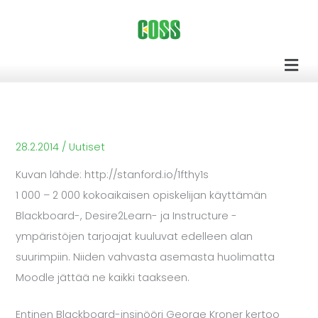
Siirry
sisältöön
Men
28.2.2014
/
Uutiset
Kuvan lähde: http://stanford.io/1fthy1s
1 000 – 2 000 kokoaikaisen opiskelijan käyttämän
Blackboard-, Desire2Learn- ja Instructure -
ympäristöjen tarjoajat kuuluvat edelleen alan
suurimpiin. Niiden vahvasta asemasta huolimatta
Moodle jättää ne kaikki taakseen.
Entinen Blackboard-insinööri George Kroner kertoo