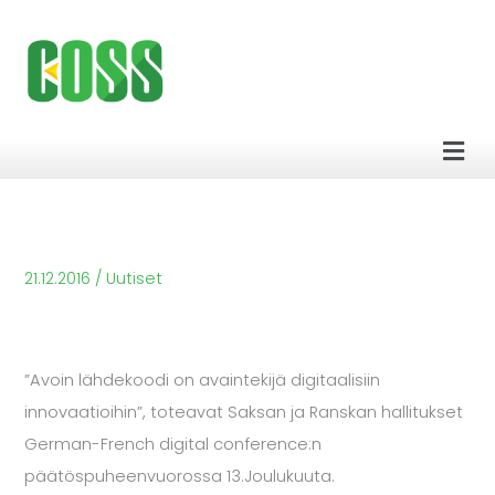
Siirry
sisältöön
Men
21.12.2016
/
Uutiset
”Avoin lähdekoodi on avaintekijä digitaalisiin
innovaatioihin”, toteavat Saksan ja Ranskan hallitukset
German-French digital conference:n
päätöspuheenvuorossa 13.Joulukuuta.