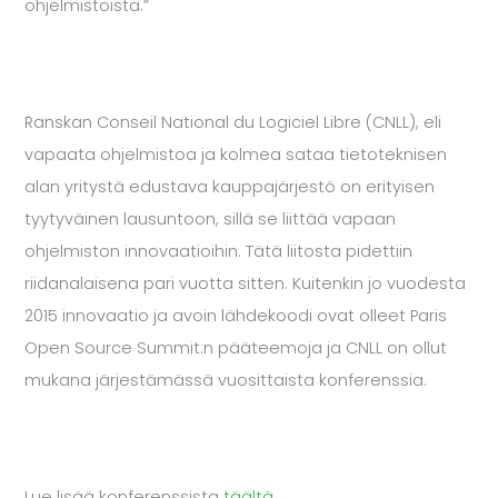
ohjelmistoista.”
Ranskan Conseil National du Logiciel Libre (CNLL), eli
vapaata ohjelmistoa ja kolmea sataa tietoteknisen
alan yritystä edustava kauppajärjestö on erityisen
tyytyväinen lausuntoon, sillä se liittää vapaan
ohjelmiston innovaatioihin. Tätä liitosta pidettiin
riidanalaisena pari vuotta sitten. Kuitenkin jo vuodesta
2015 innovaatio ja avoin lähdekoodi ovat olleet Paris
Open Source Summit:n pääteemoja ja CNLL on ollut
mukana järjestämässä vuosittaista konferenssia.
Lue lisää konferenssista
täältä