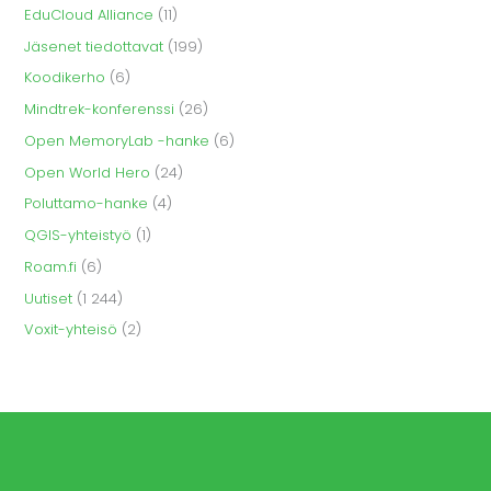
EduCloud Alliance
(11)
Jäsenet tiedottavat
(199)
Koodikerho
(6)
Mindtrek-konferenssi
(26)
Open MemoryLab -hanke
(6)
Open World Hero
(24)
Poluttamo-hanke
(4)
QGIS-yhteistyö
(1)
Roam.fi
(6)
Uutiset
(1 244)
Voxit-yhteisö
(2)