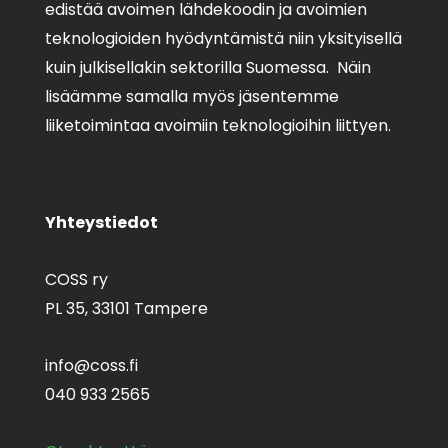
edistää avoimen lähdekoodin ja avoimien
teknologioiden hyödyntämistä niin yksityisellä
kuin julkisellakin sektorilla Suomessa. Näin
lisäämme samalla myös jäsentemme
liiketoimintaa avoimiin teknologioihin liittyen.
Yhteystiedot
COSS ry
PL 35,
33101 Tampere
info@coss.fi
040 933 2565