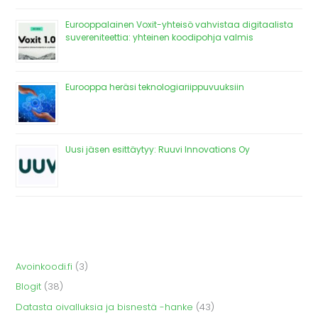
Eurooppalainen Voxit-yhteisö vahvistaa digitaalista
suvereniteettia: yhteinen koodipohja valmis
Eurooppa heräsi teknologiariippuvuuksiin
Uusi jäsen esittäytyy: Ruuvi Innovations Oy
Avoinkoodi.fi
(3)
Blogit
(38)
Datasta oivalluksia ja bisnestä -hanke
(43)