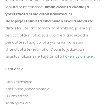
lopulta mikä tahansa.
Ilman avointa koodia ja
yhteistyötä ei ole aitoa hallintaa, ei
tietojärjestelmistä eikä niiden sisällä olevasta
datasta.
Jos jaat tämän näkemyksen, ja ehkä jo
kehität jotakin ratkaisua avoimen lähdekoodin
periaattein, Fuug voi olla yksi sinun kanssasi
yhteistyötä tekevä taho. Osallistu jatkuvaan
avustushakuumme täyttämällä
hakemuslomake
.
Lisätietoja
Otto Kekäläinen
hallituksen puheenjohtaja
Fuugin säätiö
saatio@fuug.fi