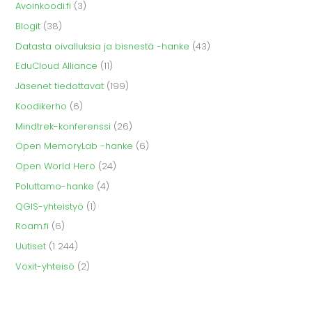
Avoinkoodi.fi
(3)
Blogit
(38)
Datasta oivalluksia ja bisnestä -hanke
(43)
EduCloud Alliance
(11)
Jäsenet tiedottavat
(199)
Koodikerho
(6)
Mindtrek-konferenssi
(26)
Open MemoryLab -hanke
(6)
Open World Hero
(24)
Poluttamo-hanke
(4)
QGIS-yhteistyö
(1)
Roam.fi
(6)
Uutiset
(1 244)
Voxit-yhteisö
(2)