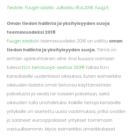
Tiedote. Fuugin säätiö. Julkaistu 18.4.2018, fuug.fi.
Oman tiedon hallinta ja yksityisyyden suoja
teemavuodeksi 2018
Fuugin säätiö
n teemavuodeksi 2018 on valittu
oman
tiedon hallinta ja yksityisyyden suoja.
Tämä on
erittäin ajankohtainen aihe. Ensi kuussa voimaan
tuleva
EU:n tietosuoja-asetus GDPR
takaa EU:n
kansalaisille uudenlaisia oikeuksia, kuten esimerkiksi
oikeuden ladata omat tietonsa käyttämistään
palvelusta ja viedä ne toiseen palveluun, sekä
oikeuden tulla unohdetuksi. Kaikille tietoja kerääville
yrityksille on asetettu uusia vaatimuksia, jotka ovatkin
jo saaneet eurooppalaiset yritykset toimimaan
vastuullisemmin. Myös esimerkiksi amerikkalaiset