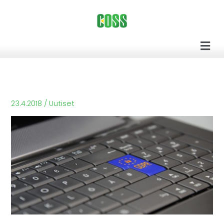
Siirry
sisältöön
Men
23.4.2018
/
Uutiset