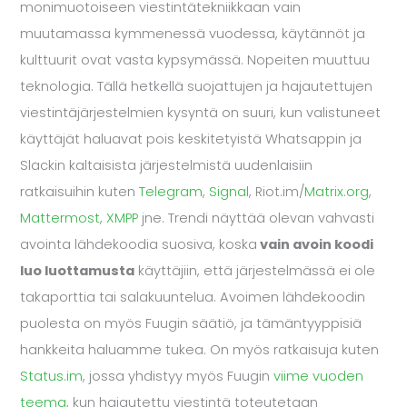
monimuotoiseen viestintätekniikkaan vain
muutamassa kymmenessä vuodessa, käytännöt ja
kulttuurit ovat vasta kypsymässä. Nopeiten muuttuu
teknologia. Tällä hetkellä suojattujen ja hajautettujen
viestintäjärjestelmien kysyntä on suuri, kun valistuneet
käyttäjät haluavat pois keskitetyistä Whatsappin ja
Slackin kaltaisista järjestelmistä uudenlaisiin
ratkaisuihin kuten
Telegram
,
Signal
, Riot.im/
Matrix.org
,
Mattermost
,
XMPP
jne. Trendi näyttää olevan vahvasti
avointa lähdekoodia suosiva, koska
vain avoin koodi
luo luottamusta
käyttäjiin, että järjestelmässä ei ole
takaporttia tai salakuuntelua. Avoimen lähdekoodin
puolesta on myös Fuugin säätiö, ja tämäntyyppisiä
hankkeita haluamme tukea. On myös ratkaisuja kuten
Status.im
, jossa yhdistyy myös Fuugin
viime vuoden
teema
, kun hajautettu viestintä toteutetaan