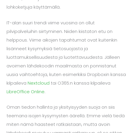
lohkoketjuja käyttämällä.
IT-alan suuri trendi viime vuosina on ollut
pilvipalveluihin siirtyminen. Niiden kiistaton etu on
helppous. Viime aikojen tapahtumat ovat kuitenkin
lisänneet kysymyksiä tietosuojasta ja
luottamuksellisuudesta ja luotettavuudesta. Jälleen
avoimen lähdekoodin maailmasta on ponnistanut
uusia vaihtoehtoja, kuten esimerkiksi Dropboxin kanssa
kilpaileva
Nextcloud
tai O365:n kanssa kilpaileva
LibreOffice Online
.
Oman tiedon hallinta ja yksityisyyden suoja on siis
teemana isojen kysymysten äärellä. Emme vielä tiedä
miten nämä haasteet ratkaistaan, mutta avoin
lähdekoodi nivoutuu varmasti ratkaisuun, oli se sitten