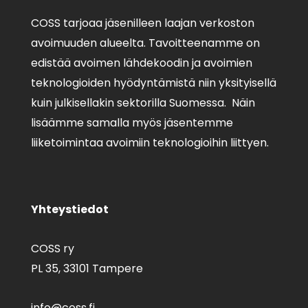
COSS tarjoaa jäsenilleen laajan verkoston
avoimuuden alueelta. Tavoitteenamme on
edistää avoimen lähdekoodin ja avoimien
teknologioiden hyödyntämistä niin yksityisellä
kuin julkisellakin sektorilla Suomessa. Näin
lisäämme samalla myös jäsentemme
liiketoimintaa avoimiin teknologioihin liittyen.
Yhteystiedot
COSS ry
PL 35,
33101 Tampere
info@coss.fi