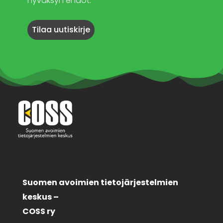
hyväksyn ehdot.*
Suomen avoimien tietojärjestelmien
keskus –
COSS ry