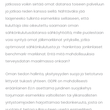
jatkossa voikin siirtää omat datansa toiseen palveluun
ja jatkaa niiden kanssa siellä. Nähtäväksi jää
laajeneeko tulkinta esimerkiksi sellaiseen, että
kuluttaja olisi oikeutettu saamaan oman
sähkönkulutusdatansa sähköyhtiöltä, mille puolestaan
voisi syntyä omat jälkimarkkinat yrityksille, jotka
optimoivat sähkönkulutusta ja -hankintaa: jonkinlaiset
benchmark-markkinat. Entä mitä mahdollisuuksia
terveysdatan maailmassa onkaan?
Oman tiedon hallinta, yksityisyyden suoja ja tietoturva
liittyvät tiukasti yhteen. GDPR on mahdollisesti
eräänlainen EU:n asettama juridinen suojakehys
torjumaan esimerkiksi valtiollisten tai ylikansallisten
yritystoimijoiden harjoittamaa tiedonkeruuta, josta on
vuotanut tietoja julkisuuteen useita esimerkkejä,