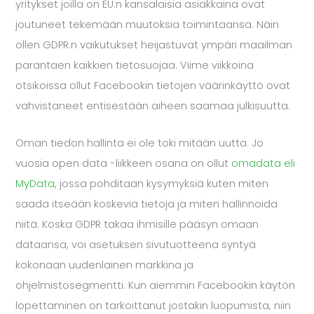
yritykset joilla on EU:n kansalaisia asiakkaina ovat
joutuneet tekemään muutoksia toimintaansa. Näin
ollen GDPR:n vaikutukset heijastuvat ympäri maailman
parantaen kaikkien tietosuojaa. Viime viikkoina
otsikoissa ollut Facebookin tietojen väärinkäyttö ovat
vahvistaneet entisestään aiheen saamaa julkisuutta.
Oman tiedon hallinta ei ole toki mitään uutta. Jo
vuosia open data -liikkeen osana on ollut
omadata eli
MyData
, jossa pohditaan kysymyksiä kuten miten
saada itseään koskevia tietoja ja miten hallinnoida
niitä. Koska GDPR takaa ihmisille pääsyn omaan
dataansa, voi asetuksen sivutuotteena syntyä
kokonaan uudenlainen markkina ja
ohjelmistosegmentti. Kun aiemmin Facebookin käytön
lopettaminen on tarkoittanut jostakin luopumista, niin