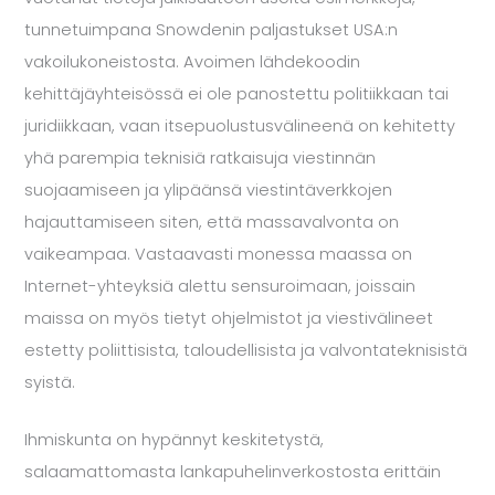
tunnetuimpana Snowdenin paljastukset USA:n
vakoilukoneistosta. Avoimen lähdekoodin
kehittäjäyhteisössä ei ole panostettu politiikkaan tai
juridiikkaan, vaan itsepuolustusvälineenä on kehitetty
yhä parempia teknisiä ratkaisuja viestinnän
suojaamiseen ja ylipäänsä viestintäverkkojen
hajauttamiseen siten, että massavalvonta on
vaikeampaa. Vastaavasti monessa maassa on
Internet-yhteyksiä alettu sensuroimaan, joissain
maissa on myös tietyt ohjelmistot ja viestivälineet
estetty poliittisista, taloudellisista ja valvontateknisistä
syistä.
Ihmiskunta on hypännyt keskitetystä,
salaamattomasta lankapuhelinverkostosta erittäin