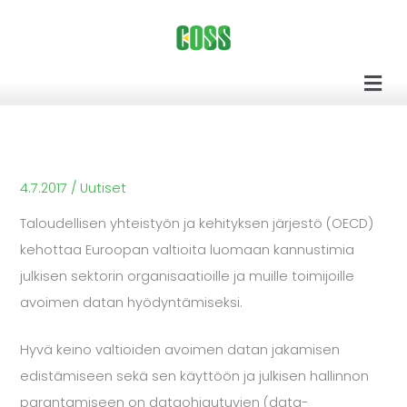
Siirry
sisältöön
Men
4.7.2017
/
Uutiset
Taloudellisen yhteistyön ja kehityksen järjestö (OECD)
kehottaa Euroopan valtioita luomaan kannustimia
julkisen sektorin organisaatioille ja muille toimijoille
avoimen datan hyödyntämiseksi.
Hyvä keino valtioiden avoimen datan jakamisen
edistämiseen sekä sen käyttöön ja julkisen hallinnon
parantamiseen on dataohjautuvien (data-