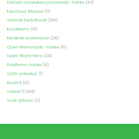
Datasta oivalluksia ja bisnestä -hanke
(43)
EduCloud Alliance
(11)
Jäsenet tiedottavat
(199)
Koodikerho
(6)
Mindtrek-konferenssi
(26)
Open MemoryLab -hanke
(6)
Open World Hero
(24)
Poluttamo-hanke
(4)
QGIS-yhteistyö
(1)
Roam.fi
(6)
Uutiset
(1 244)
Voxit-yhteisö
(2)