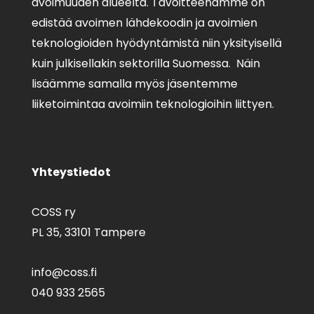
avoimuuden alueelta. Tavoitteenamme on
edistää avoimen lähdekoodin ja avoimien
teknologioiden hyödyntämistä niin yksityisellä
kuin julkisellakin sektorilla Suomessa. Näin
lisäämme samalla myös jäsentemme
liiketoimintaa avoimiin teknologioihin liittyen.
Yhteystiedot
COSS ry
PL 35,
33101 Tampere
info@coss.fi
040 933 2565