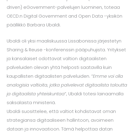
driven) eGovernment-palvelujen luominen, toteaa
OECD:n Digital Government and Open Data -yksikön
päällikkö Barbara Ubaldi.
Ubaldi oli yksi maaliskuussa Lissabonissa järjestetyn
Sharing & Reuse -konferenssin pääpuhujista. Yritykset
ja kansalaiset odottavat valtion digitaalisten
palveluiden olevan yhtä helposti saatavilla kuin
kaupallisten digitaalisten palveluiden. ”
Emme voi olla
analogisia valtioita, jotka palvelevat digitaalista taloutta
ja digitaalista yhteiskuntaa
”, Ubaldi totesi lainaamalla
saksalaista ministeriä.
Ubaldi suosittelee, että valtiot kohdistavat oman
strategiansa digitaaliseen hallintoon, avoimeen
dataan ja innovaatioon. Tämä helpottaa datan