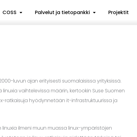
COSS
Palvelut ja tietopankki
Projektit
000-luvun ajan erityisesti suomalaisissa yrityksissä.
 linuxia vaihtelevissa määrin, kertookin Suse Suomen
nux-ratkaisuja hyödynnetään it-infrastruktuurissa ja
 linuxia ilmeni muun muassa linux-ympäristöjen