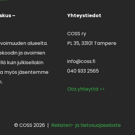
skus –
Yhteystiedot
COSS ry
avoimuuden alueelta.
PL 35,
33101 Tampere
koodin ja avoimien
info@coss.fi
ä kuin julkisellakin
040 933 2565
lla myös jäsentemme
n.
Ota yhteyttä >>
© COSS 2026 |
Rekisteri- ja tietosuojaseloste