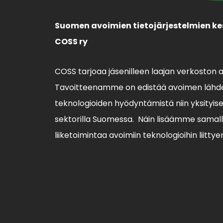
Suomen avoimien tietojärjestelmien ke
COSS ry
COSS tarjoaa jäsenilleen laajan verkoston 
Tavoitteenamme on edistää avoimen lähde
teknologioiden hyödyntämistä niin yksityisell
sektorilla Suomessa. Näin lisäämme sama
liiketoimintaa avoimiin teknologioihin liittye