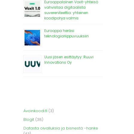
Eurooppalainen Voxit-yhteisö
vahvistaa digitaalista
suvereniteettia: yhteinen
koodipohja valmis
Eurooppa heräsi
teknologiariippuvuuksiin
Uusi jäsen esittäytyy: Ruuvi
Innovations Oy
Avoinkoodi.fi
(3)
Blogit
(38)
Datasta oivalluksia ja bisnestä -hanke
(43)