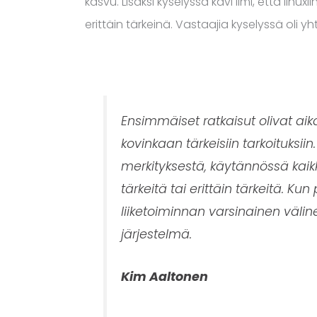
kasvu. Lisäksi kyselyssä kävi ilmi, että linux
erittäin tärkeinä. Vastaajia kyselyssä oli y
.
Ensimmäiset ratkaisut olivat aik
kovinkaan tärkeisiin tarkoituksii
merkityksestä, käytännössä kaikki
tärkeitä tai erittäin tärkeitä. Ku
liiketoiminnan varsinainen väline
järjestelmä.
Kim Aaltonen