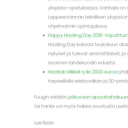
yliopisto-opetuksessa. Vanhala on 
Lappeenrannan teknillisen yliopisto
ohjelmoinnin opintojaksoa.
Happy Hacking Day 2015 -tapahtum
Hacking Day kokoaa toukokuun aluss
nykyiset ja tulevat ammattilaiset, j
avoimen lähdekoodin eduista.
Hacklab Mikkeli ry:lle 2000 euroa
yhd
tarpeellisilla elektroniikan ja 3D-pri
Fuugin säätiön
jatkuvaan apurahahakuun
tai hanke voi myös hakea avustusta useita
Lue lisää: