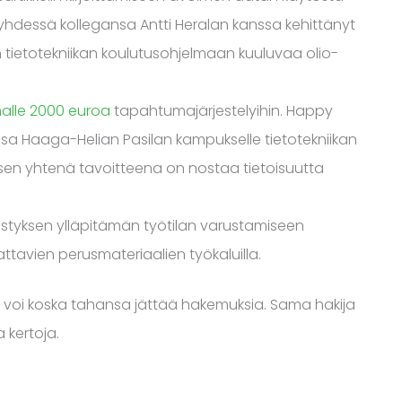
yhdessä kollegansa Antti Heralan kanssa kehittänyt
n tietotekniikan koulutusohjelmaan kuuluvaa olio-
alle 2000 euroa
tapahtumajärjestelyihin. Happy
a Haaga-Helian Pasilan kampukselle tietotekniikan
a sen yhtenä tavoitteena on nostaa tietoisuutta
istyksen ylläpitämän työtilan varustamiseen
ntattavien perusmateriaalien työkaluilla.
voi koska tahansa jättää hakemuksia. Sama hakija
 kertoja.