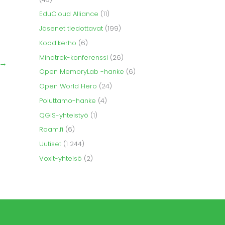
EduCloud Alliance
(11)
Jäsenet tiedottavat
(199)
Koodikerho
(6)
Mindtrek-konferenssi
(26)
→
Open MemoryLab -hanke
(6)
Open World Hero
(24)
Poluttamo-hanke
(4)
QGIS-yhteistyö
(1)
Roam.fi
(6)
Uutiset
(1 244)
Voxit-yhteisö
(2)