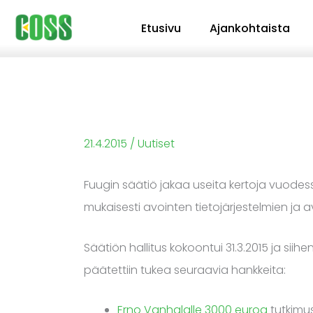
Siirry
Etusivu
Ajankohtaista
sisältöön
21.4.2015
/
Uutiset
Fuugin säätiö jakaa useita kertoja vuodes
mukaisesti avointen tietojärjestelmien ja 
Säätiön hallitus kokoontui 31.3.2015 ja 
päätettiin tukea seuraavia hankkeita:
Erno Vanhalalle 3000 euroa
tutkimus