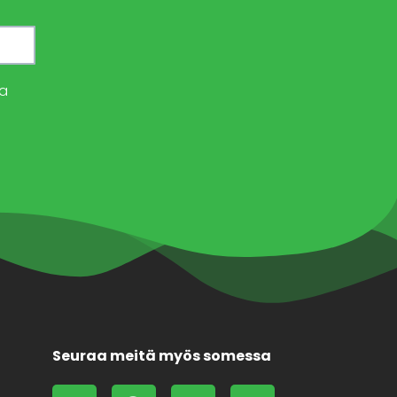
a
Seuraa meitä myös somessa
L
F
X
F