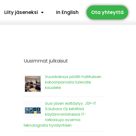
Liity jäseneksi
In English
Ota yhteyttä
Uusimmat julkaisut
Vuosikokous päätti hallituksen
kokoonpanosta tulevalle
kaudelle
Uusi jäsen esittäytyy: JSP-IT
Solutions Oy kehittää
käytännönläheisiä IT-
ratkaisuja avoimia
teknologioita hyödyntäen