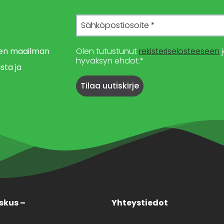
imen maailman
Olen tutustunut
rekisteriselosteeseen
j
hyväksyn ehdot.*
sta ja
skus –
Yhteystiedot