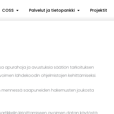
COSS
Palvelut ja tietopankki
Projektit
sa apurahoja ja avustuksia säätiön tarkoituksen
avoimen lähdekoodin ohjelmistojen kehittämiseksi.
siihen mennessä saapuneiden hakemusten joukosta
artikkelin kirjoittamiseen avoimen datan käytöstä