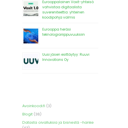
Eurooppalainen Voxit-yhteisö
vahvistaa digitaalista
suvereniteettia: yhteinen
koodipohja valmis
Eurooppa heräsi
teknologiariippuvuuksiin
Uusi jäsen esittäytyy: Ruuvi
Innovations Oy
Avoinkoodi.fi
(3)
Blogit
(38)
Datasta oivalluksia ja bisnestä -hanke
(43)