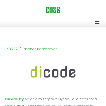
Siirry
sisältöön
Men
17.8.2021
/
Jäsenet tiedottavat
Dicode Oy
on ohjelmistopalveluyritys, joka toteuttaa