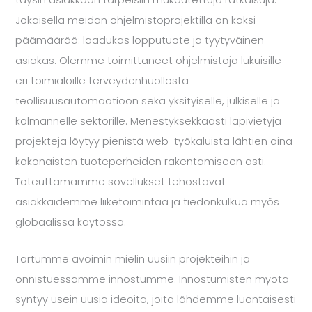
täysin asiakkaan tarpeisiin mukautettuja ratkaisuja.
Jokaisella meidän ohjelmistoprojektilla on kaksi
päämäärää: laadukas lopputuote ja tyytyväinen
asiakas. Olemme toimittaneet ohjelmistoja lukuisille
eri toimialoille terveydenhuollosta
teollisuusautomaatioon sekä yksityiselle, julkiselle ja
kolmannelle sektorille. Menestyksekkäästi läpivietyjä
projekteja löytyy pienistä web-työkaluista lähtien aina
kokonaisten tuoteperheiden rakentamiseen asti.
Toteuttamamme sovellukset tehostavat
asiakkaidemme liiketoimintaa ja tiedonkulkua myös
globaalissa käytössä.
Tartumme avoimin mielin uusiin projekteihin ja
onnistuessamme innostumme. Innostumisten myötä
syntyy usein uusia ideoita, joita lähdemme luontaisesti