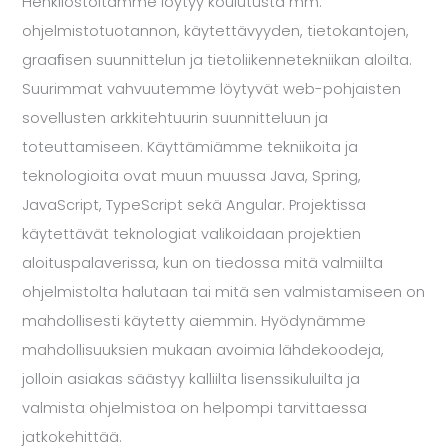
Henkilöstöltämme löytyy koulutusta mm.
ohjelmistotuotannon, käytettävyyden, tietokantojen,
graaﬁsen suunnittelun ja tietoliikennetekniikan aloilta.
Suurimmat vahvuutemme löytyvät web-pohjaisten
sovellusten arkkitehtuurin suunnitteluun ja
toteuttamiseen. Käyttämiämme tekniikoita ja
teknologioita ovat muun muussa Java, Spring,
JavaScript, TypeScript sekä Angular. Projektissa
käytettävät teknologiat valikoidaan projektien
aloituspalaverissa, kun on tiedossa mitä valmiilta
ohjelmistolta halutaan tai mitä sen valmistamiseen on
mahdollisesti käytetty aiemmin. Hyödynämme
mahdollisuuksien mukaan avoimia lähdekoodeja,
jolloin asiakas säästyy kalliilta lisenssikuluilta ja
valmista ohjelmistoa on helpompi tarvittaessa
jatkokehittää.