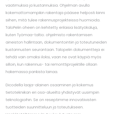
vaatimuksia ja kustannuksia. Ohjelman avulla
kokemattomampikin rakentaja pääsee helposti kiinni
siihen, mitä tulee rakennusprojekteissa huomioida.
TaloPelin oheen on kehitetty erilaisia lisätyökaluja,
kuten Työmaa-taltio: ohjelmisto rakentamisen
aineiston hallintaan, dokumentointiin ja toteutuneiden
kustannusten seurantaan. Talopelin dokumentteja ei
tehdä vain omaksi iloksi, vaan ne ovat käypiä myös
silloin, kun rakennus- tai remonttiprojektille ollaan
hakemassa pankista lainaa.
Dicodella laaja-alainen osaaminen ja kokemus
tietotekniikan eri osa-alueilta yhdistyvät uusimpiin
teknologioihin. Se on reseptimme innovatiivisten
tuotteiden suunnitteluun ja toteutukseen.