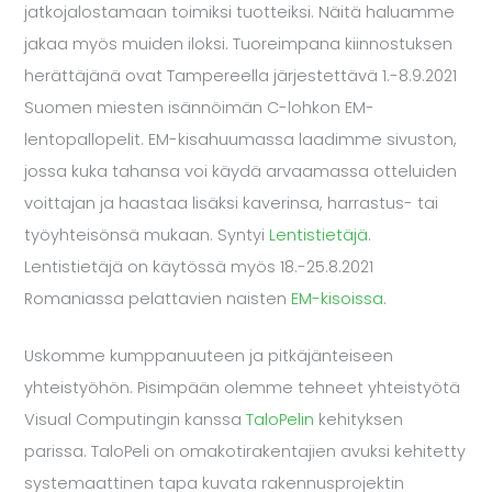
jatkojalostamaan toimiksi tuotteiksi. Näitä haluamme
jakaa myös muiden iloksi. Tuoreimpana kiinnostuksen
herättäjänä ovat Tampereella järjestettävä 1.-8.9.2021
Suomen miesten isännöimän C-lohkon EM-
lentopallopelit. EM-kisahuumassa laadimme sivuston,
jossa kuka tahansa voi käydä arvaamassa otteluiden
voittajan ja haastaa lisäksi kaverinsa, harrastus- tai
työyhteisönsä mukaan. Syntyi
Lentistietäjä
.
Lentistietäjä on käytössä myös 18.-25.8.2021
Romaniassa pelattavien naisten
EM-kisoissa
.
Uskomme kumppanuuteen ja pitkäjänteiseen
yhteistyöhön. Pisimpään olemme tehneet yhteistyötä
Visual Computingin kanssa
TaloPelin
kehityksen
parissa. TaloPeli on omakotirakentajien avuksi kehitetty
systemaattinen tapa kuvata rakennusprojektin