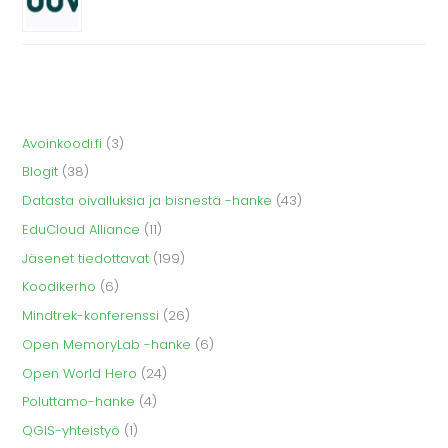
Avoinkoodi.fi
(3)
Blogit
(38)
Datasta oivalluksia ja bisnestä -hanke
(43)
EduCloud Alliance
(11)
Jäsenet tiedottavat
(199)
Koodikerho
(6)
Mindtrek-konferenssi
(26)
Open MemoryLab -hanke
(6)
Open World Hero
(24)
Poluttamo-hanke
(4)
QGIS-yhteistyö
(1)