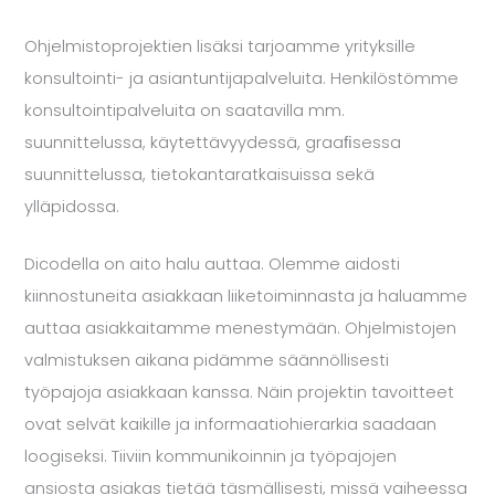
Ohjelmistoprojektien lisäksi tarjoamme yrityksille
konsultointi- ja asiantuntijapalveluita. Henkilöstömme
konsultointipalveluita on saatavilla mm.
suunnittelussa, käytettävyydessä, graaﬁsessa
suunnittelussa, tietokantaratkaisuissa sekä
ylläpidossa.
Dicodella on aito halu auttaa. Olemme aidosti
kiinnostuneita asiakkaan liiketoiminnasta ja haluamme
auttaa asiakkaitamme menestymään. Ohjelmistojen
valmistuksen aikana pidämme säännöllisesti
työpajoja asiakkaan kanssa. Näin projektin tavoitteet
ovat selvät kaikille ja informaatiohierarkia saadaan
loogiseksi. Tiiviin kommunikoinnin ja työpajojen
ansiosta asiakas tietää täsmällisesti, missä vaiheessa