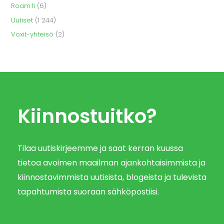
Roam.fi
(6)
Uutiset
(1 244)
Voxit-yhteisö
(2)
Kiinnostuitko?
Tilaa uutiskirjeemme ja saat kerran kuussa
tietoa avoimen maailman ajankohtaisimmista ja
kiinnostavimmista uutisista, blogeista ja tulevista
tapahtumista suoraan sähköpostiisi.