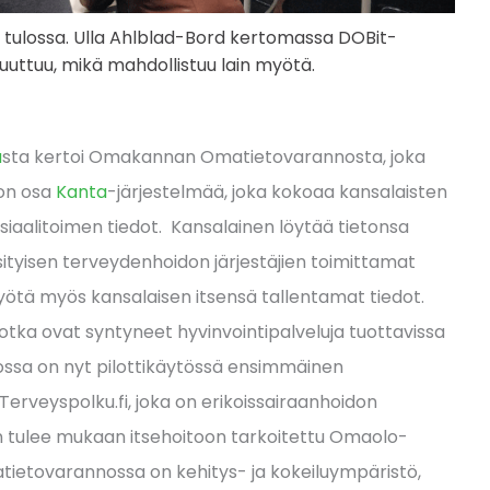
on tulossa. Ulla Ahlblad-Bord kertomassa DOBit-
uuttuu, mikä mahdollistuu lain myötä.
a
sta kertoi Omakannan Omatietovarannosta, joka
 on osa
Kanta
-järjestelmää, joka kokoaa kansalaisten
siaalitoimen tiedot. Kansalainen löytää tietonsa
sityisen terveydenhoidon järjestäjien toimittamat
tä myös kansalaisen itsensä tallentamat tiedot.
tka ovat syntyneet hyvinvointipalveluja tuottavissa
ossa on nyt pilottikäytössä ensimmäinen
Terveyspolku.fi, joka on erikoissairaanhoidon
uun tulee mukaan itsehoitoon tarkoitettu Omaolo-
matietovarannossa on kehitys- ja kokeiluympäristö,