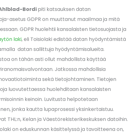
 Ahlblad-Bordi
piti katsauksen datan
suoja-asetus GDPR on muuttanut maailmaa ja mitä
llessaan.
GDPR huolehtii kansalaisten tietosuojasta ja
äytön laki
, eli Toisiolaki edistää datan hyödyntämistä
malla datan sallittuja hyödyntämisalueita.
toa on tähän asti ollut mahdollista käyttää
a viranomaisvalvontaan. Jatkossa mahdollisia
innovaatiotoiminta sekä tietojohtaminen. Tietojen
etoja luovutettaessa huolehditaan kansalaisten
misoinnin keinoin. Luvitusta helpotetaan
en, jonka kautta lupaprosessi yksinkertaistuu.
t THL:n, Kelan ja Väestörekisterikeskuksen datoihin.
olaki on eduskunnan käsittelyssä ja tavoitteena on,