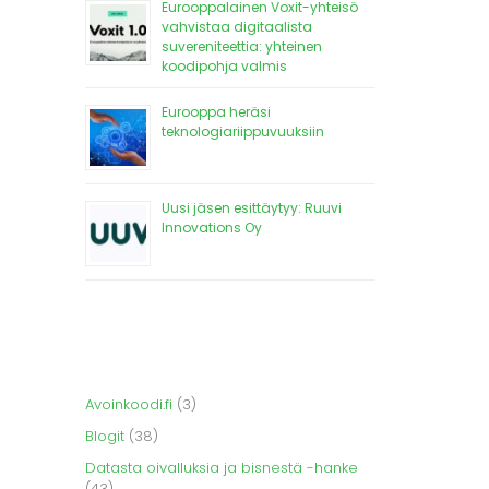
Eurooppalainen Voxit-yhteisö
vahvistaa digitaalista
suvereniteettia: yhteinen
koodipohja valmis
Eurooppa heräsi
teknologiariippuvuuksiin
Uusi jäsen esittäytyy: Ruuvi
Innovations Oy
Avoinkoodi.fi
(3)
Blogit
(38)
Datasta oivalluksia ja bisnestä -hanke
(43)