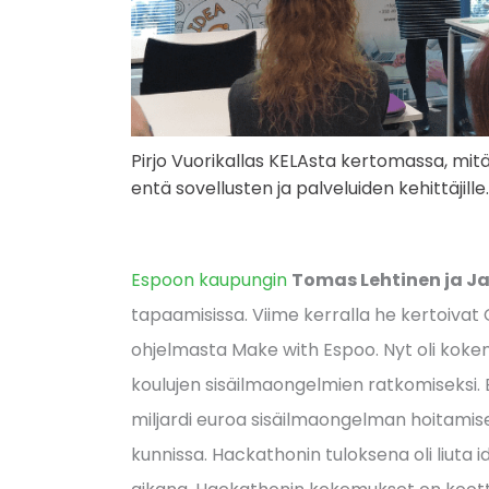
Pirjo Vuorikallas KELAsta kertomassa, mi
entä sovellusten ja palveluiden kehittäjille.
Espoon kaupungin
Tomas Lehtinen ja J
tapaamisissa. Viime kerralla he kertoivat
ohjelmasta Make with Espoo. Nyt oli koke
koulujen sisäilmaongelmien ratkomiseksi.
miljardi euroa sisäilmaongelman hoitamis
kunnissa. Hackathonin tuloksena oli liuta i