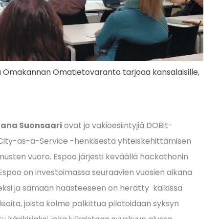
tä Omakannan Omatietovaranto tarjoaa kansalaisille,
aana Suonsaari
ovat jo vakioesiintyjiä DOBit-
 City-as-a-Service -henkisestä yhteiskehittämisen
musten vuoro. Espoo järjesti keväällä hackathonin
 Espoo on investoimassa seuraavien vuosien aikana
eksi ja samaan haasteeseen on herätty kaikissa
deoita, joista kolme palkittua pilotoidaan syksyn