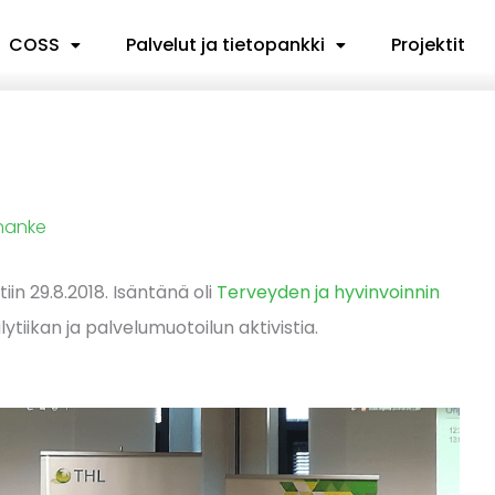
COSS
Palvelut ja tietopankki
Projektit
-hanke
in 29.8.2018. Isäntänä oli
Terveyden ja hyvinvoinnin
ytiikan ja palvelumuotoilun aktivistia.