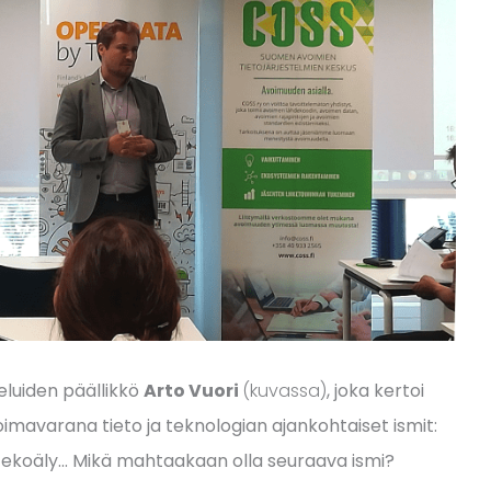
eluiden päällikkö
Arto Vuori
(kuvassa)
, joka kertoi
oimavarana tieto ja teknologian ajankohtaiset ismit:
 tekoäly... Mikä mahtaakaan olla seuraava ismi?