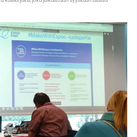
äsikirjaksi, joka julkaistaan syyskuun alussa.