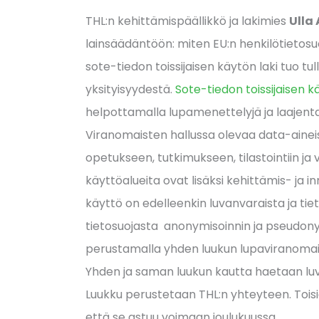
THL:n kehittämispäällikkö ja lakimies
Ulla
lainsäädäntöön: miten EU:n henkilötieto
sote-tiedon toissijaisen käytön laki tuo tu
yksityisyydestä.
Sote-tiedon toissijaisen k
helpottamalla lupamenettelyjä ja laajenta
Viranomaisten hallussa olevaa data-aineis
opetukseen, tutkimukseen, tilastointiin j
käyttöalueita ovat lisäksi kehittämis- ja 
käyttö on edelleenkin luvanvaraista ja ti
tietosuojasta anonymisoinnin ja pseudony
perustamalla yhden luukun lupaviranomain
Yhden ja saman luukun kautta haetaan luva
Luukku perustetaan THL:n yhteyteen. Toisi
että se astuu voimaan joulukuussa.