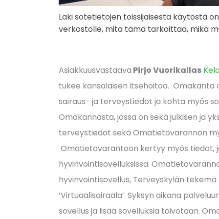
Laki sotetietojen toissijaisesta käytöstä 
verkostolle, mitä tämä tarkoittaa, mikä m
Asiakkuusvastaava
Pirjo Vuorikallas
Kel
tukee kansalaisen itsehoitoa. Omakanta
sairaus- ja terveystiedot ja kohta myös so
Omakannasta, jossa on sekä julkisen ja yk
terveystiedot sekä Omatietovarannon myö
Omatietovarantoon kertyy myös tiedot, jo
hyvinvointisovelluksissa. Omatietovarann
hyvinvointisovellus, Terveyskylän tekemä 
‘Virtuaalisairaala’. Syksyn aikana palvel
sovellus ja lisää sovelluksia toivotaan. O