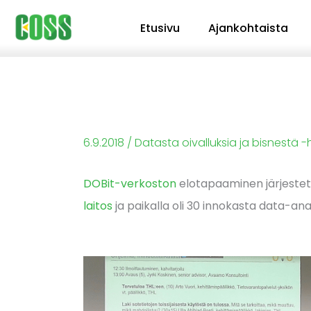
Siirry
Etusivu
Ajankohtaista
sisältöön
6.9.2018
/
Datasta oivalluksia ja bisnestä 
DOBit-verkoston
elotapaaminen järjestetti
laitos
ja paikalla oli 30 innokasta data-anal