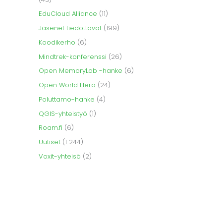
EduCloud Alliance
(11)
Jäsenet tiedottavat
(199)
Koodikerho
(6)
Mindtrek-konferenssi
(26)
Open MemoryLab -hanke
(6)
Open World Hero
(24)
Poluttamo-hanke
(4)
QGIS-yhteistyö
(1)
Roam.fi
(6)
Uutiset
(1 244)
Voxit-yhteisö
(2)