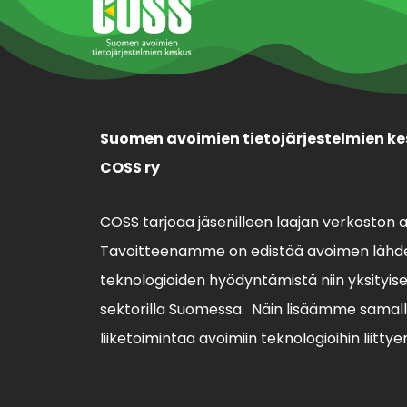
Suomen avoimien tietojärjestelmien ke
COSS ry
COSS tarjoaa jäsenilleen laajan verkoston 
Tavoitteenamme on edistää avoimen lähde
teknologioiden hyödyntämistä niin yksityisell
sektorilla Suomessa. Näin lisäämme sama
liiketoimintaa avoimiin teknologioihin liittye