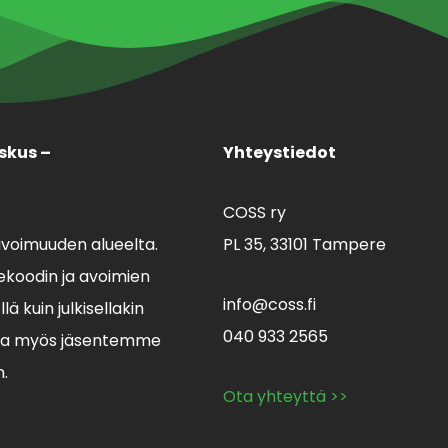
skus –
Yhteystiedot
COSS ry
avoimuuden alueelta.
PL 35,
33101 Tampere
koodin ja avoimien
info@coss.fi
ä kuin julkisellakin
040 933 2565
lla myös jäsentemme
n.
Ota yhteyttä >>