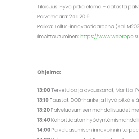
Tilaisuus: Hyvä pitkä elämä – datasta pal
Päivämäärä: 24.11.2016
Paikka: TellUs-innovaatioareena (Sali M203
Ilmoittautuminen:
https://www.webropols
Ohjelma:
13:00
Tervetuloa ja avaussanat, Maritta-
13:10
Taustat: DOB-hanke ja Hyvä pitkä e
13:20
Palveluasumisen mahdollisuudet meil
13:40
Kohorttidatan hyödyntämismahdollisuu
14:00
Palveluasumisen innovoinnin tarpeet