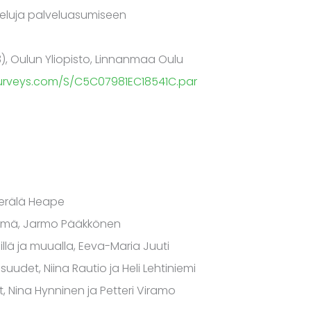
veluja palveluasumiseen
), Oulun Yliopisto, Linnanmaa Oulu
urveys.com/S/C5C07981EC18541C.par
Perälä Heape
lämä, Jarmo Pääkkönen
lä ja muualla, Eeva-Maria Juuti
det, Niina Rautio ja Heli Lehtiniemi
, Nina Hynninen ja Petteri Viramo