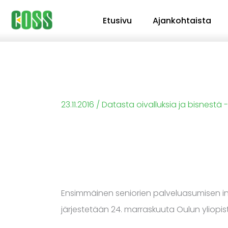
Siirry
Etusivu
Ajankohtaista
sisältöön
23.11.2016
/
Datasta oivalluksia ja bisnestä
Ensimmäinen seniorien palveluasumisen inno
järjestetään 24. marraskuuta Oulun yliopis