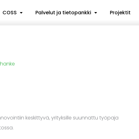
COSS
Palvelut ja tietopankki
Projektit
 -hanke
vointiin keskittyvä, yrityksille suunnattu työpaja
tossa.