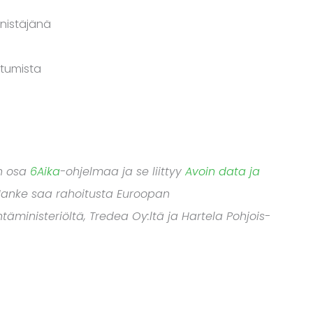
nistäjänä
itumista
on osa
6Aika
-ohjelmaa ja se liittyy
Avoin data ja
Hanke saa rahoitusta Euroopan
ntäministeriöltä, Tredea Oy:ltä ja Hartela Pohjois-