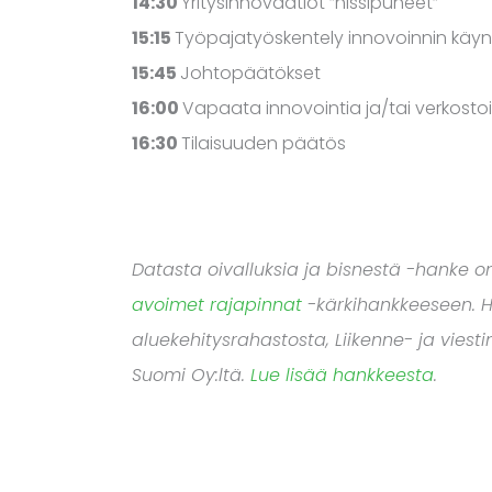
14:30
Yritysinnovaatiot ”hissipuheet”
15:15
Työpajatyöskentely innovoinnin käyn
15:45
Johtopäätökset
16:00
Vapaata innovointia ja/tai verkosto
16:30
Tilaisuuden päätös
Datasta oivalluksia ja bisnestä -hanke 
avoimet rajapinnat
-kärkihankkeeseen. 
aluekehitysrahastosta, Liikenne- ja viesti
Suomi Oy:ltä.
Lue lisää hankkeesta
.