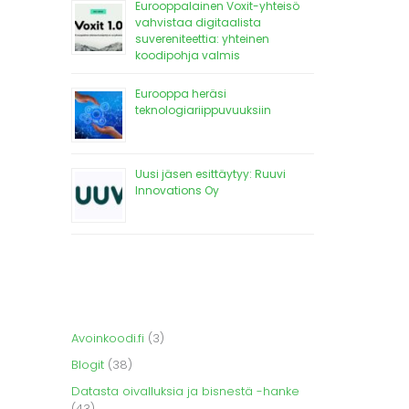
Eurooppalainen Voxit-yhteisö
vahvistaa digitaalista
suvereniteettia: yhteinen
koodipohja valmis
Eurooppa heräsi
teknologiariippuvuuksiin
Uusi jäsen esittäytyy: Ruuvi
Innovations Oy
Avoinkoodi.fi
(3)
Blogit
(38)
Datasta oivalluksia ja bisnestä -hanke
(43)