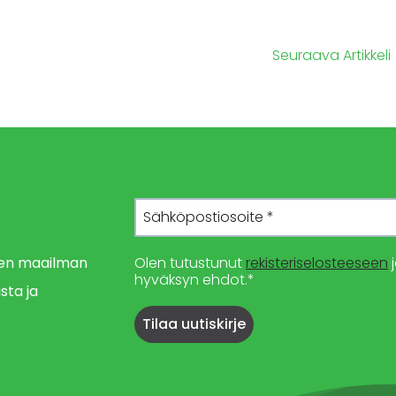
Seuraava Artikkeli
imen maailman
Olen tutustunut
rekisteriselosteeseen
j
hyväksyn ehdot.*
sta ja