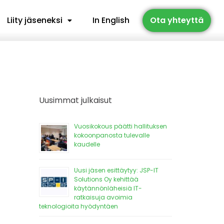
Liity jäseneksi
In English
Ota yhteyttä
Uusimmat julkaisut
Vuosikokous päätti hallituksen
kokoonpanosta tulevalle
kaudelle
Uusi jäsen esittäytyy: JSP-IT
Solutions Oy kehittää
käytännönläheisiä IT-
ratkaisuja avoimia
teknologioita hyödyntäen