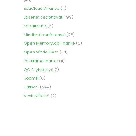
EduCloud Alliance
(11)
Jäsenet tiedottavat
(199)
Koodikerho
(6)
Mindtrek-konferenssi
(26)
Open MemoryLab -hanke
(6)
Open World Hero
(24)
Poluttamo-hanke
(4)
QGIS-yhteistyö
(1)
Roam.fi
(6)
Uutiset
(1 244)
Voxit-yhteisö
(2)