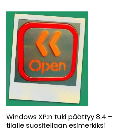
Windows
XP:n
tuki
päättyy
8.4
–
tilalle
suositellaan
esimerkiksi
Linux-
käyttöjärjestelmän
asennusta
Windows XP:n tuki päättyy 8.4 –
tilalle suositellaan esimerkiksi