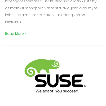
käyttöjärjestelmässä. Lisäksi Kiinassa ollaan kiristetty
esimerkiksi monopolin vastaista lakia, joka ajaa myös
kohti uutta muutosta. Kuten Qin Dexing kertoo
Ecns.cn:n
Read More »
SUSE
ollut
mukana
Atoksen
toiminnan
kehittämissä