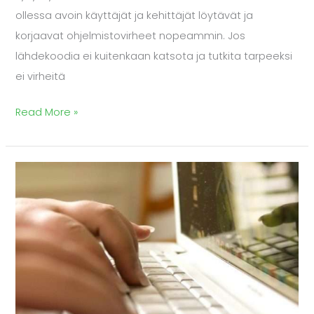
ollessa avoin käyttäjät ja kehittäjät löytävät ja
korjaavat ohjelmistovirheet nopeammin. Jos
lähdekoodia ei kuitenkaan katsota ja tutkita tarpeeksi
ei virheitä
Read More »
Avoimen
lähdekoodin
CMS-
järjestelmä
on
ratkaisu
yrittäjälle