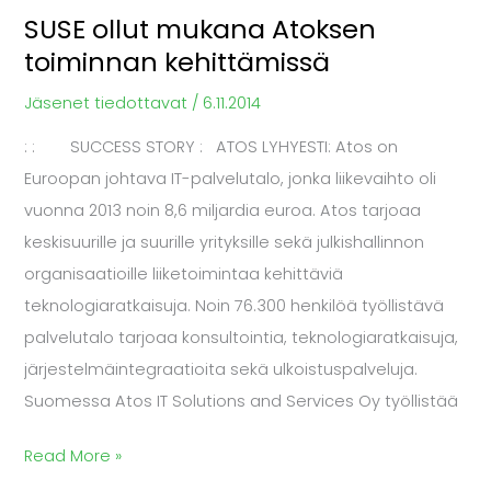
SUSE ollut mukana Atoksen
toiminnan kehittämissä
Jäsenet tiedottavat
/
6.11.2014
: : SUCCESS STORY : ATOS LYHYESTI: Atos on
Euroopan johtava IT-palvelutalo, jonka liikevaihto oli
vuonna 2013 noin 8,6 miljardia euroa. Atos tarjoaa
keskisuurille ja suurille yrityksille sekä julkishallinnon
organisaatioille liiketoimintaa kehittäviä
teknologiaratkaisuja. Noin 76.300 henkilöä työllistävä
palvelutalo tarjoaa konsultointia, teknologiaratkaisuja,
järjestelmäintegraatioita sekä ulkoistuspalveluja.
Suomessa Atos IT Solutions and Services Oy työllistää
Read More »