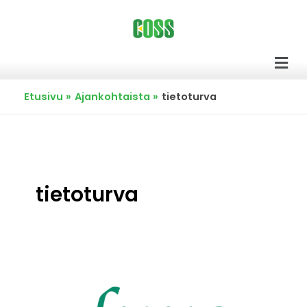
Siirry
sisältöön
Men
Etusivu
Ajankohtaista
tietoturva
tietoturva
Kriittinen
kyberinfra
Fuugin