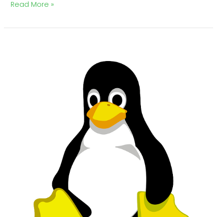
Read More »
Linuxin
käyttöä
kaavaillaan
Kiinan
hallintoon