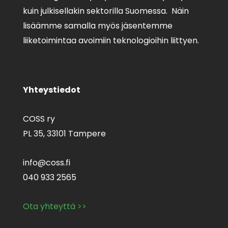
kuin julkisellakin sektorilla Suomessa. Näin
lisäämme samalla myös jäsentemme
liiketoimintaa avoimiin teknologioihin liittyen.
Yhteystiedot
COSS ry
PL 35,
33101 Tampere
info@coss.fi
040 933 2565
Ota yhteyttä >>