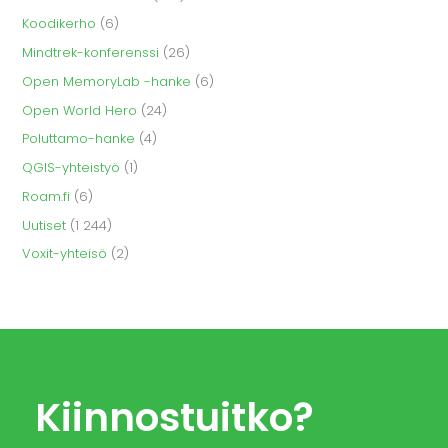
Koodikerho
(6)
Mindtrek-konferenssi
(26)
Open MemoryLab -hanke
(6)
Open World Hero
(24)
Poluttamo-hanke
(4)
QGIS-yhteistyö
(1)
Roam.fi
(6)
Uutiset
(1 244)
Voxit-yhteisö
(2)
Kiinnostuitko?