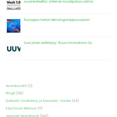
suvereniteettia: yhteinen koodipohja valmis
Eurooppa heräsi teknologiariippuvuuksiin
Uusi jäsen esittäytyy: Ruuvi Innovations Oy
Avoinkoodi.fi
(3)
Blogit
(38)
Datasta oivalluksia ja bisnestä -hanke
(43)
EduCloud Alliance
(11)
Jäsenet tiedottavat
(199)