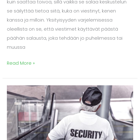
kuin saattaa toivoa, sillä vaikka se salaa keskustelun
se säilyttää tietoa siitä, kuka on viestinyt, kenen
kanssa ja milloin. Yksityisyyden varjelemisessa
oleellista on se, että viestimet käyttävät päästä
päähän salausta, joka tehdään jo puhelimessa tai
muussa
Read More »
Avoimen
lähdekoodin
kehittäjille
työkalu
ohjelmistovirheiden
löytämiseen