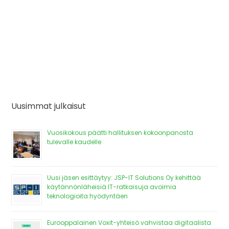
Uusimmat julkaisut
Vuosikokous päätti hallituksen kokoonpanosta
tulevalle kaudelle
Uusi jäsen esittäytyy: JSP-IT Solutions Oy kehittää
käytännönläheisiä IT-ratkaisuja avoimia
teknologioita hyödyntäen
Eurooppalainen Voxit-yhteisö vahvistaa digitaalista