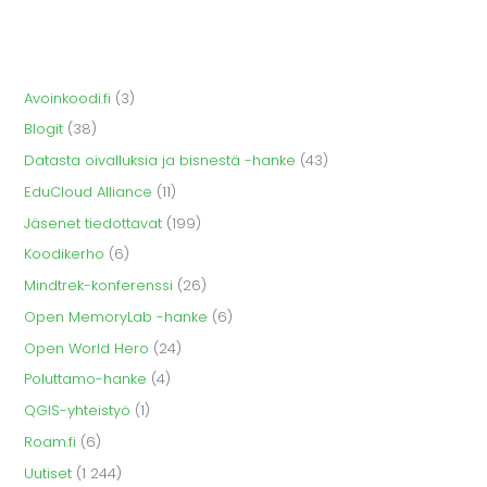
Avoinkoodi.fi
(3)
Blogit
(38)
Datasta oivalluksia ja bisnestä -hanke
(43)
EduCloud Alliance
(11)
Jäsenet tiedottavat
(199)
Koodikerho
(6)
Mindtrek-konferenssi
(26)
Open MemoryLab -hanke
(6)
Open World Hero
(24)
Poluttamo-hanke
(4)
QGIS-yhteistyö
(1)
Roam.fi
(6)
Uutiset
(1 244)