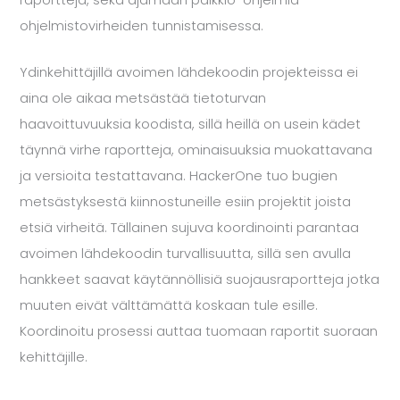
raportteja, sekä ajamaan palkkio-ohjelmia
ohjelmistovirheiden tunnistamisessa.
Ydinkehittäjillä avoimen lähdekoodin projekteissa ei
aina ole aikaa metsästää tietoturvan
haavoittuvuuksia koodista, sillä heillä on usein kädet
täynnä virhe raportteja, ominaisuuksia muokattavana
ja versioita testattavana. HackerOne tuo bugien
metsästyksestä kiinnostuneille esiin projektit joista
etsiä virheitä. Tällainen sujuva koordinointi parantaa
avoimen lähdekoodin turvallisuutta, sillä sen avulla
hankkeet saavat käytännöllisiä suojausraportteja jotka
muuten eivät välttämättä koskaan tule esille.
Koordinoitu prosessi auttaa tuomaan raportit suoraan
kehittäjille.