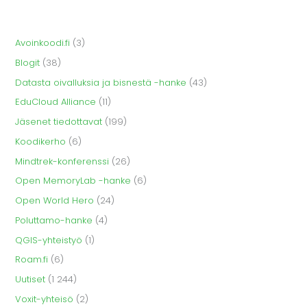
Avoinkoodi.fi
(3)
Blogit
(38)
Datasta oivalluksia ja bisnestä -hanke
(43)
EduCloud Alliance
(11)
Jäsenet tiedottavat
(199)
Koodikerho
(6)
Mindtrek-konferenssi
(26)
Open MemoryLab -hanke
(6)
Open World Hero
(24)
Poluttamo-hanke
(4)
QGIS-yhteistyö
(1)
Roam.fi
(6)
Uutiset
(1 244)
Voxit-yhteisö
(2)