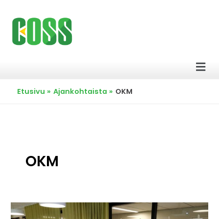
Siirry
sisältöön
Men
Etusivu
Ajankohtaista
OKM
OKM
Digitaalinen