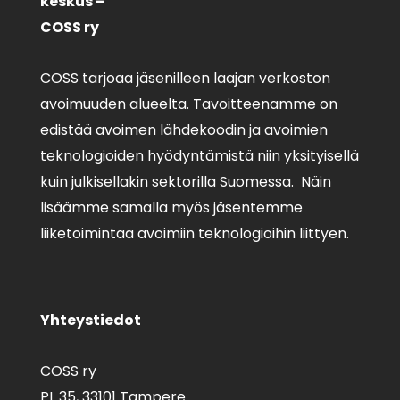
keskus –
COSS ry
COSS tarjoaa jäsenilleen laajan verkoston
avoimuuden alueelta. Tavoitteenamme on
edistää avoimen lähdekoodin ja avoimien
teknologioiden hyödyntämistä niin yksityisellä
kuin julkisellakin sektorilla Suomessa. Näin
lisäämme samalla myös jäsentemme
liiketoimintaa avoimiin teknologioihin liittyen.
Yhteystiedot
COSS ry
PL 35,
33101 Tampere