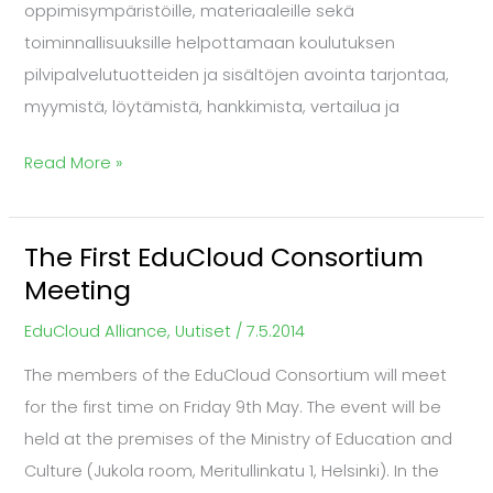
oppimisympäristöille, materiaaleille sekä
toiminnallisuuksille helpottamaan koulutuksen
pilvipalvelutuotteiden ja sisältöjen avointa tarjontaa,
myymistä, löytämistä, hankkimista, vertailua ja
Read More »
The First EduCloud Consortium
The
Meeting
First
EduCloud
EduCloud Alliance
,
Uutiset
/
7.5.2014
Consortium
The members of the EduCloud Consortium will meet
Meeting
for the first time on Friday 9th May. The event will be
held at the premises of the Ministry of Education and
Culture (Jukola room, Meritullinkatu 1, Helsinki). In the