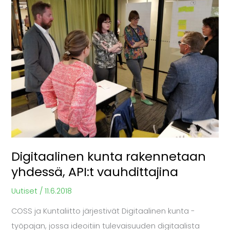
kunta
rakennetaan
yhdessä,
API:t
vauhdittajina
Digitaalinen kunta rakennetaan
yhdessä, API:t vauhdittajina
Uutiset
/
11.6.2018
COSS ja Kuntaliitto järjestivät Digitaalinen kunta -
työpajan, jossa ideoitiin tulevaisuuden digitaalista