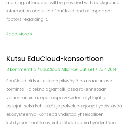
morning, attendees will be provided with background
information about the EduCloud and all important
factors regarding it,
Read More »
Kutsu EduCloud-konsortioon
Kutsu
EduCloud-
3 kommenttia
/
EduCloud Alliance
,
Uutiset
/
25.4.2014
konsortioon
EduCloud eli koulutuksen pilviväylä on uraauurtava
toiminta- ja teknologiamalli, jossa rakennetaan
valtiontasoista, oppimispalveluiden käyttäjät ja
ostajat sekä kehittäjät ja palveluntarjoajat yhdistävää
ekosysteemiä. Konsepti yhdistää yhteisöllisen
kehityksen mallilla avointa lähdekoodia hyödyntäen