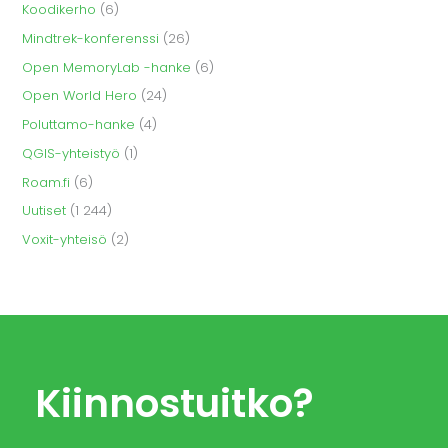
Koodikerho
(6)
Mindtrek-konferenssi
(26)
Open MemoryLab -hanke
(6)
Open World Hero
(24)
Poluttamo-hanke
(4)
QGIS-yhteistyö
(1)
Roam.fi
(6)
Uutiset
(1 244)
Voxit-yhteisö
(2)
Kiinnostuitko?