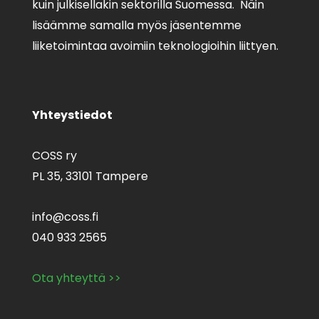
kuin julkisellakin sektorilla Suomessa. Näin
lisäämme samalla myös jäsentemme
liiketoimintaa avoimiin teknologioihin liittyen.
Yhteystiedot
COSS ry
PL 35,
33101 Tampere
info@coss.fi
040 933 2565
Ota yhteyttä >>