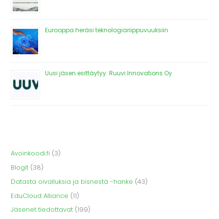
Eurooppa heräsi teknologiariippuvuuksiin
Uusi jäsen esittäytyy: Ruuvi Innovations Oy
Avoinkoodi.fi
(3)
Blogit
(38)
Datasta oivalluksia ja bisnestä -hanke
(43)
EduCloud Alliance
(11)
Jäsenet tiedottavat
(199)