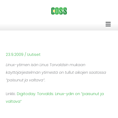
Siirry
sisältöön
Men
23.9.2009
/
Uutiset
Linux-ytimen isän Linus Torvaldsin mukaan
käyttöjärjestelmän ytimestä on tullut aikojen saatossa
”paisunut ja valtava”.
Linkki:
Digitoday: Torvalds: Linux-ydin on ”paisunut ja
valtava”