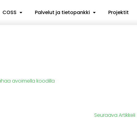
COSS
Palvelut ja tietopankki
Projektit
haa avoimella koodilla
Seuraava Artikkeli