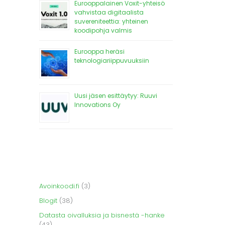
Eurooppalainen Voxit-yhteisö
vahvistaa digitaalista
suvereniteettia: yhteinen
koodipohja valmis
Eurooppa heräsi
teknologiariippuvuuksiin
Uusi jäsen esittäytyy: Ruuvi
Innovations Oy
Avoinkoodi.fi
(3)
Blogit
(38)
Datasta oivalluksia ja bisnestä -hanke
(43)