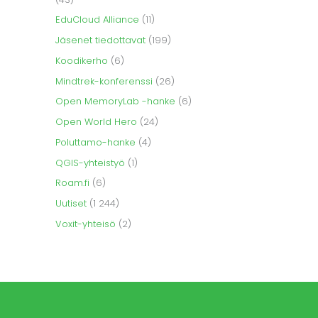
EduCloud Alliance
(11)
Jäsenet tiedottavat
(199)
Koodikerho
(6)
Mindtrek-konferenssi
(26)
Open MemoryLab -hanke
(6)
Open World Hero
(24)
Poluttamo-hanke
(4)
QGIS-yhteistyö
(1)
Roam.fi
(6)
Uutiset
(1 244)
Voxit-yhteisö
(2)