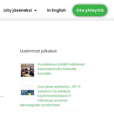
Liity jäseneksi
In English
Ota yhteyttä
Uusimmat julkaisut
Vuosikokous päätti hallituksen
kokoonpanosta tulevalle
kaudelle
Uusi jäsen esittäytyy: JSP-IT
Solutions Oy kehittää
→
käytännönläheisiä IT-
ratkaisuja avoimia
teknologioita hyödyntäen