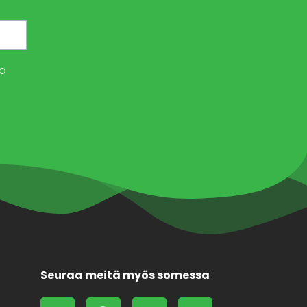
a
Seuraa meitä myös somessa
L
F
X
F