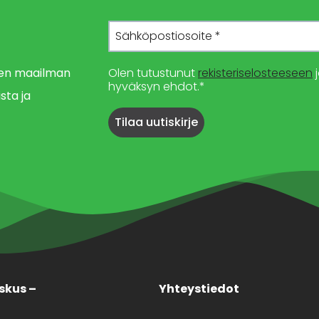
imen maailman
Olen tutustunut
rekisteriselosteeseen
j
hyväksyn ehdot.*
sta ja
skus –
Yhteystiedot