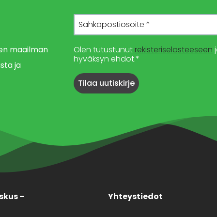
imen maailman
Olen tutustunut
rekisteriselosteeseen
j
hyväksyn ehdot.*
sta ja
skus –
Yhteystiedot