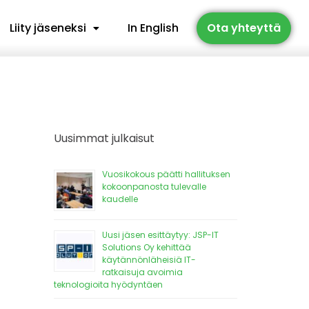
Liity jäseneksi
In English
Ota yhteyttä
Uusimmat julkaisut
Vuosikokous päätti hallituksen
kokoonpanosta tulevalle
kaudelle
Uusi jäsen esittäytyy: JSP-IT
Solutions Oy kehittää
käytännönläheisiä IT-
ratkaisuja avoimia
teknologioita hyödyntäen