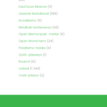
EduCloud Alliance
(11)
Jäsenet tiedottavat
(199)
Koodikerho
(6)
Mindtrek-konferenssi
(26)
Open MemoryLab -hanke
(6)
Open World Hero
(24)
Poluttamo-hanke
(4)
QGIS-yhteistyö
(1)
Roam.fi
(6)
Uutiset
(1 244)
Voxit-yhteisö
(2)