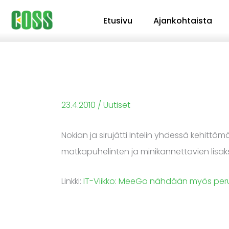
Siirry
Etusivu
Ajankohtaista
sisältöön
23.4.2010
/
Uutiset
Nokian ja sirujätti Intelin yhdessä kehit
matkapuhelinten ja minikannettavien lisäk
Linkki:
IT-Viikko: MeeGo nähdään myös per