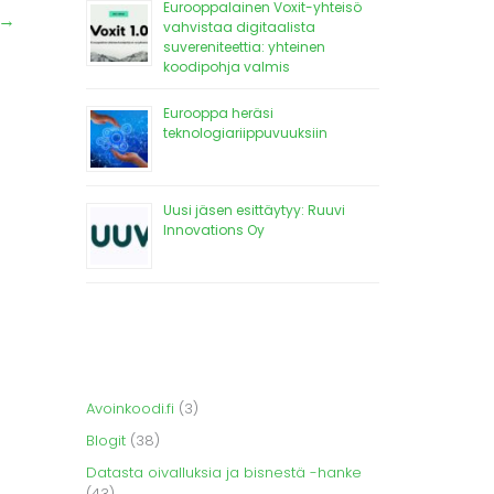
Eurooppalainen Voxit-yhteisö
→
vahvistaa digitaalista
suvereniteettia: yhteinen
koodipohja valmis
Eurooppa heräsi
teknologiariippuvuuksiin
Uusi jäsen esittäytyy: Ruuvi
Innovations Oy
Avoinkoodi.fi
(3)
Blogit
(38)
Datasta oivalluksia ja bisnestä -hanke
(43)