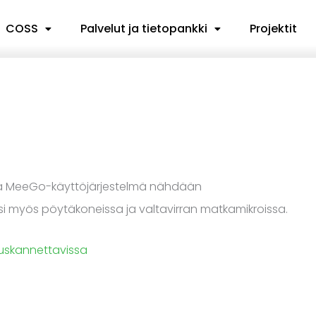
COSS
Palvelut ja tietopankki
Projektit
tämä MeeGo-käyttöjärjestelmä nähdään
si myös pöytäkoneissa ja valtavirran matkamikroissa.
uskannettavissa