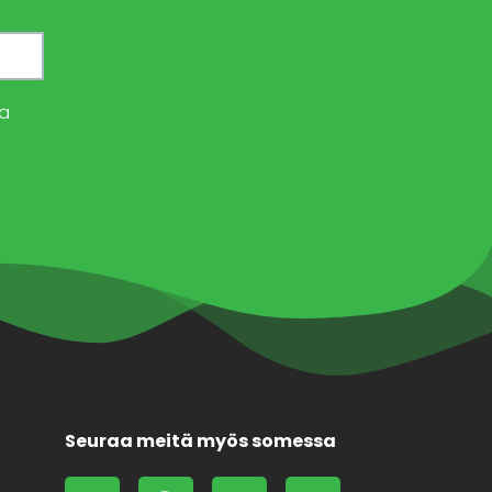
a
Seuraa meitä myös somessa
L
F
X
F