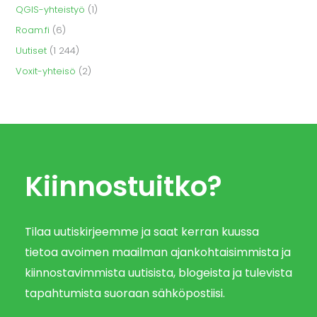
QGIS-yhteistyö
(1)
Roam.fi
(6)
Uutiset
(1 244)
Voxit-yhteisö
(2)
Kiinnostuitko?
Tilaa uutiskirjeemme ja saat kerran kuussa
tietoa avoimen maailman ajankohtaisimmista ja
kiinnostavimmista uutisista, blogeista ja tulevista
tapahtumista suoraan sähköpostiisi.