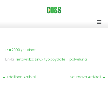
Siirry
sisältöön
Men
17.11.2009
/
Uutiset
Linkki:
Tietoviikko: Linux työpöydälle – palveluna!
←
Edellinen Artikkeli
Seuraava Artikkeli
→