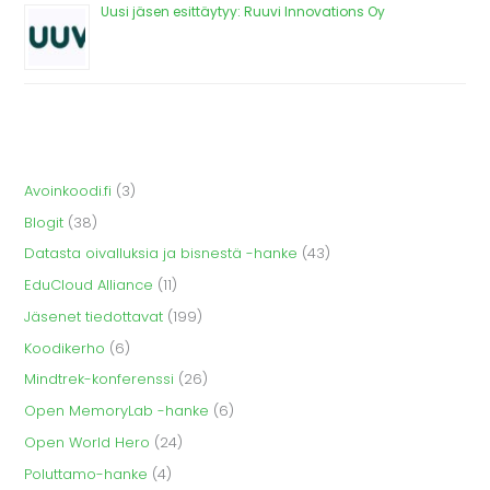
Uusi jäsen esittäytyy: Ruuvi Innovations Oy
Avoinkoodi.fi
(3)
Blogit
(38)
Datasta oivalluksia ja bisnestä -hanke
(43)
EduCloud Alliance
(11)
Jäsenet tiedottavat
(199)
Koodikerho
(6)
Mindtrek-konferenssi
(26)
Open MemoryLab -hanke
(6)
Open World Hero
(24)
Poluttamo-hanke
(4)