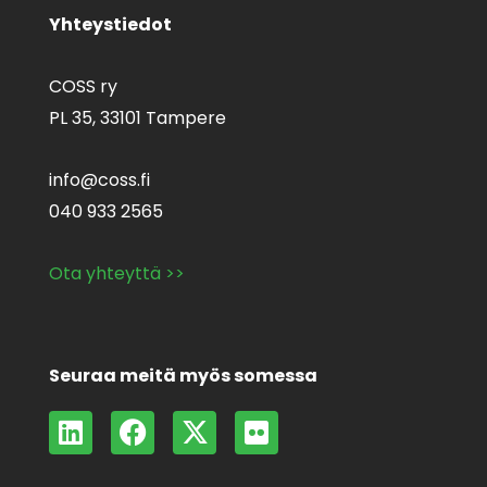
Yhteystiedot
COSS ry
PL 35,
33101 Tampere
info@coss.fi
040 933 2565
Ota yhteyttä >>
Seuraa meitä myös somessa
L
F
X
F
i
a
-
l
n
c
t
i