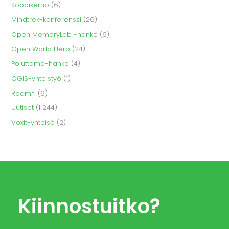
Koodikerho
(6)
Mindtrek-konferenssi
(26)
Open MemoryLab -hanke
(6)
Open World Hero
(24)
Poluttamo-hanke
(4)
QGIS-yhteistyö
(1)
Roam.fi
(6)
Uutiset
(1 244)
Voxit-yhteisö
(2)
Kiinnostuitko?