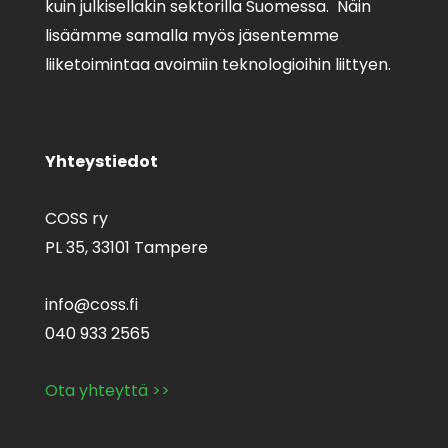
kuin julkisellakin sektorilla Suomessa. Näin
lisäämme samalla myös jäsentemme
liiketoimintaa avoimiin teknologioihin liittyen.
Yhteystiedot
COSS ry
PL 35,
33101 Tampere
info@coss.fi
040 933 2565
Ota yhteyttä >>