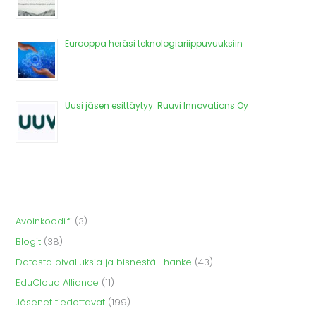
Eurooppa heräsi teknologiariippuvuuksiin
Uusi jäsen esittäytyy: Ruuvi Innovations Oy
Avoinkoodi.fi
(3)
Blogit
(38)
Datasta oivalluksia ja bisnestä -hanke
(43)
EduCloud Alliance
(11)
Jäsenet tiedottavat
(199)