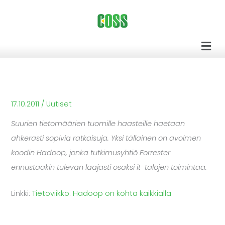
Siirry
sisältöön
Men
17.10.2011
/
Uutiset
Suurien tietomäärien tuomille haasteille haetaan
ahkerasti sopivia ratkaisuja. Yksi tällainen on avoimen
koodin Hadoop, jonka tutkimusyhtiö Forrester
ennustaakin tulevan laajasti osaksi it-talojen toimintaa.
Linkki:
Tietoviikko: Hadoop on kohta kaikkialla