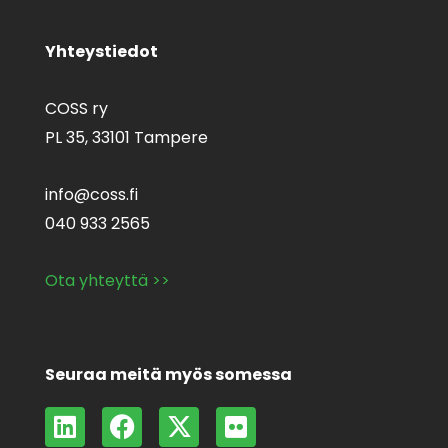
Yhteystiedot
COSS ry
PL 35,
33101 Tampere
info@coss.fi
040 933 2565
Ota yhteyttä >>
Seuraa meitä myös somessa
L
F
X
F
i
a
-
l