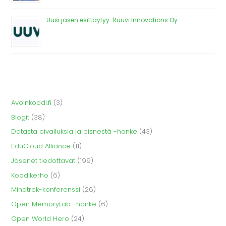
Uusi jäsen esittäytyy: Ruuvi Innovations Oy
Avoinkoodi.fi
(3)
Blogit
(38)
Datasta oivalluksia ja bisnestä -hanke
(43)
EduCloud Alliance
(11)
Jäsenet tiedottavat
(199)
Koodikerho
(6)
Mindtrek-konferenssi
(26)
Open MemoryLab -hanke
(6)
Open World Hero
(24)