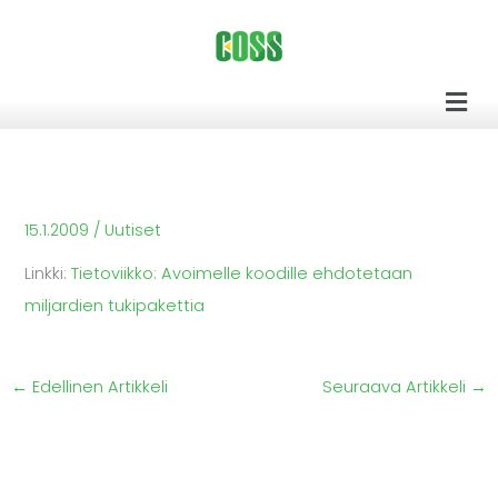
Siirry
sisältöön
Men
15.1.2009
/
Uutiset
Linkki:
Tietoviikko: Avoimelle koodille ehdotetaan
miljardien tukipakettia
←
Edellinen Artikkeli
Seuraava Artikkeli
→