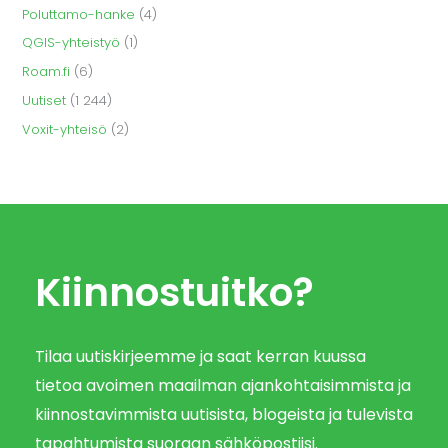
Poluttamo-hanke
(4)
QGIS-yhteistyö
(1)
Roam.fi
(6)
Uutiset
(1 244)
Voxit-yhteisö
(2)
Kiinnostuitko?
Tilaa uutiskirjeemme ja saat kerran kuussa
tietoa avoimen maailman ajankohtaisimmista ja
kiinnostavimmista uutisista, blogeista ja tulevista
tapahtumista suoraan sähköpostiisi.