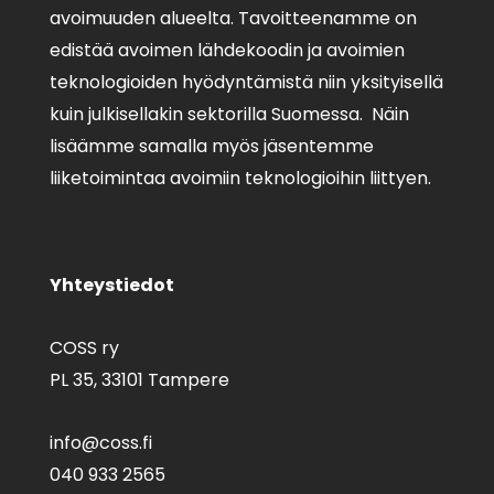
avoimuuden alueelta. Tavoitteenamme on
edistää avoimen lähdekoodin ja avoimien
teknologioiden hyödyntämistä niin yksityisellä
kuin julkisellakin sektorilla Suomessa. Näin
lisäämme samalla myös jäsentemme
liiketoimintaa avoimiin teknologioihin liittyen.
Yhteystiedot
COSS ry
PL 35,
33101 Tampere
info@coss.fi
040 933 2565