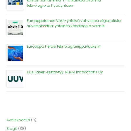
käytännönläheisiä IT-ratkaisuja avoimia
teknologioita hyödyntäen
Eurooppalainen Voxit-yhteisö vahvistaa digitaalista
suvereniteettia: yhteinen koodipohja valmis
Eurooppa heräsi teknologiariippuvuuksiin
Uusi jäsen esittäytyy: Ruuvi Innovations Oy
Avoinkoodi.fi
(3)
Blogit
(38)