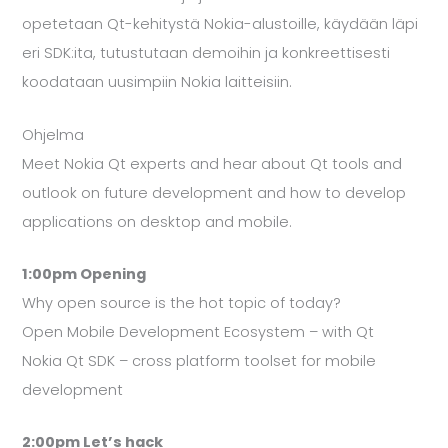
opetetaan Qt-kehitystä Nokia-alustoille, käydään läpi
eri SDK:ita, tutustutaan demoihin ja konkreettisesti
koodataan uusimpiin Nokia laitteisiin.
Ohjelma
Meet Nokia Qt experts and hear about Qt tools and
outlook on future development and how to develop
applications on desktop and mobile.
1:00pm Opening
Why open source is the hot topic of today?
Open Mobile Development Ecosystem – with Qt
Nokia Qt SDK – cross platform toolset for mobile
development
2:00pm Let’s hack