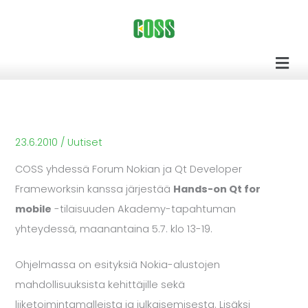
Siirry
sisältöön
Men
23.6.2010
/
Uutiset
COSS yhdessä Forum Nokian ja Qt Developer
Frameworksin kanssa järjestää
Hands-on Qt for
mobile
-tilaisuuden Akademy-tapahtuman
yhteydessä, maanantaina 5.7. klo 13-19.
Ohjelmassa on esityksiä Nokia-alustojen
mahdollisuuksista kehittäjille sekä
liiketoimintamalleista ja julkaisemisesta. Lisäksi