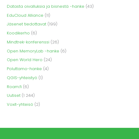
Datasta oivalluksia ja bisnestä -hanke
(43)
EduCloud Alliance
(11)
Jäsenet tiedottavat
(199)
Koodikerho
(6)
Mindtrek-konferenssi
(26)
Open MemoryLab -hanke
(6)
Open World Hero
(24)
Poluttamo-hanke
(4)
QGIS-yhteistyö
(1)
Roam.fi
(6)
Uutiset
(1 244)
Voxit-yhteisö
(2)