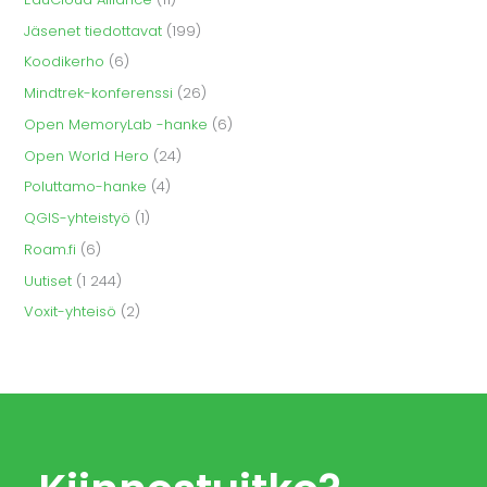
Jäsenet tiedottavat
(199)
Koodikerho
(6)
Mindtrek-konferenssi
(26)
Open MemoryLab -hanke
(6)
Open World Hero
(24)
Poluttamo-hanke
(4)
QGIS-yhteistyö
(1)
Roam.fi
(6)
Uutiset
(1 244)
Voxit-yhteisö
(2)