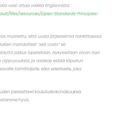
kkiä voisi ottaa vaikka Englannista:
fault/files/resources/Open-Standards-Principles-
s muistettu, että uusia järjestelmiä hankittaessa
kien mahdolliset ”exit costs” eli
käyttö joskus lopetetaan. Nykyisellään aivan liian
 riippuvuuksia, ja asiakas estää kilpailun
lle toimittajalle, eikä edelliselle, joka
muuden periaatteet koulutuskokonaisuuksia
lestämme hyvä.