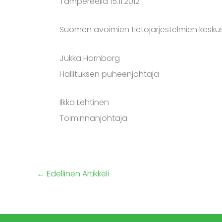
Tampereella 15.11.2012
Suomen avoimien tietojärjestelmien kesku
Jukka Hornborg
Hallituksen puheenjohtaja
Ilkka Lehtinen
Toiminnanjohtaja
←
Edellinen Artikkeli