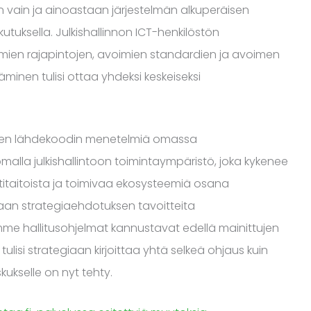
n vain ja ainoastaan järjestelmän alkuperäisen
kutuksella. Julkishallinnon ICT-henkilöstön
mien rajapintojen, avoimien standardien ja avoimen
minen tulisi ottaa yhdeksi keskeiseksi
imen lähdekoodin menetelmiä omassa
lla julkishallintoon toimintaympäristö, joka kykenee
itoista ja toimivaa ekosysteemiä osana
taan strategiaehdotuksen tavoitteita
mme hallitusohjelmat kannustavat edellä mainittujen
ulisi strategiaan kirjoittaa yhtä selkeä ohjaus kuin
kukselle on nyt tehty.