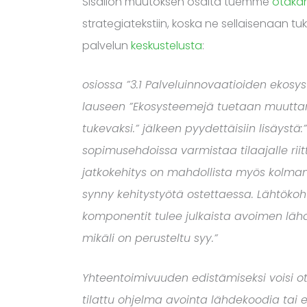
Sisällön muutoksen osalta tuemme
otakan
strategiatekstiin, koska ne sellaisenaan t
palvelun
keskustelusta
:
osiossa ”3.1 Palveluinnovaatioiden ekos
lauseen ”Ekosysteemejä tuetaan muuttam
tukevaksi.” jälkeen pyydettäisiin lisäystä:
sopimusehdoissa varmistaa tilaajalle riit
jatkokehitys on mahdollista myös kolman
synny kehitystyötä ostettaessa. Lähtökohta
komponentit tulee julkaista avoimen lähd
mikäli on perusteltu syy.”
Yhteentoimivuuden edistämiseksi voisi o
tilattu ohjelma avointa lähdekoodia tai 