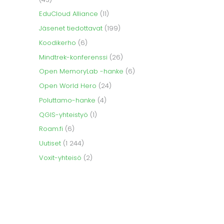
EduCloud Alliance
(11)
Jäsenet tiedottavat
(199)
Koodikerho
(6)
Mindtrek-konferenssi
(26)
Open MemoryLab -hanke
(6)
Open World Hero
(24)
Poluttamo-hanke
(4)
QGIS-yhteistyö
(1)
Roam.fi
(6)
Uutiset
(1 244)
Voxit-yhteisö
(2)