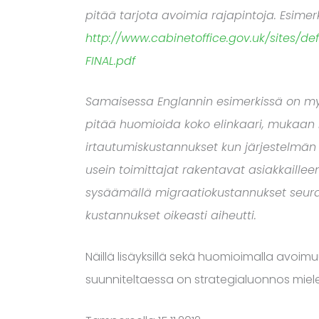
pitää tarjota avoimia rajapintoja. Esimer
http://www.cabinetoffice.gov.uk/sites/de
FINAL.pdf
Samaisessa Englannin esimerkissä on myö
pitää huomioida koko elinkaari, mukaan lu
irtautumiskustannukset kun järjestelmän 
usein toimittajat rakentavat asiakkailleen
sysäämällä migraatiokustannukset seuraava
kustannukset oikeasti aiheutti.
Näillä lisäyksillä sekä huomioimalla avoi
suunniteltaessa on strategialuonnos mie