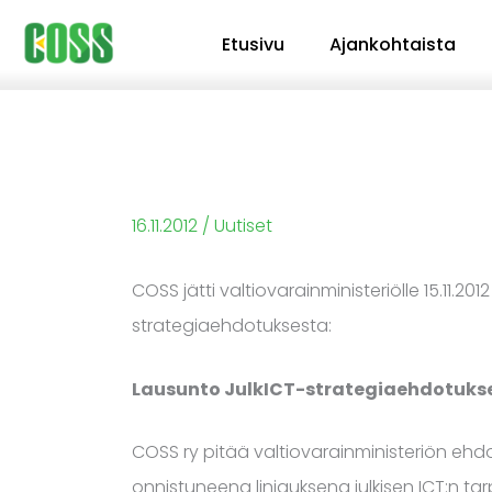
Siirry
Etusivu
Ajankohtaista
sisältöön
16.11.2012
/
Uutiset
COSS jätti valtiovarainministeriölle 15.11.
strategiaehdotuksesta:
Lausunto JulkICT-strategiaehdotukses
COSS ry pitää valtiovarainministeriön ehdo
onnistuneena linjauksena julkisen ICT:n tar