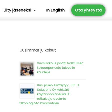
Liity jäseneksi
In English
Ota yhteyttä
Uusimmat julkaisut
Vuosikokous päätti hallituksen
kokoonpanosta tulevalle
kaudelle
Uusi jäsen esittäytyy: JSP-IT
Solutions Oy kehittää
käytännönläheisiä IT-
ratkaisuja avoimia
teknologioita hyödyntäen