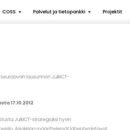
COSS
Palvelut ja tietopankki
Projektit
2012 seuraavan lausunnon JulkICT-
ta 17.10.2012
tusta JulkICT-strategiaksi hyvin
peisiin. Asiakirjan määrittelemät lähentymistavat