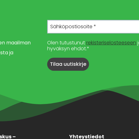
imen maailman
Olen tutustunut
rekisteriselosteeseen
j
hyväksyn ehdot.*
sta ja
skus –
Yhteystiedot