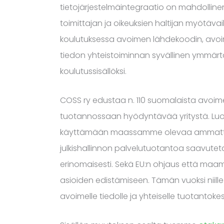
tietojärjestelmäintegraatio on mahdolline
toimittajan ja oikeuksien haltijan myötävai
koulutuksessa avoimen lähdekoodin, avoi
tiedon yhteistoiminnan syvällinen ymmärtä
koulutussisällöksi.
COSS ry edustaa n. 110 suomalaista avo
tuotannossaan hyödyntävää yritystä. Luoma
käyttämään maassamme olevaa ammattita
julkishallinnon palvelutuotantoa saavute
erinomaisesti. Sekä EU:n ohjaus että maa
asioiden edistämiseen. Tämän vuoksi niille t
avoimelle tiedolle ja yhteiselle tuotantokes