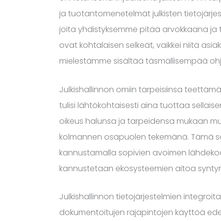
ja tuotantomenetelmät julkisten tietojärje
joita yhdistyksemme pitää arvokkaana ja 
ovat kohtalaisen selkeät, vaikkei niitä asiak
mielestämme sisältää täsmällisempää ohje
Julkishallinnon omiin tarpeisiinsa teettäm
tulisi lähtökohtaisesti aina tuottaa sellais
oikeus halunsa ja tarpeidensa mukaan muok
kolmannen osapuolen tekemänä. Tämä saa
kannustamalla sopivien avoimen lähdekoodi
kannustetaan ekosysteemien aitoa syntymis
Julkishallinnon tietojärjestelmien integro
dokumentoitujen rajapintojen käyttöä ede