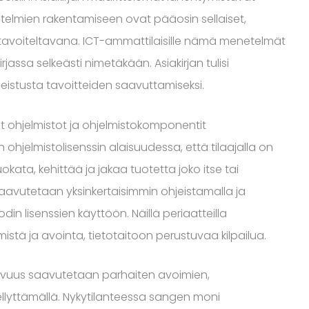
stelmien rakentamiseen ovat pääosin sellaiset,
tavoiteltavana. ICT-ammattilaisille nämä menetelmät
irjassa selkeästi nimetäkään. Asiakirjan tulisi
istusta tavoitteiden saavuttamiseksi.
ät ohjelmistot ja ohjelmistokomponentit
en ohjelmistolisenssin alaisuudessa, että tilaajalla on
ata, kehittää ja jakaa tuotetta joko itse tai
vutetaan yksinkertaisimmin ohjeistamalla ja
n lisenssien käyttöön. Näillä periaatteilla
tä ja avointa, tietotaitoon perustuvaa kilpailua.
itavuus saavutetaan parhaiten avoimien,
llyttämällä. Nykytilanteessa sangen moni