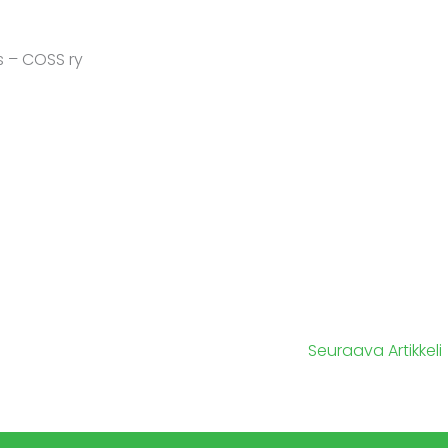
s – COSS ry
Seuraava Artikkeli