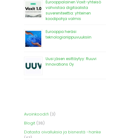
Eurooppalainen Voxit-yhteisö
vahvistaa digitaalista
suvereniteettia: yhteinen
koodipohja valmis
Eurooppa heräsi
teknologiariippuvuuksiin
Uusi jäsen esittäytyy: Ruuvi
Innovations Oy
Avoinkoodi.fi
(3)
Blogit
(38)
Datasta oivalluksia ja bisnestä -hanke
(43)