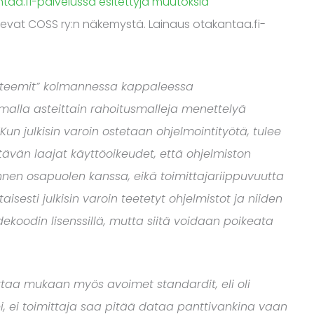
taa.fi-palvelussa esitettyjä muutoksia
ukevat COSS ry:n näkemystä. Lainaus otakantaa.fi-
ysteemit” kolmannessa kappaleessa
alla asteittain rahoitusmalleja menettelyä
”Kun julkisin varoin ostetaan ohjelmointityötä, tulee
tävän laajat käyttöoikeudet, että ohjelmiston
nen osapuolen kanssa, eikä toimittajariippuvuutta
isesti julkisin varoin teetetyt ohjelmistot ja niiden
ekoodin lisenssillä, mutta siitä voidaan poikeata
ttaa mukaan myös avoimet standardit, eli oli
ei, ei toimittaja saa pitää dataa panttivankina vaan