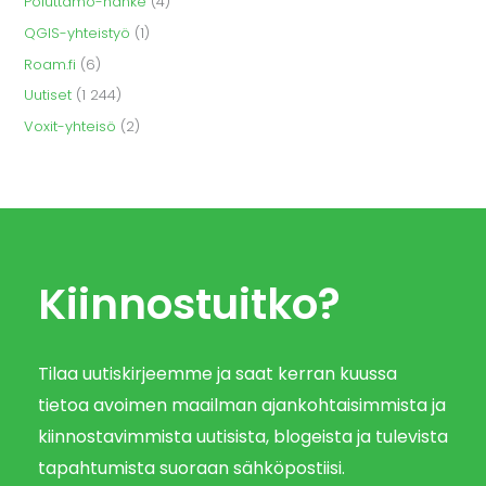
Poluttamo-hanke
(4)
QGIS-yhteistyö
(1)
Roam.fi
(6)
Uutiset
(1 244)
Voxit-yhteisö
(2)
Kiinnostuitko?
Tilaa uutiskirjeemme ja saat kerran kuussa
tietoa avoimen maailman ajankohtaisimmista ja
kiinnostavimmista uutisista, blogeista ja tulevista
tapahtumista suoraan sähköpostiisi.