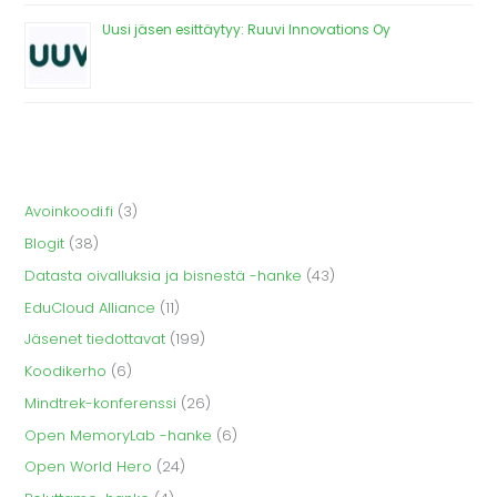
Uusi jäsen esittäytyy: Ruuvi Innovations Oy
Avoinkoodi.fi
(3)
Blogit
(38)
Datasta oivalluksia ja bisnestä -hanke
(43)
EduCloud Alliance
(11)
Jäsenet tiedottavat
(199)
Koodikerho
(6)
Mindtrek-konferenssi
(26)
Open MemoryLab -hanke
(6)
Open World Hero
(24)