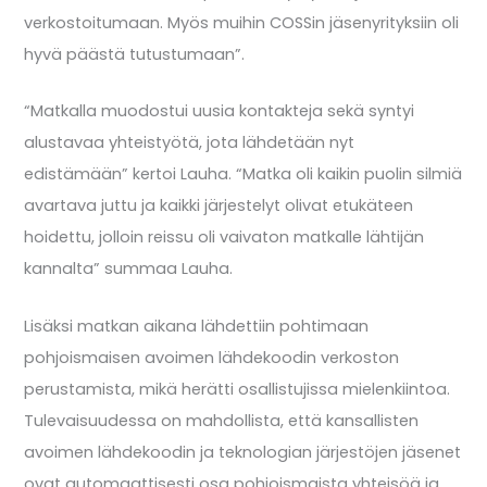
verkostoitumaan. Myös muihin COSSin jäsenyrityksiin oli
hyvä päästä tutustumaan”.
“Matkalla muodostui uusia kontakteja sekä syntyi
alustavaa yhteistyötä, jota lähdetään nyt
edistämään” kertoi Lauha. “Matka oli kaikin puolin silmiä
avartava juttu ja kaikki järjestelyt olivat etukäteen
hoidettu, jolloin reissu oli vaivaton matkalle lähtijän
kannalta” summaa Lauha.
Lisäksi matkan aikana lähdettiin pohtimaan
pohjoismaisen avoimen lähdekoodin verkoston
perustamista, mikä herätti osallistujissa mielenkiintoa.
Tulevaisuudessa on mahdollista, että kansallisten
avoimen lähdekoodin ja teknologian järjestöjen jäsenet
ovat automaattisesti osa pohjoismaista yhteisöä ja