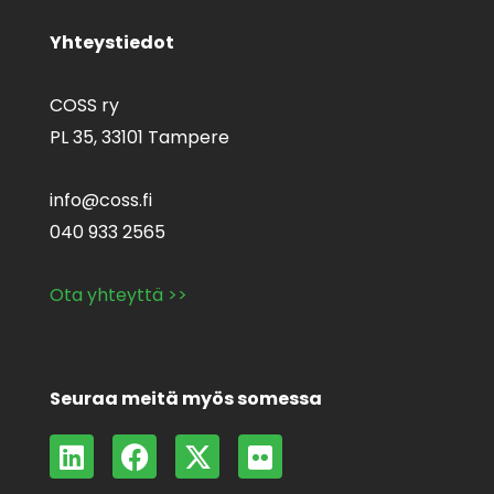
Yhteystiedot
COSS ry
PL 35,
33101 Tampere
info@coss.fi
040 933 2565
Ota yhteyttä >>
Seuraa meitä myös somessa
L
F
X
F
i
a
-
l