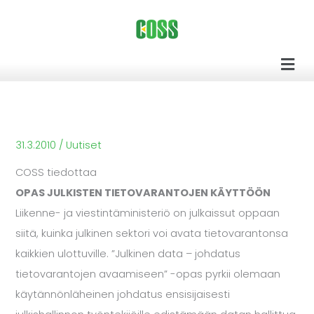
Siirry
sisältöön
Men
31.3.2010
/
Uutiset
COSS tiedottaa
OPAS JULKISTEN TIETOVARANTOJEN KÄYTTÖÖN
Liikenne- ja viestintäministeriö on julkaissut oppaan
siitä, kuinka julkinen sektori voi avata tietovarantonsa
kaikkien ulottuville. ”Julkinen data – johdatus
tietovarantojen avaamiseen” -opas pyrkii olemaan
käytännönläheinen johdatus ensisijaisesti