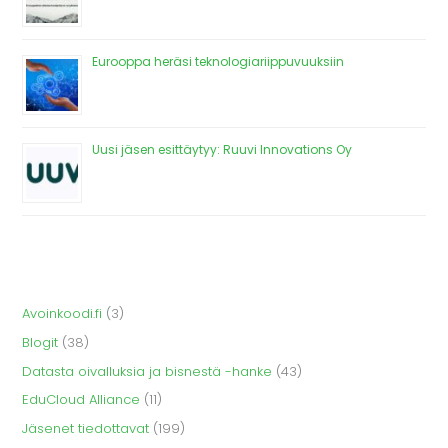
Eurooppa heräsi teknologiariippuvuuksiin
Uusi jäsen esittäytyy: Ruuvi Innovations Oy
Avoinkoodi.fi
(3)
Blogit
(38)
Datasta oivalluksia ja bisnestä -hanke
(43)
EduCloud Alliance
(11)
Jäsenet tiedottavat
(199)