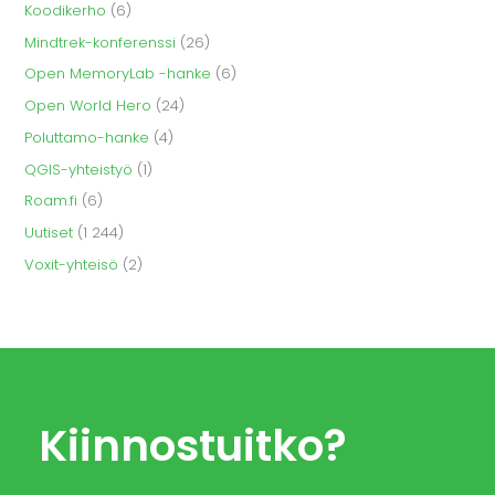
Koodikerho
(6)
Mindtrek-konferenssi
(26)
Open MemoryLab -hanke
(6)
Open World Hero
(24)
Poluttamo-hanke
(4)
QGIS-yhteistyö
(1)
Roam.fi
(6)
Uutiset
(1 244)
Voxit-yhteisö
(2)
Kiinnostuitko?