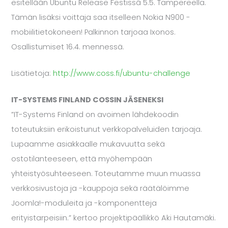
esitellään Ubuntu Release Festissä 5.5. Tampereella.
Tämän lisäksi voittaja saa itselleen Nokia N900 -
mobiilitietokoneen! Palkinnon tarjoaa Ixonos.
Osallistumiset 16.4. mennessä.
Lisätietoja:
http://www.coss.fi/ubuntu-challenge
IT-SYSTEMS FINLAND COSSIN JÄSENEKSI
”IT-Systems Finland on avoimen lähdekoodin
toteutuksiin erikoistunut verkkopalveluiden tarjoaja.
Lupaamme asiakkaalle mukavuutta sekä
ostotilanteeseen, että myöhempään
yhteistyösuhteeseen. Toteutamme muun muassa
verkkosivustoja ja -kauppoja sekä räätälöimme
Joomla!-moduleita ja -komponentteja
erityistarpeisiin.” kertoo projektipäällikkö Aki Hautamäki.