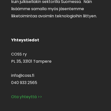
kuin julkisellakin sektorilla Suomessa. Näin
lisäämme samalla myös jäsentemme
liiketoimintaa avoimiin teknologioihin liittyen.
Yhteystiedot
COSS ry
PL 35,
33101 Tampere
info@coss.fi
040 933 2565
Ota yhteyttä >>