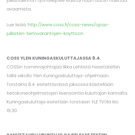
julkishallinnon työntekijöille edistämään datan hallittua
avaamista.
Lue lisää:
http://www.coss.fi/coss-news/opas-
julkisten-tietovarantojen-kayttoon
COSS YLEN KUNINGASKULUTTAJASSA 8.4.
COSSin toiminnajohtajaa Ilkka Lehtistä haastateltiin
tällä viikolla Ylen Kuningaskuluttaja-ohjelmaan.
Torstaina 8.4. esitettävässä jaksossa käsitellään
tietokoneohjelmistojen lisensointia kuluttajan kannalta.
Kuningaskuluttaja esitetään torstaisin YLE TV1:llä klo
19:30.