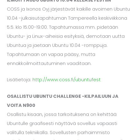
ILMOITTAUDU UBUNTU 10.04 RELEASE FESTIIN
COSS ja Ixonos Oyj järjestävät kaikille avoimen Ubuntu
10.04 -julkaisutapahtuman Tampereella keskiviikkona
5.5. klo 15:00-19:00. Tapahtumassa mm. pidetään
Ubuntu- ja Linux-aiheisia esityksiä, demotaan uutta
Ubuntua ja jaetaan Ubuntu 10.04 -romppuja.
Tapahtumaan on vapaa pääsy, mutta
ennakkoilmoittautuminen vaaditaan.
Lisätietoja:
http://www.coss.fi/ubuntufest
OSALLISTU UBUNTU CHALLENGE -KILPAILUUN JA
VOITA N900
Osallistu kisaan, jossa tarkoituksena on kehittää
Ubuntulle graafisesti näyttävä sovellus vapaasti
valitulla tekniikalla. Sovellusten parhaimmisto