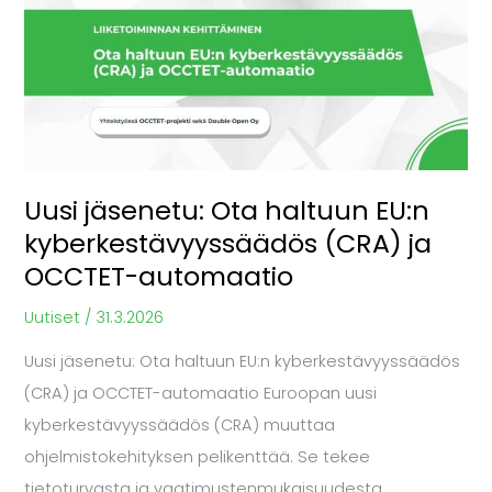
haltuun
EU:n
kyberkestävyyssäädös
(CRA)
ja
OCCTET-
Uusi jäsenetu: Ota haltuun EU:n
automaatio
kyberkestävyyssäädös (CRA) ja
OCCTET-automaatio
Uutiset
/
31.3.2026
Uusi jäsenetu: Ota haltuun EU:n kyberkestävyyssäädös
(CRA) ja OCCTET-automaatio Euroopan uusi
kyberkestävyyssäädös (CRA) muuttaa
ohjelmistokehityksen pelikenttää. Se tekee
tietoturvasta ja vaatimustenmukaisuudesta