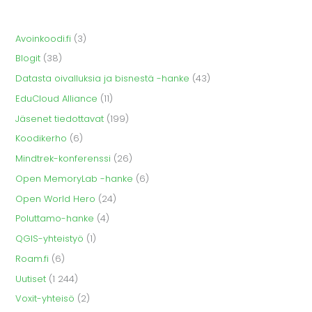
Avoinkoodi.fi
(3)
Blogit
(38)
Datasta oivalluksia ja bisnestä -hanke
(43)
EduCloud Alliance
(11)
Jäsenet tiedottavat
(199)
Koodikerho
(6)
Mindtrek-konferenssi
(26)
Open MemoryLab -hanke
(6)
Open World Hero
(24)
Poluttamo-hanke
(4)
QGIS-yhteistyö
(1)
Roam.fi
(6)
Uutiset
(1 244)
Voxit-yhteisö
(2)