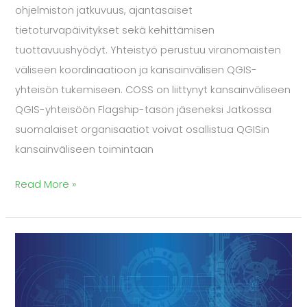
ohjelmiston jatkuvuus, ajantasaiset
tietoturvapäivitykset sekä kehittämisen
tuottavuushyödyt. Yhteistyö perustuu viranomaisten
väliseen koordinaatioon ja kansainvälisen QGIS-
yhteisön tukemiseen. COSS on liittynyt kansainväliseen
QGIS-yhteisöön Flagship-tason jäseneksi Jatkossa
suomalaiset organisaatiot voivat osallistua QGISin
kansainväliseen toimintaan
Read More »
Avoimen
koodin
lisäsääntelylle
laajaa