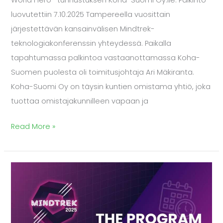
World Hero -tunnustuksen Koha-Suomi Oy:lle. Palkinto
luovutettiin 7.10.2025 Tampereella vuosittain
järjestettävän kansainvälisen Mindtrek-
teknologiakonferenssin yhteydessä. Paikalla
tapahtumassa palkintoa vastaanottamassa Koha-
Suomen puolesta oli toimitusjohtaja Ari Mäkiranta.
Koha-Suomi Oy on täysin kuntien omistama yhtiö, joka
tuottaa omistajakunnilleen vapaan ja
Read More »
OpenTech
ja
digitaalinen
suvereniteetti