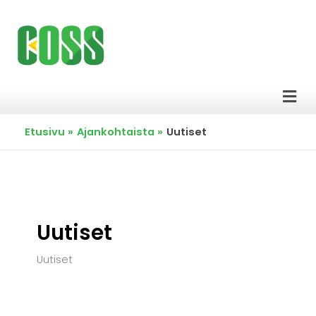
Siirry
sisältöön
Men
Etusivu
Ajankohtaista
Uutiset
Uutiset
Uutiset