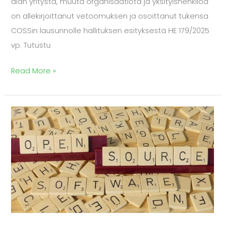
alan yritystä, muuta organisaatiota ja yksityishenkilöä
on allekirjoittanut vetoomuksen ja osoittanut tukensa
COSSin lausunnolle hallituksen esityksestä HE 179/2025
vp. Tutustu
Read More »
Osallistu
keskusteluun
–
Avoin
lähdekoodi
ja
digitaalinen
suvereniteetti