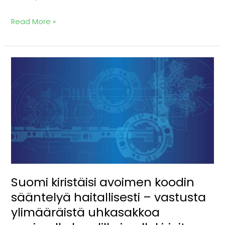
Read More »
Suomi
kiristäisi
avoimen
koodin
sääntelyä
haitallisesti
–
vastusta
Suomi kiristäisi avoimen koodin
ylimääräistä
sääntelyä haitallisesti – vastusta
uhkasakkoa
ylimääräistä uhkasakkoa
avoimelle
koodille