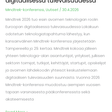
digitaalisessa tulevaisuudessa
Mindtrek-konferenssi
,
Uutiset
/
30.4.2026
Mindtrek 2026 tuo esiin avoimen teknologian roolin
Euroopan digitaalisessa tulevaisuudessa Lokakuun
odotetuin teknologiatapahtuma lähestyy, kun
kansainvälinen Mindtrek-konferenssi järjestetään
Tampereella jo 29. kertaa. Mindtrek kokoaa jälleen
yhteen teknologia-alan asiantuntijat, yritykset, julkisen
sektorin toimijat, tutkijat, kehittäjät, startupit, opiskelijat
ja avoimen lähdekoodin yhteisöt keskustelemaan
digitaalisen tulevaisuuden suunnasta. Vuonna 2026
Mindtrek-konferenssi muodostuu aiempien vuosien
tapaan varsinaisesta pääkonferenssista sekä
akateemisesta
Read More »