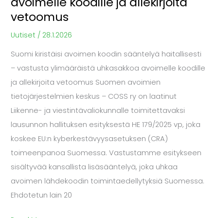
avoimelle koodille ja allekirjoita
ja
vetoomus
allekirjoita
Uutiset
/
28.1.2026
vetoomus
Suomi kiristäisi avoimen koodin sääntelyä haitallisesti
– vastusta ylimääräistä uhkasakkoa avoimelle koodille
ja allekirjoita vetoomus Suomen avoimien
tietojärjestelmien keskus – COSS ry on laatinut
Liikenne- ja viestintävaliokunnalle toimitettavaksi
lausunnon hallituksen esityksestä HE 179/2025 vp, joka
koskee EU:n kyberkestävyysasetuksen (CRA)
toimeenpanoa Suomessa. Vastustamme esitykseen
sisältyvää kansallista lisäsääntelyä, joka uhkaa
avoimen lähdekoodin toimintaedellytyksiä Suomessa.
Ehdotetun lain 20