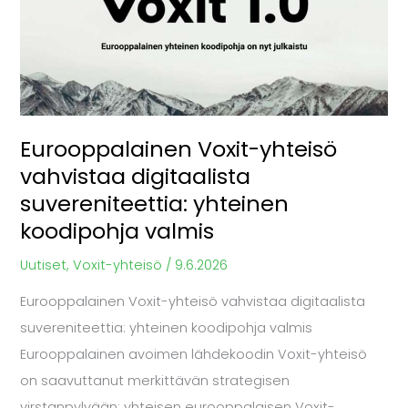
vahvistaa
digitaalista
suvereniteettia:
yhteinen
koodipohja
valmis
Eurooppalainen Voxit-yhteisö
vahvistaa digitaalista
suvereniteettia: yhteinen
koodipohja valmis
Uutiset
,
Voxit-yhteisö
/
9.6.2026
Eurooppalainen Voxit-yhteisö vahvistaa digitaalista
suvereniteettia: yhteinen koodipohja valmis
Eurooppalainen avoimen lähdekoodin Voxit-yhteisö
on saavuttanut merkittävän strategisen
virstanpylvään: yhteisen eurooppalaisen Voxit-