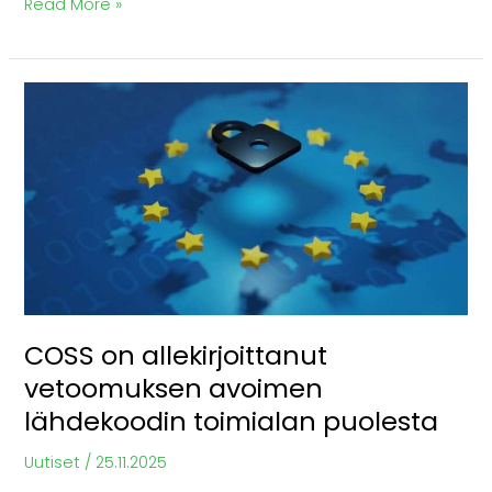
Read More »
COSS
on
allekirjoittanut
vetoomuksen
avoimen
lähdekoodin
toimialan
puolesta
COSS on allekirjoittanut
vetoomuksen avoimen
lähdekoodin toimialan puolesta
Uutiset
/
25.11.2025