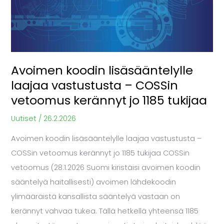
vastustusta
–
COSSin
vetoomus
Avoimen koodin lisäsääntelylle
kerännyt
laajaa vastustusta – COSSin
jo
vetoomus kerännyt jo 1185 tukijaa
1185
tukijaa
Uutiset
/
26.2.2026
Avoimen koodin lisäsääntelylle laajaa vastustusta –
COSSin vetoomus kerännyt jo 1185 tukijaa COSSin
vetoomus (28.1.2026 Suomi kiristäisi avoimen koodin
sääntelyä haitallisesti) avoimen lähdekoodin
ylimääräistä kansallista sääntelyä vastaan on
kerännyt vahvaa tukea. Tällä hetkellä yhteensä 1185