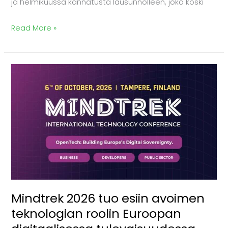
ja helmikuussa kannatusta lausunnolleen, joka koski
Read More »
Mindtrek
2026
tuo
esiin
avoimen
teknologian
roolin
Euroopan
digitaalisessa
Mindtrek 2026 tuo esiin avoimen
tulevaisuudessa
teknologian roolin Euroopan