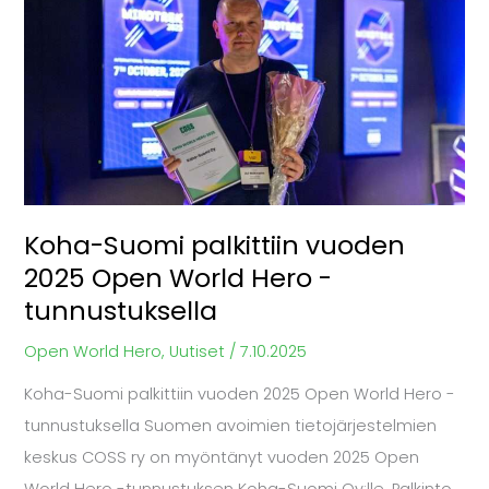
Suomi
palkittiin
vuoden
2025
Open
World
Hero
Koha-Suomi palkittiin vuoden
-
2025 Open World Hero -
tunnustuksella
tunnustuksella
Open World Hero
,
Uutiset
/
7.10.2025
Koha-Suomi palkittiin vuoden 2025 Open World Hero -
tunnustuksella Suomen avoimien tietojärjestelmien
keskus COSS ry on myöntänyt vuoden 2025 Open