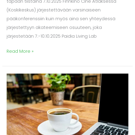
tapaan tiistaina 7.10.2025 Finnkino Cine Atlaksessa
(Koskikeskus) järjestettävään varsinaiseen
pääkonferenssiin kuin myös aina sen yhteydessä
järjestettyyn akateemiseen osuuteen, joka
järjestetään 7.-10.10.2025 Paidia Living Lab
Read More »
Yhdistyksen
vuosikokouksessa
vahvistettiin
hallituksen
kokoonpano
tulevalle
kaudelle