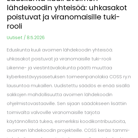
lähdekoodin yhteisöä: uhkasakot
tuki-
poistuvat ja viranomaisille tuki-
rooli
rooli
Uutiset
/
8.5.2026
Eduskunta kuuli avoimen lähdekoodin yhteisöä:
uhkasakot poistuvat ja viranomaisille tuki-rooli
Liikenne- ja viestintävaliokunta päätti muuttaa
kyberkestävyysasetuksen toimeenpanolakia COSS ry:n
lausuntoa mukaillen. Uudistettu säädös ei enää sisällä
sakkojen mahdollisuutta avoimen lähdekoodin
ohjelmistovastaaville. Sen sijaan säädökseen lisättiin
toimivalta valvoville viranomaisille tarjota
käytännöllistä tukea, esimerkiksi koodikontribuutioita,
avoimen lähdekoodin projekteille. COSS keräsi tammi-