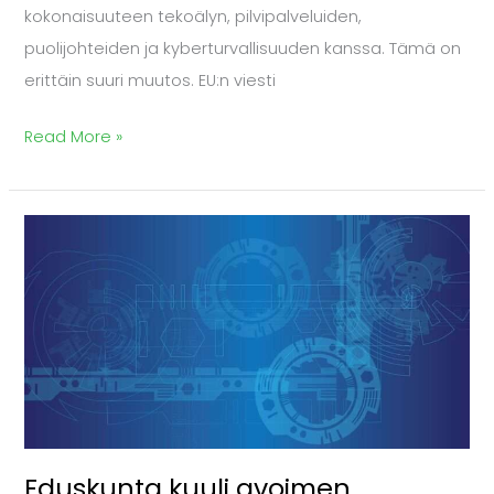
kokonaisuuteen tekoälyn, pilvipalveluiden,
puolijohteiden ja kyberturvallisuuden kanssa. Tämä on
erittäin suuri muutos. EU:n viesti
Read More »
Eduskunta
kuuli
avoimen
lähdekoodin
yhteisöä:
uhkasakot
poistuvat
ja
Eduskunta kuuli avoimen
viranomaisille