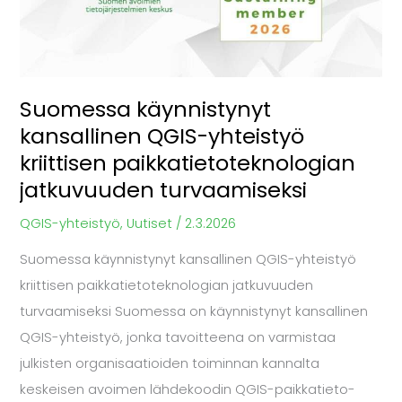
yhteistyö
kriittisen
paikkatietoteknologian
jatkuvuuden
Suomessa käynnistynyt
turvaamiseksi
kansallinen QGIS-yhteistyö
kriittisen paikkatietoteknologian
jatkuvuuden turvaamiseksi
QGIS-yhteistyö
,
Uutiset
/
2.3.2026
Suomessa käynnistynyt kansallinen QGIS-yhteistyö
kriittisen paikkatietoteknologian jatkuvuuden
turvaamiseksi Suomessa on käynnistynyt kansallinen
QGIS-yhteistyö, jonka tavoitteena on varmistaa
julkisten organisaatioiden toiminnan kannalta
keskeisen avoimen lähdekoodin QGIS-paikkatieto-