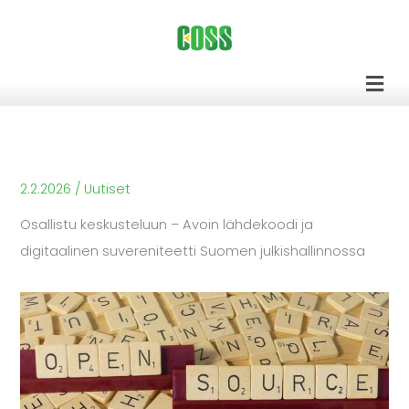
Siirry
sisältöön
Men
2.2.2026
/
Uutiset
Osallistu keskusteluun – Avoin lähdekoodi ja
digitaalinen suvereniteetti Suomen julkishallinnossa