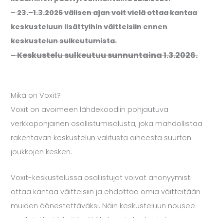
–
23.–1.3.2026 välisen ajan voit vielä ottaa kantaa
keskusteluun lisättyihin väitteisiin ennen
keskustelun sulkeutumista.
Keskustelu sulkeutuu sunnuntaina 1.3.2026.
–
Mikä on Voxit?
Voxit on avoimeen lähdekoodiin pohjautuva
verkkopohjainen osallistumisalusta, joka mahdollistaa
rakentavan keskustelun valitusta aiheesta suurten
joukkojen kesken.
Voxit-keskustelussa osallistujat voivat anonyymisti
ottaa kantaa väitteisiin ja ehdottaa omia väitteitään
muiden äänestettäväksi. Näin keskusteluun nousee