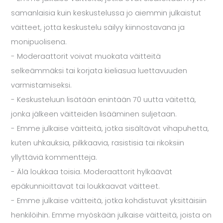
samanlaisia kuin keskustelussa jo aiemmin julkaistut
väitteet, jotta keskustelu säilyy kiinnostavana ja
monipuolisena.
- Moderaattorit voivat muokata väitteitä
selkeämmäksi tai korjata kieliasua luettavuuden
varmistamiseksi. ​
- Keskusteluun lisätään enintään 70 uutta väitettä,
jonka jälkeen väitteiden lisääminen suljetaan.
- Emme julkaise väitteitä, jotka sisältävät vihapuhetta,
kuten uhkauksia, pilkkaavia, rasistisia tai rikoksiin
yllyttäviä kommentteja.
- Älä loukkaa toisia. Moderaattorit hylkäävät
epäkunnioittavat tai loukkaavat väitteet.
- Emme julkaise väitteitä, jotka kohdistuvat yksittäisiin
henkilöihin. Emme myöskään julkaise väitteitä, joista on