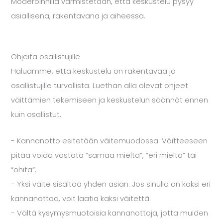
Moderoinnilla varmistetaan, että keskustelu pysyy
asiallisena, rakentavana ja aiheessa.
Ohjeita osallistujille
Haluamme, että keskustelu on rakentavaa ja
osallistujille turvallista. Luethan alla olevat ohjeet
väittämien tekemiseen ja keskustelun säännöt ennen
kuin osallistut.
- Kannanotto esitetään väitemuodossa.​ Väitteeseen
pitää voida vastata “samaa mieltä”, “eri mieltä” tai
“ohita”.
- Yksi väite sisältää yhden asian. Jos sinulla on kaksi eri
kannanottoa, voit laatia kaksi väitettä. ​
- Vältä kysymysmuotoisia kannanottoja, jotta muiden