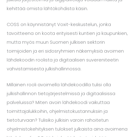
kehittää omista lähtökohdista käsin.
COSS on käynnistänyt Voxit-keskustelun, jonka
tavoitteena on koota erityisesti kuntien ja kaupunkien,
mutta myös muun Suomen julkisen sektorin
toimijoiden ja eri sidosryhmien näkemyksiä avoimen
lähdekoodin roolista ja digitaalisen suvereniteetin
vahvistamisesta julkishallinnossa.
Millainen rooli avoimella lähdekoodilla tulisi olla
julkishallinnon tietojärjestelmissä ja digitaalisissa
palveluissa? Miten avoin lähdekoodi vaikuttaa
toimittajalukkoihin, ohjelmistokustannuksiin ja
tietoturvaan? Tulisiko julkisin varoin rahoitetun
ohjelmistokehityksen tulokset julkaista aina avoimena