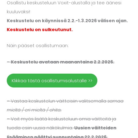
Osallistu keskusteluun Voxit-alustalla ja tee äänesi
kuuluvaksi!
Keskustelu on käynnissä 2.2.-1.3.2026 välisen ajan.
Keskustelu on sulkeutunut.
Näin pääset osallistumaan:
–
Keskustelu avataan maanantaina 2.2.2026.
Klikkaa tästä osallistumisalustalle >>
– Vastaa keskustelun väitteisiin valitsemalla
samaa
mieltä / eri mieltä / ohita.
– Voit myös lisätä keskusteluun omia väitteitä ja
tuoda esiin uusia näkökulmia.
Uusien väitteiden
lisääminen päättyi sunnuntaina 22.2.2026.