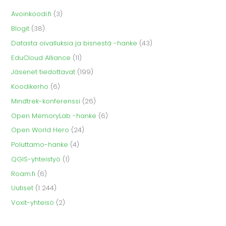
Avoinkoodi.fi
(3)
Blogit
(38)
Datasta oivalluksia ja bisnestä -hanke
(43)
EduCloud Alliance
(11)
Jäsenet tiedottavat
(199)
Koodikerho
(6)
Mindtrek-konferenssi
(26)
Open MemoryLab -hanke
(6)
Open World Hero
(24)
Poluttamo-hanke
(4)
QGIS-yhteistyö
(1)
Roam.fi
(6)
Uutiset
(1 244)
Voxit-yhteisö
(2)