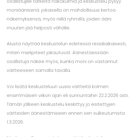
osallistujille tärkeitä näkökulmia ja keskustelu pysyy
moniäänisenä: jokaisella on mahdollisuus kertoa
näkemyksensä, myös niillä ryhmillä, joiden ääni
muuten jää helposti vähälle.
Alusta näyttää keskustelun edetessä reaaliaikaisesti,
miten mielipiteet jakautuvat. Äänestäessään
osallistuja näkee myös, kuinka moni on vastannut
väitteeseen samalla tavalla.
Voi lisätä keskusteluun uusia väitteitä kolmen
ensimmäisen viikon ajan eli sunnuntaihin 22.2.2026 asti.
Tämän jälkeen keskustelu keskittyy jo esitettyjen
väitteiden äänestämiseen ennen sen sulkeutumista
1.3.2026.