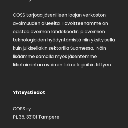
COSS tarjoaa jäsenilleen laajan verkoston
avoimuuden alueelta. Tavoitteenamme on
edistää avoimen lähdekoodin ja avoimien
teknologioiden hyödyntämistä niin yksityisellä
kuin julkisellakin sektorilla Suomessa. Näin
lisäämme samalla myös jäsentemme
liiketoimintaa avoimiin teknologioihin liittyen.
Yhteystiedot
COSS ry
PL 35,
33101 Tampere