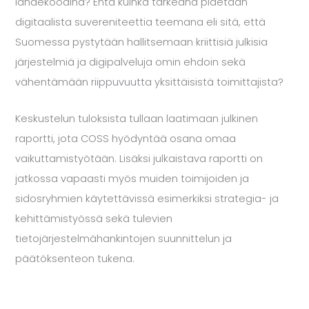
lähdekoodina? Entä kuinka tärkeänä pidetään
digitaalista suvereniteettia teemana eli sitä, että
Suomessa pystytään hallitsemaan kriittisiä julkisia
järjestelmiä ja digipalveluja omin ehdoin sekä
vähentämään riippuvuutta yksittäisistä toimittajista?
Keskustelun tuloksista tullaan laatimaan julkinen
raportti, jota COSS hyödyntää osana omaa
vaikuttamistyötään. Lisäksi julkaistava raportti on
jatkossa vapaasti myös muiden toimijoiden ja
sidosryhmien käytettävissä esimerkiksi strategia- ja
kehittämistyössä sekä tulevien
tietojärjestelmähankintojen suunnittelun ja
päätöksenteon tukena.