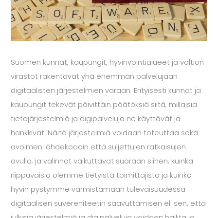
Suomen kunnat, kaupungit, hyvinvointialueet ja valtion
virastot rakentavat yhä enemmän palvelujaan
digitaalisten järjestelmien varaan. Erityisesti kunnat ja
kaupungit tekevät päivittäin päätöksiä siitä, millaisia
tietojärjestelmiä ja digipalveluja ne käyttävät ja
hankkivat. Näitä järjestelmiä voidaan toteuttaa sekä
avoimen lähdekoodin että suljettujen ratkaisujen
avulla, ja valinnat vaikuttavat suoraan siihen, kuinka
riippuvaisia olemme tietyistä toimittajista ja kuinka
hyvin pystymme varmistamaan tulevaisuudessa
digitaalisen suvereniteetin saavuttamisen eli sen, että
julkisia järjestelmiä ja digipalveluja voidaan hallita ja