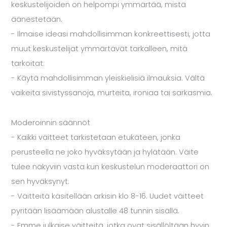
keskustelijoiden on helpompi ymmärtää, mistä
äänestetään.
- Ilmaise ideasi mahdollisimman konkreettisesti, jotta
muut keskustelijat ymmärtävät tarkalleen, mitä
tarkoitat.​
- Käytä mahdollisimman yleiskielisiä ilmauksia. Vältä
vaikeita sivistyssanoja, murteita, ironiaa tai sarkasmia.​
Moderoinnin säännöt
- Kaikki väitteet tarkistetaan etukäteen, jonka
perusteella ne joko hyväksytään ja hylätään. Väite
tulee näkyviin vasta kun keskustelun moderaattori on
sen hyväksynyt​.
- Väitteitä käsitellään arkisin klo 8-16. Uudet väitteet
pyritään lisäämään alustalle 48 tunnin sisällä.
- Emme julkaise väitteitä, jotka ovat sisällöltään hyvin