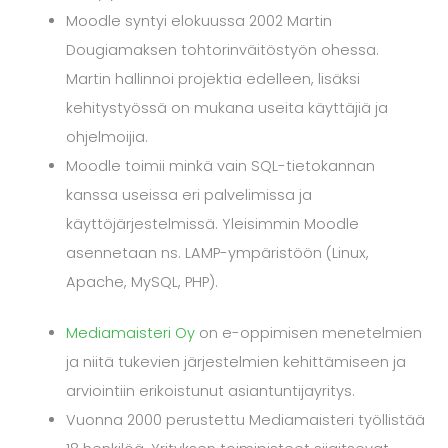
Moodle syntyi elokuussa 2002 Martin
Dougiamaksen tohtorinväitöstyön ohessa.
Martin hallinnoi projektia edelleen, lisäksi
kehitystyössä on mukana useita käyttäjiä ja
ohjelmoijia.
Moodle toimii minkä vain SQL-tietokannan
kanssa useissa eri palvelimissa ja
käyttöjärjestelmissä. Yleisimmin Moodle
asennetaan ns. LAMP-ympäristöön (Linux,
Apache, MySQL, PHP).
Mediamaisteri Oy
on e-oppimisen menetelmien
ja niitä tukevien järjestelmien kehittämiseen ja
arviointiin erikoistunut asiantuntijayritys.
Vuonna 2000 perustettu Mediamaisteri työllistää