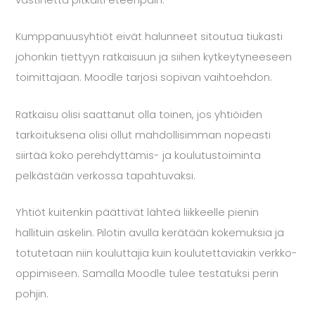
vastinetta pitkälti eteenpäin.
Kumppanuusyhtiöt eivät halunneet sitoutua tiukasti
johonkin tiettyyn ratkaisuun ja siihen kytkeytyneeseen
toimittajaan. Moodle tarjosi sopivan vaihtoehdon.
Ratkaisu olisi saattanut olla toinen, jos yhtiöiden
tarkoituksena olisi ollut mahdollisimman nopeasti
siirtää koko perehdyttämis- ja koulutustoiminta
pelkästään verkossa tapahtuvaksi.
Yhtiöt kuitenkin päättivät lähteä liikkeelle pienin
hallituin askelin. Pilotin avulla kerätään kokemuksia ja
totutetaan niin kouluttajia kuin koulutettaviakin verkko-
oppimiseen. Samalla Moodle tulee testatuksi perin
pohjin.