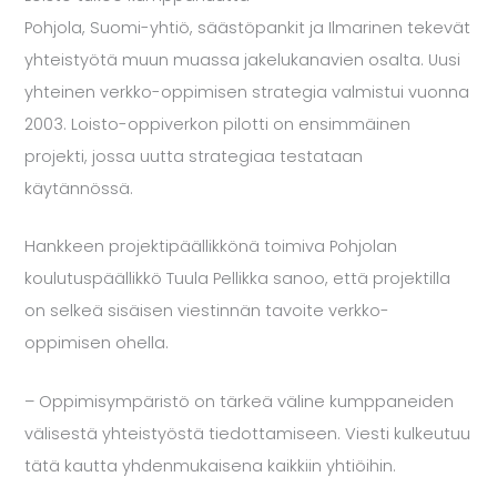
Pohjola, Suomi-yhtiö, säästöpankit ja Ilmarinen tekevät
yhteistyötä muun muassa jakelukanavien osalta. Uusi
yhteinen verkko-oppimisen strategia valmistui vuonna
2003. Loisto-oppiverkon pilotti on ensimmäinen
projekti, jossa uutta strategiaa testataan
käytännössä.
Hankkeen projektipäällikkönä toimiva Pohjolan
koulutuspäällikkö
Tuula Pellikka
sanoo, että projektilla
on selkeä sisäisen viestinnän tavoite verkko-
oppimisen ohella.
– Oppimisympäristö on tärkeä väline kumppaneiden
välisestä yhteistyöstä tiedottamiseen. Viesti kulkeutuu
tätä kautta yhdenmukaisena kaikkiin yhtiöihin.