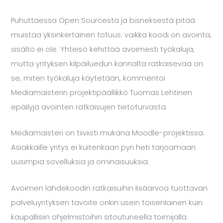
Puhuttaessa Open Sourcesta ja bisneksestä pitää
muistaa yksinkertainen totuus: vaikka koodi on avointa,
sisältö ei ole. Yhteisö kehittää avoimesti työkaluja,
mutta yrityksen kilpailuedun kannalta ratkaisevaa on
se, miten työkaluja käytetään, kommentoi
Mediamaisterin projektipäällikkö
Tuomas Lehtinen
epäilyjä avointen ratkaisujen tietoturvasta.
Mediamaisteri on tiiviisti mukana Moodle-projektissa.
Asiakkaille yritys ei kuitenkaan pyri heti tarjoamaan
uusimpia sovelluksia ja ominaisuuksia.
Avoimen lähdekoodin ratkaisuihin lisäarvoa tuottavan
palveluyrityksen tavoite onkin usein toisenlainen kuin
kaupallisiin ohjelmistoihin sitoutuneella toimijalla.