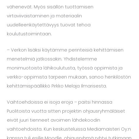
vähenevät. Myös sisällön tuottamisen
virtaviivaistaminen ja materiaalin
uudelleenkäytettävyys tuovat tehoa
koulutustoimintaan.
– Verkon lisäksi käytämme perinteisiä kehittämisen
menetelmiä jatkossakin. Yhdistelemme
monimuotoista lähikoulutusta, työssä oppimista ja
verkko-oppimista tarpeen mukaan, sanoo henkilöstön
kehittämispäällikkö
Pirkko Melaja
Ilmarisesta.
Vaihtoehdoissa ei isoja eroja – paitsi hinnassa
Puolitoista vuotta sitten projektin ohjausryhmäläiset
eivät juuri tienneet avoimen lähdekoodin
vaihtoehdoista. Kun keskusteluissa
Mediamaisteri Oy
:n
kanssa tuli esille Moodle, ohjausryhmä ryhtyi tutkimaan