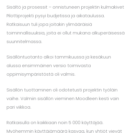
Sisältö ja prosessit – onnistuneen projektin kulmakivet
Pilottiprojekti pysyi budjetissa ja aikataulussa.
Ratkaisuun tuli jopa joitakin ylimääräisiä
toiminnallisuuksia, joita ei ollut mukana alkuperäisessä
suunnitelmassa.
Sisällöntuotanto alkoi tammikuussa ja kesäkuun
alussa ensimmäinen versio toimivasta
oppimisympäristöstä oli valmis.
Sisällön tuottaminen oli odotetusti projektin työläin
vaihe. Valmiin sisällön vieminen Moodleen kesti vain
pari viikkoa.
Ratkaisulla on kaikkiaan noin 5 000 käyttäjää.
Myöhemmin käyttäjämäärä kasvaa, kun yhtiöt vievät