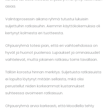
asiaa.
Valintaprosessin aikana ryhmä tutustui lukuisiin
suljettuihin ratkaisuihin. Aiemmin käyttökokemuksia oli
kertynyt kolmesta eri tuotteesta.
Ohjausryhmä totesi pian, että eri vaihtoehdoissa on
hyvät ja huonot puolensa. Lupaukset ja ominaisuudet
vaihtelevat, mutta jokainen ratkaisu toimii tavallaan.
Tällöin korostui hinnan merkitys. Suljetuista ratkaisuista
ei lopulta löytynyt mitään sellaista, mikä olisi
perustellut niiden korkeammat kustannukset
suhteessa avoimeen ratkaisuun.
Ohjausryhmä arvioi karkeasti, että Moodlella tehty