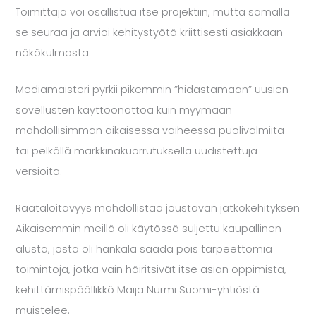
Toimittaja voi osallistua itse projektiin, mutta samalla
se seuraa ja arvioi kehitystyötä kriittisesti asiakkaan
näkökulmasta.
Mediamaisteri pyrkii pikemmin ”hidastamaan” uusien
sovellusten käyttöönottoa kuin myymään
mahdollisimman aikaisessa vaiheessa puolivalmiita
tai pelkällä markkinakuorrutuksella uudistettuja
versioita.
Räätälöitävyys mahdollistaa joustavan jatkokehityksen
Aikaisemmin meillä oli käytössä suljettu kaupallinen
alusta, josta oli hankala saada pois tarpeettomia
toimintoja, jotka vain häiritsivät itse asian oppimista,
kehittämispäällikkö
Maija Nurmi
Suomi-yhtiöstä
muistelee.