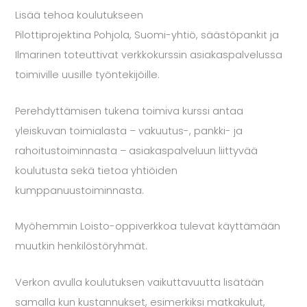
Lisää tehoa koulutukseen
Pilottiprojektina Pohjola, Suomi-yhtiö, säästöpankit ja
Ilmarinen toteuttivat verkkokurssin asiakaspalvelussa
toimiville uusille työntekijöille.
Perehdyttämisen tukena toimiva kurssi antaa
yleiskuvan toimialasta – vakuutus-, pankki- ja
rahoitustoiminnasta – asiakaspalveluun liittyvää
koulutusta sekä tietoa yhtiöiden
kumppanuustoiminnasta.
Myöhemmin Loisto-oppiverkkoa tulevat käyttämään
muutkin henkilöstöryhmät.
Verkon avulla koulutuksen vaikuttavuutta lisätään
samalla kun kustannukset, esimerkiksi matkakulut,