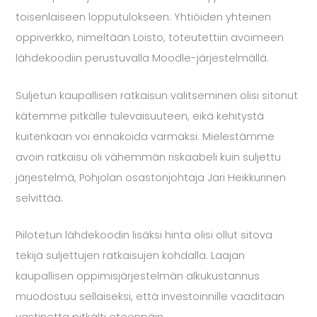
toisenlaiseen lopputulokseen. Yhtiöiden yhteinen
oppiverkko, nimeltään
Loisto
, toteutettiin avoimeen
lähdekoodiin perustuvalla
Moodle
-järjestelmällä.
Suljetun kaupallisen ratkaisun valitseminen olisi sitonut
kätemme pitkälle tulevaisuuteen, eikä kehitystä
kuitenkaan voi ennakoida varmaksi. Mielestämme
avoin ratkaisu oli vähemmän riskaabeli kuin suljettu
järjestelmä, Pohjolan osastonjohtaja
Jari Heikkurinen
selvittää.
Piilotetun lähdekoodin lisäksi hinta olisi ollut sitova
tekijä suljettujen ratkaisujen kohdalla. Laajan
kaupallisen oppimisjärjestelmän alkukustannus
muodostuu sellaiseksi, että investoinnille vaaditaan