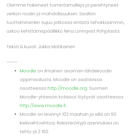
Olemme hakeneet toimintamalleja ja perehtyneet
verkon rooliin ja mahdollisuuksiin. Sisällön
tuottaminenkin sujuu jatkossa entistä tehokkaammin,
uskoo kehittämispäällikkö
Nina Lönnqvist
Pohjolasta.
Teksti & kuvat: Jukka Matikainen
———
Moodle
on ilmainen avoimen lähdekoodin
oppimisalusta. Moodle on saatavissa
osoitteessa
http://moodle.org
. Suomen
Moodle-yhteisön kotisivut löytyvät osoitteessa
http://www.moodle.fi
.
Moodle on levinnyt 102 maahan ja sillä on 50
kielivaihtoehtoa. Rekisteröityjä asennuksia on
tehty yli 2 150.