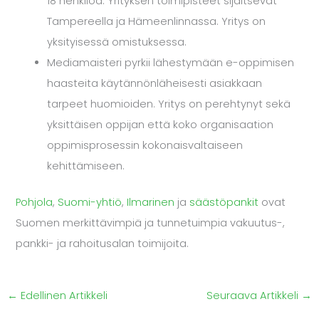
18 henkilöä. Yrityksen toimipisteet sijaitsevat
Tampereella ja Hämeenlinnassa. Yritys on
yksityisessä omistuksessa.
Mediamaisteri pyrkii lähestymään e-oppimisen
haasteita käytännönläheisesti asiakkaan
tarpeet huomioiden. Yritys on perehtynyt sekä
yksittäisen oppijan että koko organisaation
oppimisprosessin kokonaisvaltaiseen
kehittämiseen.
Pohjola
,
Suomi-yhtiö
,
Ilmarinen
ja
säästöpankit
ovat
Suomen merkittävimpiä ja tunnetuimpia vakuutus-,
pankki- ja rahoitusalan toimijoita.
←
Edellinen Artikkeli
Seuraava Artikkeli
→