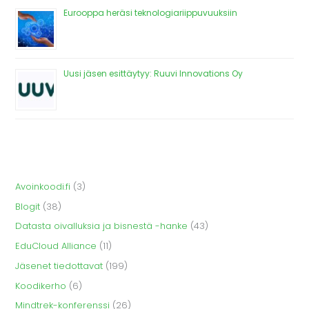
Eurooppa heräsi teknologiariippuvuuksiin
Uusi jäsen esittäytyy: Ruuvi Innovations Oy
Avoinkoodi.fi
(3)
Blogit
(38)
Datasta oivalluksia ja bisnestä -hanke
(43)
EduCloud Alliance
(11)
Jäsenet tiedottavat
(199)
Koodikerho
(6)
Mindtrek-konferenssi
(26)