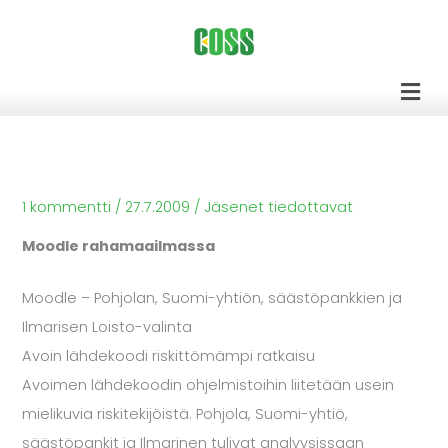
Siirry
sisältöön
Men
1 kommentti
/
27.7.2009
/
Jäsenet tiedottavat
Moodle rahamaailmassa
Moodle – Pohjolan, Suomi-yhtiön, säästöpankkien ja
Ilmarisen Loisto-valinta
Avoin lähdekoodi riskittömämpi ratkaisu
Avoimen lähdekoodin ohjelmistoihin liitetään usein
mielikuvia riskitekijöistä.
Pohjola
,
Suomi-yhtiö
,
säästöpankit
ja
Ilmarinen
tulivat analyysissaan