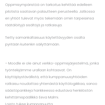
Oppimisympäristöä on tarkoitus kehittää edelleen
pilotista saatavan palautteen perusteella. Jatkossa
eri yhtiöt tulevat myös tekemään omiin tarpeisiinsa
räätälöityjä sisältöjä ja ratkaisuja.
Tietty samankaltaisuus käytettävyyden osalta
pyritään kuitenkin säilyttämään.
– Moodle ei ole ainut verkko-oppimisjärjestelmä, jonka
työntekijämme urallaan kohtaavat. On
käyttäjäystävällistä, että kumppanuusyhtiöiden
ratkaisu noudattaa yhtenäistä käyttölogiikkaa, sanoo
säästöpankkeja hankkeessa edustava henkilöstön
kehittämispäällikkö
Eeva Malmi
.
Loisto tukee kumppanuutta