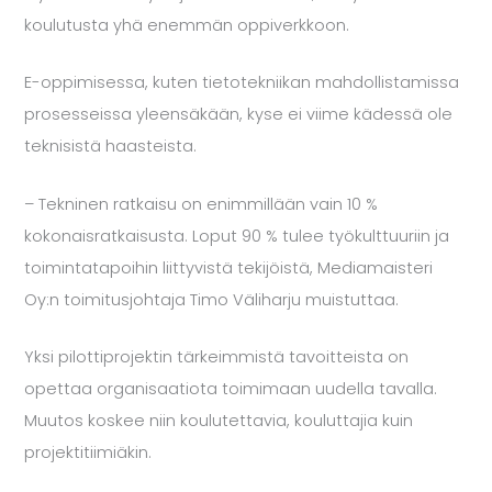
koulutusta yhä enemmän oppiverkkoon.
E-oppimisessa, kuten tietotekniikan mahdollistamissa
prosesseissa yleensäkään, kyse ei viime kädessä ole
teknisistä haasteista.
– Tekninen ratkaisu on enimmillään vain 10 %
kokonaisratkaisusta. Loput 90 % tulee työkulttuuriin ja
toimintatapoihin liittyvistä tekijöistä, Mediamaisteri
Oy:n toimitusjohtaja Timo Väliharju muistuttaa.
Yksi pilottiprojektin tärkeimmistä tavoitteista on
opettaa organisaatiota toimimaan uudella tavalla.
Muutos koskee niin koulutettavia, kouluttajia kuin
projektitiimiäkin.