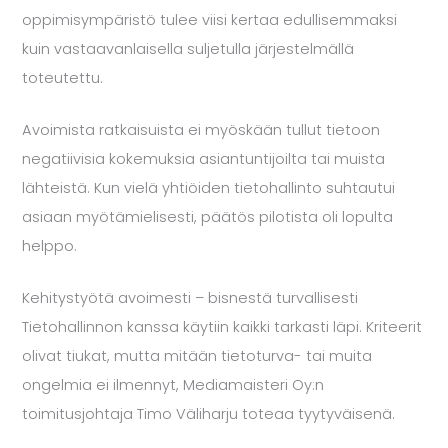
oppimisympäristö tulee viisi kertaa edullisemmaksi
kuin vastaavanlaisella suljetulla järjestelmällä
toteutettu.
Avoimista ratkaisuista ei myöskään tullut tietoon
negatiivisia kokemuksia asiantuntijoilta tai muista
lähteistä. Kun vielä yhtiöiden tietohallinto suhtautui
asiaan myötämielisesti, päätös pilotista oli lopulta
helppo.
Kehitystyötä avoimesti – bisnestä turvallisesti
Tietohallinnon kanssa käytiin kaikki tarkasti läpi. Kriteerit
olivat tiukat, mutta mitään tietoturva- tai muita
ongelmia ei ilmennyt, Mediamaisteri Oy:n
toimitusjohtaja
Timo Väliharju
toteaa tyytyväisenä.