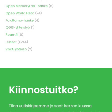
Open MemoryLab -hanke
(6)
Open World Hero
(24)
Poluttamo-hanke
(4)
QGIS-yhteistyö
(1)
Roam.fi
(6)
Uutiset
(1 244)
Voxit-yhteisö
(2)
Kiinnostuitko?
Tilaa uutiskirjeemme ja saat kerran kuussa