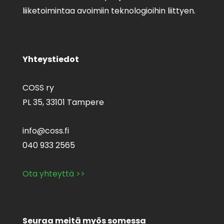
liiketoimintaa avoimiin teknologioihin liittyen.
Yhteystiedot
COSS ry
PL 35,
33101 Tampere
info@coss.fi
040 933 2565
Ota yhteyttä >>
Seuraa meitä myös somessa