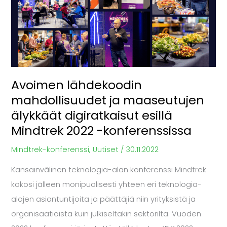
ja
maaseutujen
älykkäät
digiratkaisut
esillä
Avoimen lähdekoodin
Mindtrek
mahdollisuudet ja maaseutujen
2022
älykkäät digiratkaisut esillä
-
Mindtrek 2022 -konferenssissa
konferenssissa
Mindtrek-konferenssi
,
Uutiset
/
30.11.2022
Kansainvälinen teknologia-alan konferenssi Mindtrek
kokosi jälleen monipuolisesti yhteen eri teknologia-
alojen asiantuntijoita ja päättäjiä niin yrityksistä ja
organisaatioista kuin julkiseltakin sektorilta. Vuoden