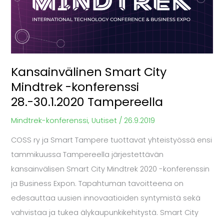
-
konferenssi
28.-30.1.2020
Tampereella
Kansainvälinen Smart City
Mindtrek -konferenssi
28.-30.1.2020 Tampereella
Mindtrek-konferenssi
,
Uutiset
/
26.9.2019
COSS ry ja Smart Tampere tuottavat yhteistyössä ensi
tammikuussa Tampereella järjestettävän
kansainvälisen Smart City Mindtrek 2020 -konferenssin
ja Business Expon. Tapahtuman tavoitteena on
edesauttaa uusien innovaatioiden syntymistä sekä
vahvistaa ja tukea älykaupunkikehitystä. Smart City