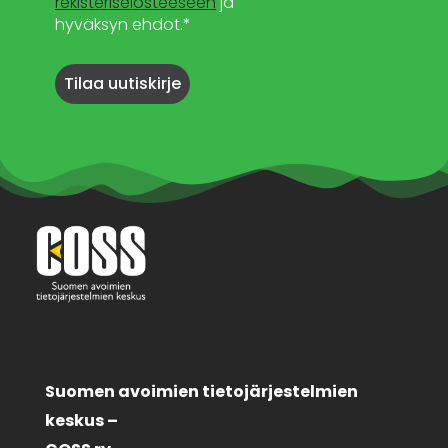
rekisteriselosteeseen
ja
hyväksyn ehdot.*
Suomen avoimien tietojärjestelmien
keskus –