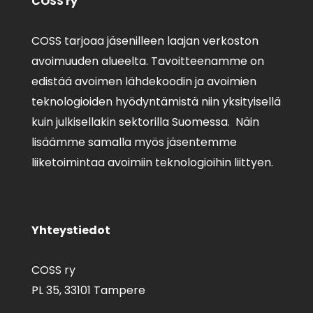
COSS ry
COSS tarjoaa jäsenilleen laajan verkoston
avoimuuden alueelta. Tavoitteenamme on
edistää avoimen lähdekoodin ja avoimien
teknologioiden hyödyntämistä niin yksityisellä
kuin julkisellakin sektorilla Suomessa. Näin
lisäämme samalla myös jäsentemme
liiketoimintaa avoimiin teknologioihin liittyen.
Yhteystiedot
COSS ry
PL 35,
33101 Tampere