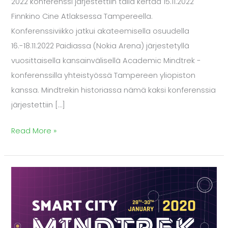
2022 konferenssi järjestettiin tällä kertaa 15.11.2022
Finnkino Cine Atlaksessa Tampereella.
Konferenssiviikko jatkui akateemisella osuudella
16.-18.11.2022 Paidiassa (Nokia Arena) järjestetyllä
vuosittaisella kansainvälisellä Academic Mindtrek -
konferenssilla yhteistyössä Tampereen yliopiston
kanssa. Mindtrekin historiassa nämä kaksi konferenssia
järjestettiin […]
Read More »
Kansainvälinen
Smart
City
Mindtrek