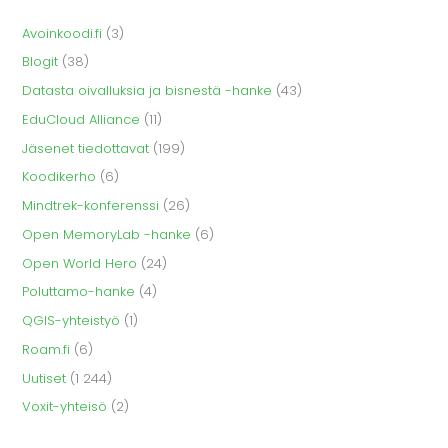
Avoinkoodi.fi
(3)
Blogit
(38)
Datasta oivalluksia ja bisnestä -hanke
(43)
EduCloud Alliance
(11)
Jäsenet tiedottavat
(199)
Koodikerho
(6)
Mindtrek-konferenssi
(26)
Open MemoryLab -hanke
(6)
Open World Hero
(24)
Poluttamo-hanke
(4)
QGIS-yhteistyö
(1)
Roam.fi
(6)
Uutiset
(1 244)
Voxit-yhteisö
(2)