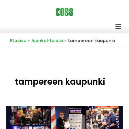
Siirry
sisältöön
Men
Etusivu
Ajankohtaista
tampereen kaupunki
tampereen kaupunki
Avoimen
lähdekoodin
mahdollisuudet