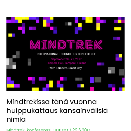
Mindtrekissa
tänä
vuonna
huippukattaus
kansainvälisiä
nimiä
Mindtrekissa tänä vuonna
huippukattaus kansainvälisiä
nimiä
Mindtrek-konferenssi
,
Uutiset
/
29.6.2017