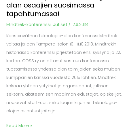
alan osaajien suosimassa
tapahtumassa!
tapahtumassa!
Mindtrek-konferenssi
,
Uutiset
/
12.6.2018
Kansainvälinen teknologia-alan konferenssi Mindtrek
valtaa jälleen Tampere-talon 10.-11.10.2018. Mindtrekin
historiassa konferenssi järjestetään ensi syksynä jo 22.
kertaa. COSS ry on ottanut vastuun konferenssin
tuottamisesta yhdessä alan toimijoiden sekä muiden
kumppanien kanssa vuodesta 2015 lähtien. Mindtrek
kokoaa yhteen yritykset ja organisaatiot, julkisen
sektorin, akateemisen maailman edustajat, opiskelijat,
nousevat start-upit sekä laajan kirjon eri teknologia-
alojen asiantuntijoita ja
Read More »