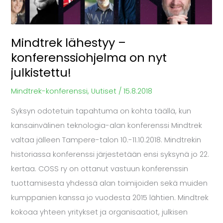
julkistettu!
Mindtrek lähestyy –
konferenssiohjelma on nyt
julkistettu!
Mindtrek-konferenssi
,
Uutiset
/
15.8.2018
Syksyn odotetuin tapahtuma on kohta täällä, kun
kansainvälinen teknologia-alan konferenssi Mindtrek
valtaa jälleen Tampere-talon 10.-11.10.2018. Mindtrekin
historiassa konferenssi järjestetään ensi syksynä jo 22.
kertaa. COSS ry on ottanut vastuun konferenssin
tuottamisesta yhdessä alan toimijoiden sekä muiden
kumppanien kanssa jo vuodesta 2015 lähtien. Mindtrek
kokoaa yhteen yritykset ja organisaatiot, julkisen