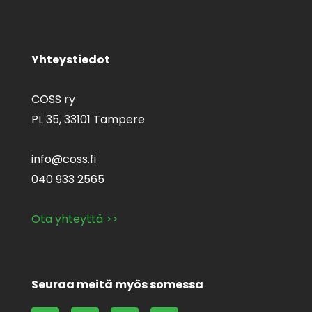
Yhteystiedot
COSS ry
PL 35,
33101 Tampere
info@coss.fi
040 933 2565
Ota yhteyttä >>
Seuraa meitä myös somessa