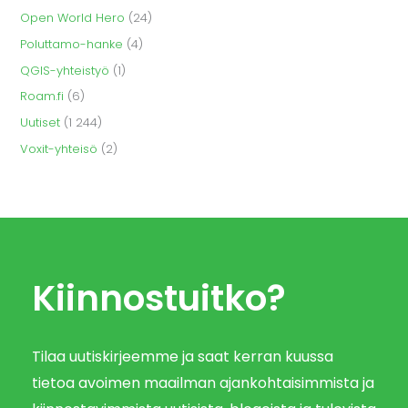
Open World Hero
(24)
Poluttamo-hanke
(4)
QGIS-yhteistyö
(1)
Roam.fi
(6)
Uutiset
(1 244)
Voxit-yhteisö
(2)
Kiinnostuitko?
Tilaa uutiskirjeemme ja saat kerran kuussa
tietoa avoimen maailman ajankohtaisimmista ja