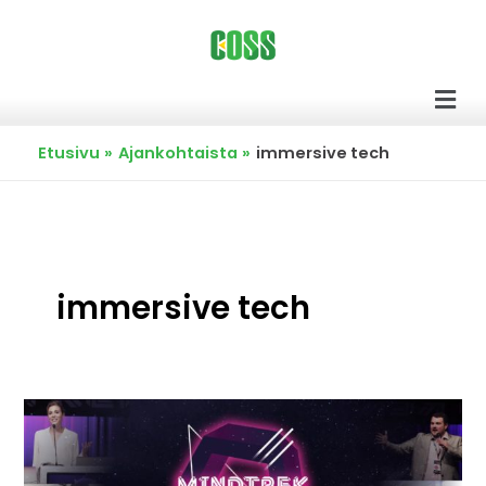
Siirry
sisältöön
Men
Etusivu
Ajankohtaista
immersive tech
immersive tech
Kansainvälinen
teknologiakonferenssi
Mindtrek