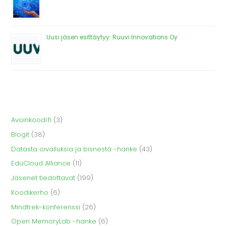
Uusi jäsen esittäytyy: Ruuvi Innovations Oy
Avoinkoodi.fi
(3)
Blogit
(38)
Datasta oivalluksia ja bisnestä -hanke
(43)
EduCloud Alliance
(11)
Jäsenet tiedottavat
(199)
Koodikerho
(6)
Mindtrek-konferenssi
(26)
Open MemoryLab -hanke
(6)