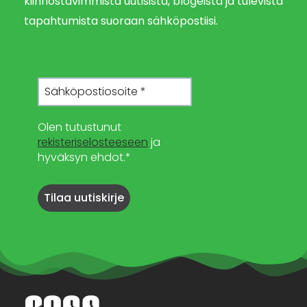
kiinnostavimmista uutisista, blogeista ja tulevista
tapahtumista suoraan sähköpostiisi.
Olen tutustunut
rekisteriselosteeseen
ja
hyväksyn ehdot.*