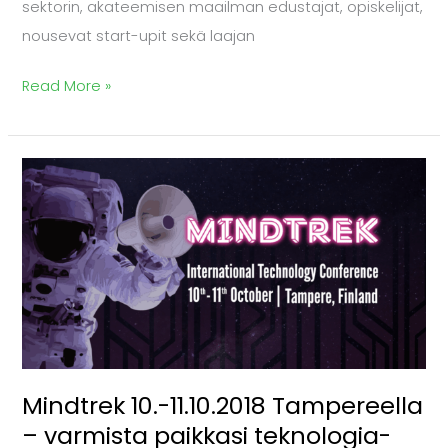
sektorin, akateemisen maailman edustajat, opiskelijat,
nousevat start-upit sekä laajan
Read More »
Mindtrek
10.-11.10.2018
Tampereella
–
varmista
paikkasi
teknologia-
alan
Mindtrek 10.-11.10.2018 Tampereella
osaajien
– varmista paikkasi teknologia-
suosimassa