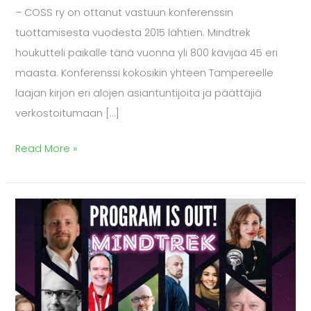
– COSS ry on ottanut vastuun konferenssin
tuottamisesta vuodesta 2015 lähtien. Mindtrek
houkutteli paikalle tänä vuonna yli 800 kävijää 45 eri
maasta. Konferenssi kokosikin yhteen Tampereelle
laajan kirjon eri alojen asiantuntijoita ja päättäjiä
verkostoitumaan […]
Read More »
Mindtrek
lähestyy
–
konferenssiohjelma
on
nyt