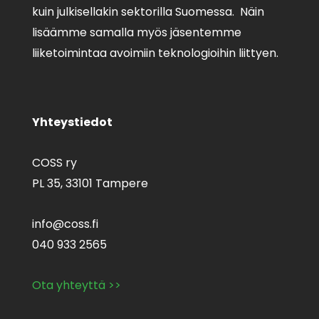
kuin julkisellakin sektorilla Suomessa. Näin
lisäämme samalla myös jäsentemme
liiketoimintaa avoimiin teknologioihin liittyen.
Yhteystiedot
COSS ry
PL 35,
33101 Tampere
info@coss.fi
040 933 2565
Ota yhteyttä >>