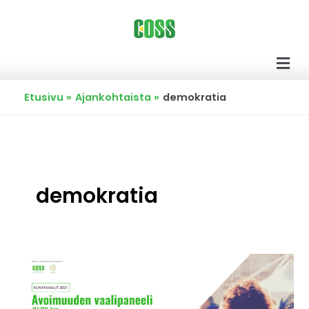
Siirry
sisältöön
Men
Etusivu
Ajankohtaista
demokratia
demokratia
Avoimuuden
vaalipaneelissa
keskusteltiin