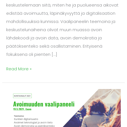
keskustelemaan siitä, miten he ja puolueensa aikovat
edistää avoimuutta, läpinäkyvyyttä ja digitalisaation
mahdollisuuksia kunnissa. Vaalipaneelin teemoina ja
keskustelunaiheina olivat muun muassa avoin
lähdekoodi ja avoin data, avoin demokratia ja
päätöksenteko sekä osallistaminen. Erityisenä
fokuksena oli pienten […]
Read More »
Avoimuuden
vaalipaneeli
19.5.2021