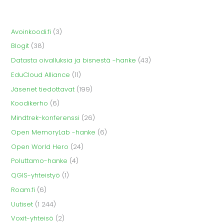
Avoinkoodi.fi
(3)
Blogit
(38)
Datasta oivalluksia ja bisnestä -hanke
(43)
EduCloud Alliance
(11)
Jäsenet tiedottavat
(199)
Koodikerho
(6)
Mindtrek-konferenssi
(26)
Open MemoryLab -hanke
(6)
Open World Hero
(24)
Poluttamo-hanke
(4)
QGIS-yhteistyö
(1)
Roam.fi
(6)
Uutiset
(1 244)
Voxit-yhteisö
(2)