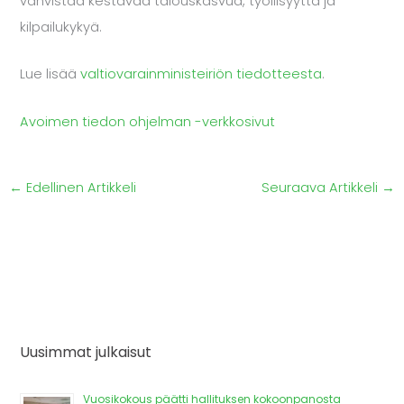
vahvistaa kestävää talouskasvua, työllisyyttä ja
kilpailukykyä.
Lue lisää
valtiovarainministeiriön tiedotteesta
.
Avoimen tiedon ohjelman -verkkosivut
←
Edellinen Artikkeli
Seuraava Artikkeli
→
Uusimmat julkaisut
Vuosikokous päätti hallituksen kokoonpanosta