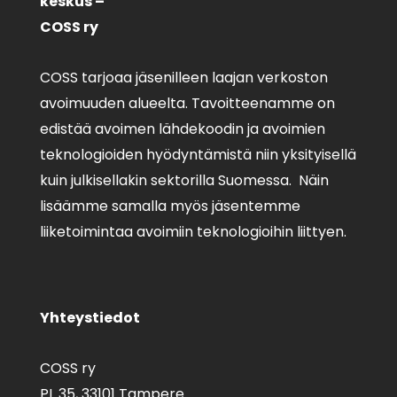
keskus –
COSS ry
COSS tarjoaa jäsenilleen laajan verkoston
avoimuuden alueelta. Tavoitteenamme on
edistää avoimen lähdekoodin ja avoimien
teknologioiden hyödyntämistä niin yksityisellä
kuin julkisellakin sektorilla Suomessa. Näin
lisäämme samalla myös jäsentemme
liiketoimintaa avoimiin teknologioihin liittyen.
Yhteystiedot
COSS ry
PL 35,
33101 Tampere