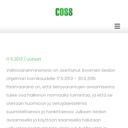
Siirry
sisältöön
Men
17.5.2013
/
Uutiset
Valtiovarainministeriö on asettanut Avoimen tiedon
ohjelman toimikaudelle 17.5.2013 – 30.6.2015.
Päämääränä on, että tietovarantojen avaamisesta
tulee osa hallinnon normaalia toimintaa, ja että se
otetaan huomioon jo tietojärjestelmiä
suunniteltaessa ja hankittaessa. Julkisen tiedon
avaamisella ja käyttöön saamisella halutaan