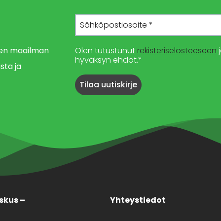
imen maailman
Olen tutustunut
rekisteriselosteeseen
j
hyväksyn ehdot.*
sta ja
skus –
Yhteystiedot