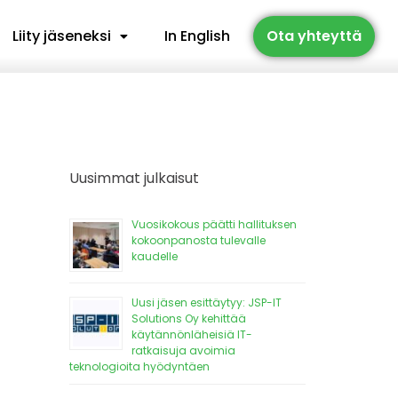
Liity jäseneksi
In English
Ota yhteyttä
Uusimmat julkaisut
Vuosikokous päätti hallituksen
kokoonpanosta tulevalle
kaudelle
Uusi jäsen esittäytyy: JSP-IT
Solutions Oy kehittää
käytännönläheisiä IT-
ratkaisuja avoimia
teknologioita hyödyntäen