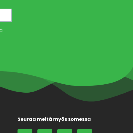
a
Seuraa meitä myös somessa
L
F
X
F