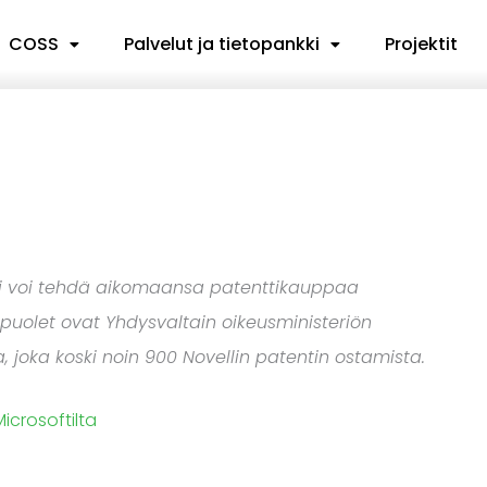
COSS
Palvelut ja tietopankki
Projektit
ei voi tehdä aikomaansa patenttikauppaa
uolet ovat Yhdysvaltain oikeusministeriön
joka koski noin 900 Novellin patentin ostamista.
icrosoftilta