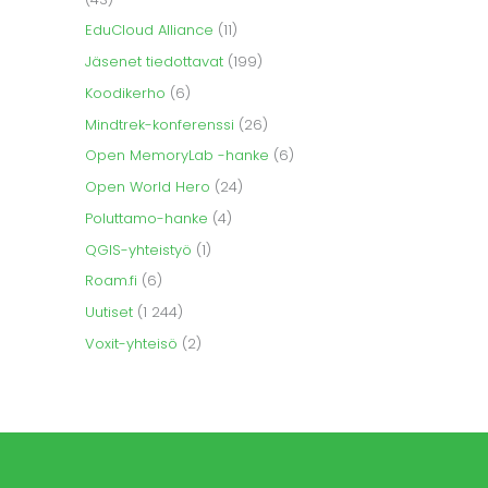
EduCloud Alliance
(11)
Jäsenet tiedottavat
(199)
Koodikerho
(6)
Mindtrek-konferenssi
(26)
Open MemoryLab -hanke
(6)
Open World Hero
(24)
Poluttamo-hanke
(4)
QGIS-yhteistyö
(1)
Roam.fi
(6)
Uutiset
(1 244)
Voxit-yhteisö
(2)