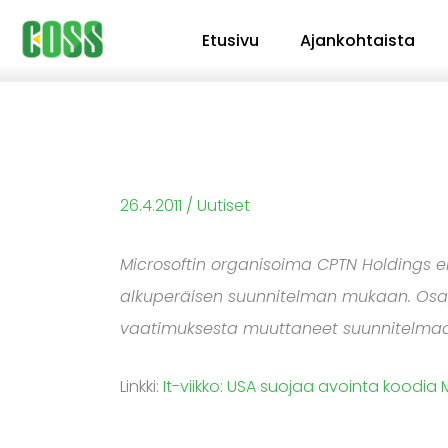
Siirry
Etusivu
Ajankohtaista
sisältöön
26.4.2011
/
Uutiset
Microsoftin organisoima CPTN Holdings 
alkuperäisen suunnitelman mukaan. Osap
vaatimuksesta muuttaneet suunnitelmaa, 
Linkki:
It-viikko: USA suojaa avointa koodia M