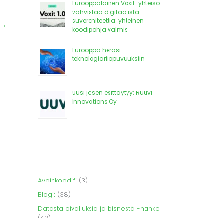
Eurooppalainen Voxit-yhteisö
vahvistaa digitaalista
suvereniteettia: yhteinen
→
koodipohja valmis
Eurooppa heräsi
teknologiariippuvuuksiin
Uusi jäsen esittäytyy: Ruuvi
Innovations Oy
Avoinkoodi.fi
(3)
Blogit
(38)
Datasta oivalluksia ja bisnestä -hanke
(43)