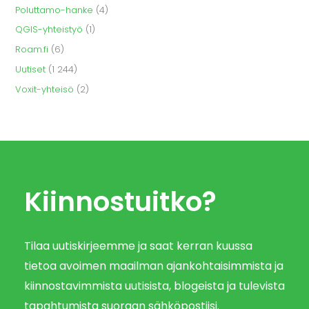
Poluttamo-hanke
(4)
QGIS-yhteistyö
(1)
Roam.fi
(6)
Uutiset
(1 244)
Voxit-yhteisö
(2)
Kiinnostuitko?
Tilaa uutiskirjeemme ja saat kerran kuussa
tietoa avoimen maailman ajankohtaisimmista ja
kiinnostavimmista uutisista, blogeista ja tulevista
tapahtumista suoraan sähköpostiisi.