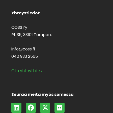
Yhteystiedot
COSS ry
PL 35,
33101 Tampere
info@coss.fi
040 933 2565
Ota yhteyttä >>
Seuraa meitä myös somessa
L
F
X
F
i
a
-
l