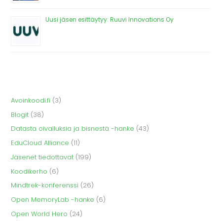
Uusi jäsen esittäytyy: Ruuvi Innovations Oy
Avoinkoodi.fi
(3)
Blogit
(38)
Datasta oivalluksia ja bisnestä -hanke
(43)
EduCloud Alliance
(11)
Jäsenet tiedottavat
(199)
Koodikerho
(6)
Mindtrek-konferenssi
(26)
Open MemoryLab -hanke
(6)
Open World Hero
(24)