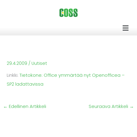
Siirry
sisältöön
Men
29.4.2009
/
Uutiset
Linkki:
Tietokone: Office ymmärtää nyt Openofficea –
SP2 ladattavissa
←
Edellinen Artikkeli
Seuraava Artikkeli
→