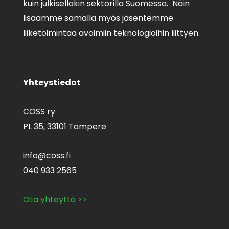
kuin julkisellakin sektorilla Suomessa. Näin
lisäämme samalla myös jäsentemme
liiketoimintaa avoimiin teknologioihin liittyen.
Yhteystiedot
COSS ry
PL 35,
33101 Tampere
info@coss.fi
040 933 2565
Ota yhteyttä >>