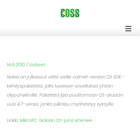
Siirry
sisältöön
Men
14.6.2010
/
Uutiset
Nokia on julkaissut viittä vaille valmiin version Qt SDK -
kehityspaketista, jolla luodaan sovelluksia yhtiön
älypuhelimille. Paketista jää puuttumaan Qt-alustan
uusi 4.7-versio, jonka julkaisu myöhästyy syksylle.
Linkki:
MikroPC: Nokian Qt-juna etenee