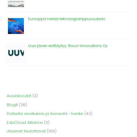
Eurooppa heräsi teknologiariippuvuuksiin
Uusi jäsen esittäytyy: Ruuvi Innovations Oy
Avoinkoodi.fi
(3)
Blogit
(38)
Datasta oivalluksia ja bisnestä -hanke
(43)
EduCloud Alliance
(11)
Jäsenet tiedottavat
(199)