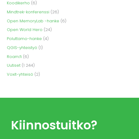
Koodikerho
(6)
Mindtrek-konferenssi
(26)
Open MemoryLab -hanke
(6)
Open World Hero
(24)
Poluttamo-hanke
(4)
QGIS-yhteistyö
(1)
Roam.fi
(6)
Uutiset
(1 244)
Voxit-yhteisö
(2)
Kiinnostuitko?