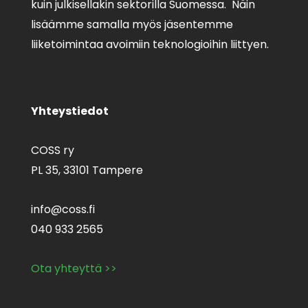
kuin julkisellakin sektorilla Suomessa. Näin
lisäämme samalla myös jäsentemme
liiketoimintaa avoimiin teknologioihin liittyen.
Yhteystiedot
COSS ry
PL 35,
33101 Tampere
info@coss.fi
040 933 2565
Ota yhteyttä >>