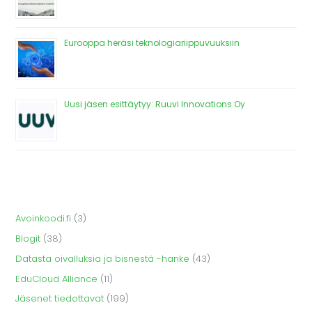
Eurooppa heräsi teknologiariippuvuuksiin
Uusi jäsen esittäytyy: Ruuvi Innovations Oy
Avoinkoodi.fi
(3)
Blogit
(38)
Datasta oivalluksia ja bisnestä -hanke
(43)
EduCloud Alliance
(11)
Jäsenet tiedottavat
(199)