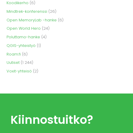
Koodikerho
(6)
Mindtrek-konferenssi
(26)
Open MemoryLab -hanke
(6)
Open World Hero
(24)
Poluttamo-hanke
(4)
QGIS-yhteistyö
(1)
Roam.fi
(6)
Uutiset
(1 244)
Voxit-yhteisö
(2)
Kiinnostuitko?