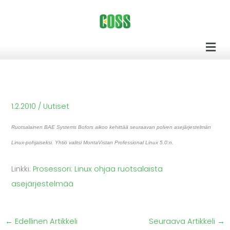
Siirry
sisältöön
Men
1.2.2010
/
Uutiset
Ruotsalainen BAE Systems Bofors aikoo kehittää seuraavan polven asejärjestelmän
Linux-pohjaiseksi. Yhtiö valitsi MontaVistan Professional Linux 5.0:n.
Linkki:
Prosessori: Linux ohjaa ruotsalaista
asejärjestelmää
←
Edellinen Artikkeli
Seuraava Artikkeli
→