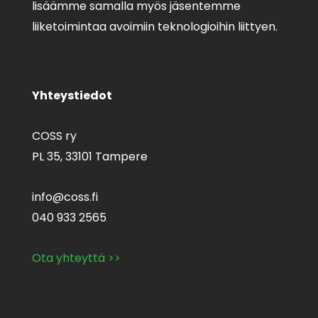
lisäämme samalla myös jäsentemme
liiketoimintaa avoimiin teknologioihin liittyen.
Yhteystiedot
COSS ry
PL 35,
33101 Tampere
info@coss.fi
040 933 2565
Ota yhteyttä >>