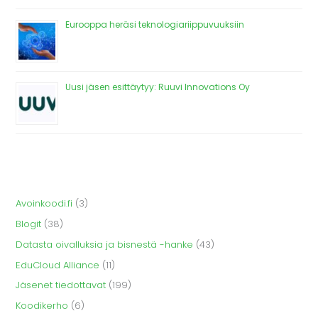
Eurooppa heräsi teknologiariippuvuuksiin
Uusi jäsen esittäytyy: Ruuvi Innovations Oy
Avoinkoodi.fi
(3)
Blogit
(38)
Datasta oivalluksia ja bisnestä -hanke
(43)
EduCloud Alliance
(11)
Jäsenet tiedottavat
(199)
Koodikerho
(6)