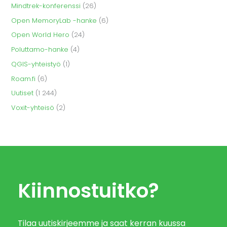
Mindtrek-konferenssi
(26)
Open MemoryLab -hanke
(6)
Open World Hero
(24)
Poluttamo-hanke
(4)
QGIS-yhteistyö
(1)
Roam.fi
(6)
Uutiset
(1 244)
Voxit-yhteisö
(2)
Kiinnostuitko?
Tilaa uutiskirjeemme ja saat kerran kuussa