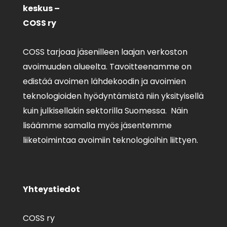
keskus –
COSS ry
COSS tarjoaa jäsenilleen laajan verkoston
avoimuuden alueelta. Tavoitteenamme on
edistää avoimen lähdekoodin ja avoimien
teknologioiden hyödyntämistä niin yksityisellä
kuin julkisellakin sektorilla Suomessa. Näin
lisäämme samalla myös jäsentemme
liiketoimintaa avoimiin teknologioihin liittyen.
Yhteystiedot
COSS ry