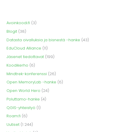
Avoinkoodi.fi
(3)
Blogit
(38)
Datasta oivalluksia ja bisnestä -hanke
(43)
EduCloud Alliance
(11)
Jäsenet tiedottavat
(199)
Koodikerho
(6)
Mindtrek-konferenssi
(26)
Open MemoryLab -hanke
(6)
Open World Hero
(24)
Poluttamo-hanke
(4)
QGIS-yhteistyö
(1)
Roam.fi
(6)
Uutiset
(1 244)