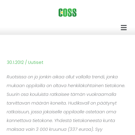
Siirry
sisältöön
Men
30.1.2012
/
Uutiset
Ruotsissa on jo jonkin aikaa ollut vallalla trendi, jonka
mukaan oppilailla on oltava henkilökohtainen tietokone.
Suurin osa kouluista ratkaisee tämän vuokraamalla
tarvittavan määrän koneita. Hudiksvall on päätynyt
ratkaisuun, jossa jokaiselle oppilaalle ostetaan oma
kannettava tietokone. Yhdestä tietokoneesta kunta
maksaa vain 3 000 kruunua (337 euroa). Syy