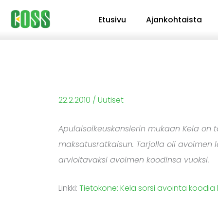
Siirry
Etusivu
Ajankohtaista
sisältöön
22.2.2010
/
Uutiset
Apulaisoikeuskanslerin mukaan Kela on t
maksatusratkaisun. Tarjolla oli avoimen l
arvioitavaksi avoimen koodinsa vuoksi.
Linkki:
Tietokone: Kela sorsi avointa koodia 