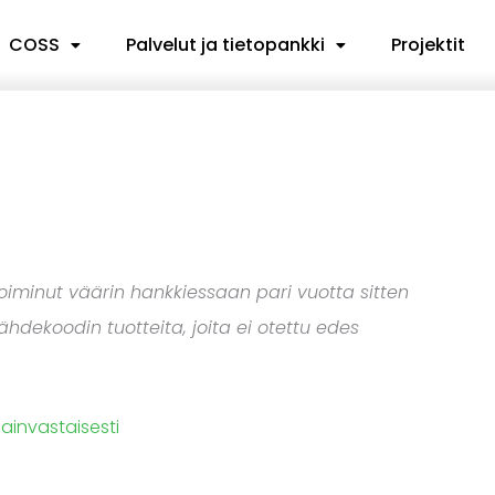
COSS
Palvelut ja tietopankki
Projektit
oiminut väärin hankkiessaan pari vuotta sitten
ähdekoodin tuotteita, joita ei otettu edes
lainvastaisesti