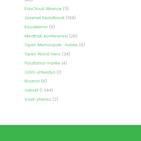
EduCloud Alliance
(11)
Jäsenet tiedottavat
(199)
Koodikerho
(6)
Mindtrek-konferenssi
(26)
Open MemoryLab -hanke
(6)
Open World Hero
(24)
Poluttamo-hanke
(4)
QGIS-yhteistyö
(1)
Roam.fi
(6)
Uutiset
(1 244)
Voxit-yhteisö
(2)